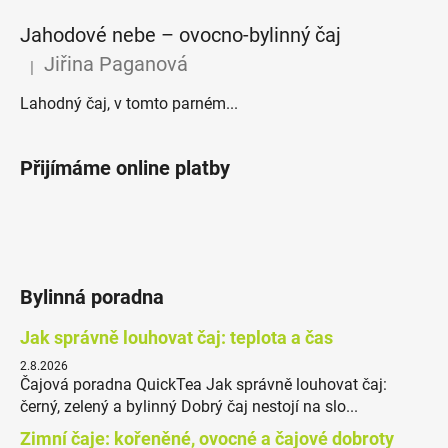
Jahodové nebe – ovocno-bylinný čaj
Jiřina Paganová
|
Hodnocení produktu je 5 z 5 hvězdiček.
Lahodný čaj, v tomto parném...
Přijímáme online platby
Bylinná poradna
Jak správně louhovat čaj: teplota a čas
2.8.2026
Čajová poradna QuickTea Jak správně louhovat čaj:
černý, zelený a bylinný Dobrý čaj nestojí na slo...
Zimní čaje: kořeněné, ovocné a čajové dobroty