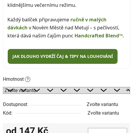
klidnějšímu večernímu režimu.
Každý balíček připravujeme
ručně v malých
dávkách
v Novém Městě nad Metují – s pečlivostí,
která dává našim čajům punc
Handcrafted Blend™.
JAK DLOUHO VYDRŽÍ ČAJ & TIPY NA LOUHOVÁNÍ
Hmotnost
?
Dostupnost
Zvolte variantu
Kód:
Zvolte variantu
od
147 Kč