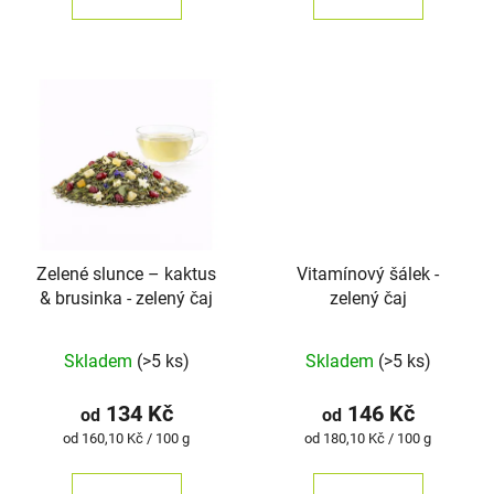
5
hvězdiček.
Zelené slunce – kaktus
Vitamínový šálek -
& brusinka - zelený čaj
zelený čaj
Průměrné
Skladem
(>5 ks)
Skladem
(>5 ks)
hodnocení
produktu
134 Kč
146 Kč
od
od
je
Měrná
Měrná
od 160,10 Kč / 100 g
od 180,10 Kč / 100 g
cena:
cena:
5,0
z