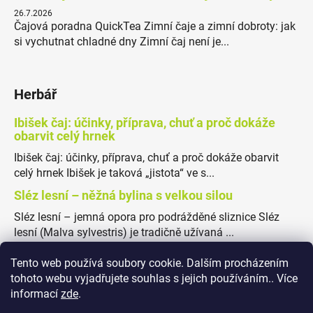
26.7.2026
Čajová poradna QuickTea Zimní čaje a zimní dobroty: jak
si vychutnat chladné dny Zimní čaj není je...
Herbář
Ibišek čaj: účinky, příprava, chuť a proč dokáže
obarvit celý hrnek
Ibišek čaj: účinky, příprava, chuť a proč dokáže obarvit
celý hrnek Ibišek je taková „jistota“ ve s...
Sléz lesní – něžná bylina s velkou silou
Sléz lesní – jemná opora pro podrážděné sliznice Sléz
lesní (Malva sylvestris) je tradičně užívaná ...
Tento web používá soubory cookie. Dalším procházením
tohoto webu vyjadřujete souhlas s jejich používáním.. Více
informací
zde
.