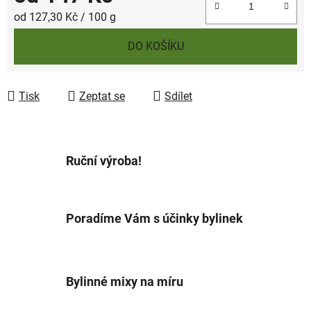
Měrná cena:
od 127,30 Kč / 100 g
DO KOŠÍKU
Tisk
Zeptat se
Sdílet
Ruční výroba!
Poradíme Vám s účinky bylinek
Bylinné mixy na míru