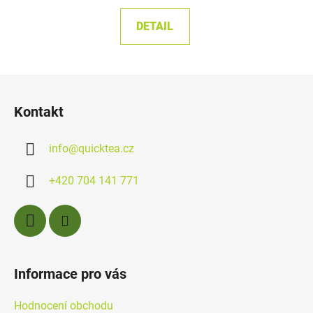
DETAIL
Z
á
Kontakt
p
a
info
@
quicktea.cz
t
í
+420 704 141 771
Informace pro vás
Hodnocení obchodu