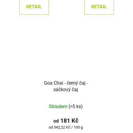
DETAIL
DETAIL
Goa Chai - černý čaj -
sáčkový čaj
Skladem
(>5 ks)
181 Kč
od
Měrná
od 542,22 Kč / 100 g
cena: