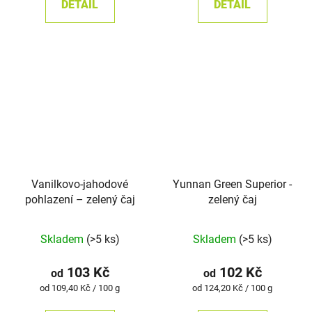
DETAIL
DETAIL
5
hvězdiček.
Vanilkovo-jahodové
Yunnan Green Superior -
pohlazení – zelený čaj
zelený čaj
Skladem
(>5 ks)
Skladem
(>5 ks)
103 Kč
102 Kč
od
od
Měrná
Měrná
od 109,40 Kč / 100 g
od 124,20 Kč / 100 g
cena:
cena: