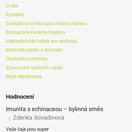
O nás
Kontakty
Zakázková výroba pod vlastní značkou
Spolupráce kavárny/čajovny
Velkoobchodní odběr pro obchody
Možnosti platby a doručení
Obchodní podmínky
Zpracování osobních údajů
Moje objednávka
Hodnocení
Imunita s echinaceou – bylinná směs
Zdenka Sovadinova
|
Hodnocení produktu je 5 z 5 hvězdiček.
Vaše čaje jsou super