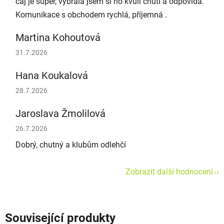
čaj je super, vybrala jsem si ho kvůli chuti a odpovídá.
Komunikace s obchodem rychlá, příjemná .
Martina Kohoutová
Hodnocení obchodu je 5 z 5 hvězdiček.
31.7.2026
Hana Koukalová
Hodnocení obchodu je 5 z 5 hvězdiček.
28.7.2026
Jaroslava Žmolilová
Hodnocení obchodu je 5 z 5 hvězdiček.
26.7.2026
Dobrý, chutný a klubům odlehčí
Zobrazit další hodnocení
Související produkty