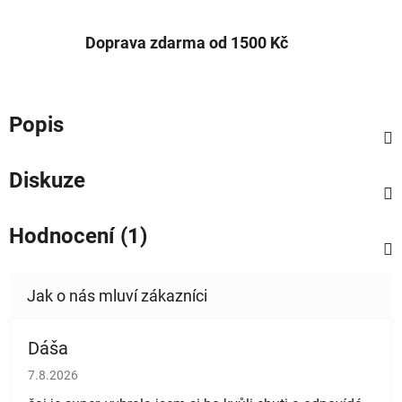
Doprava zdarma od 1500 Kč
Popis
Diskuze
Hodnocení (1)
Dáša
Hodnocení obchodu je 5 z 5 hvězdiček.
7.8.2026