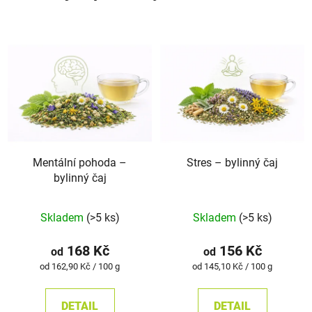
Mentální pohoda –⁠⁠⁠⁠⁠
Stres –⁠⁠⁠⁠⁠ bylinný čaj
bylinný čaj
Průměrné
Skladem
(>5 ks)
Skladem
(>5 ks)
hodnocení
produktu
168 Kč
156 Kč
od
od
je
Měrná
Měrná
od 162,90 Kč / 100 g
od 145,10 Kč / 100 g
cena:
cena:
5,0
z
DETAIL
DETAIL