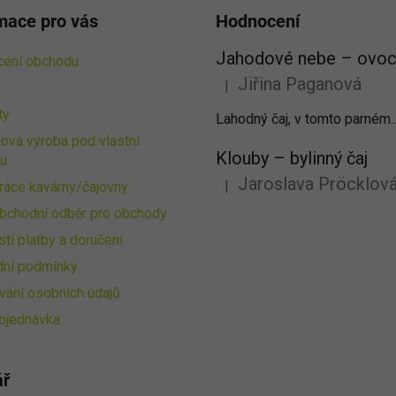
mace pro vás
Hodnocení
ení obchodu
Jiřina Paganová
|
Hodnocení produktu je 5 z 5 
ty
Lahodný čaj, v tomto parném..
ová výroba pod vlastní
Klouby –⁠⁠⁠⁠⁠ bylinný čaj
u
Jaroslava Pröcklov
|
ráce kavárny/čajovny
Hodnocení produktu je 5 z 5 
bchodní odběr pro obchody
ti platby a doručení
ní podmínky
vání osobních údajů
bjednávka
ář