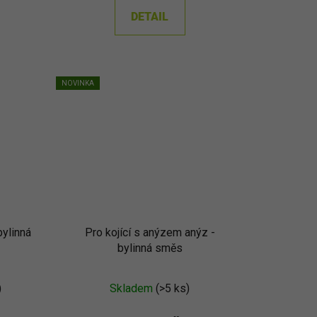
DETAIL
NOVINKA
bylinná
Pro kojící s anýzem anýz -
bylinná směs
)
Skladem
(>5 ks)