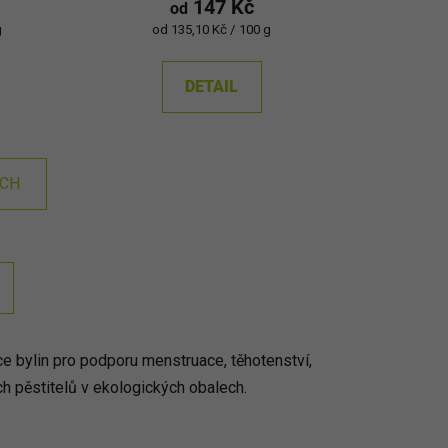
147 Kč
od
Měrná
g
od 135,10 Kč / 100 g
cena:
DETAIL
ÍCH
e bylin pro podporu menstruace, těhotenství,
h pěstitelů v ekologických obalech.