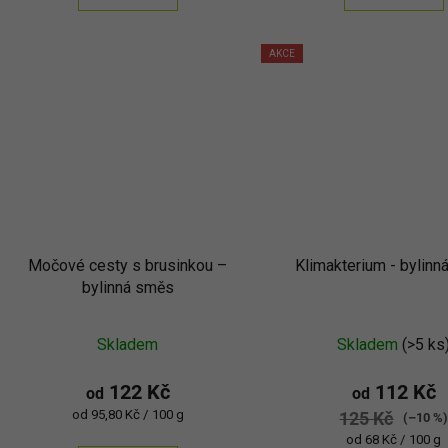
AKCE
Močové cesty s brusinkou –
Klimakterium - bylin
bylinná směs
Skladem
Skladem
(>5 ks
122 Kč
112 Kč
od
od
Měrná
od 95,80 Kč / 100 g
125 Kč
(–10 %
cena:
Měrná
od 68 Kč / 100 g