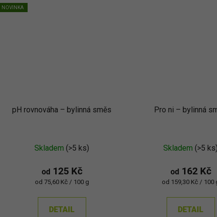
NOVINKA
pH rovnováha – bylinná směs
Pro ni – bylinná s
Skladem
(>5 ks)
Skladem
(>5 ks
125 Kč
162 Kč
od
od
Měrná
Měrná
od 75,60 Kč / 100 g
od 159,30 Kč / 100 
cena:
cena:
DETAIL
DETAIL