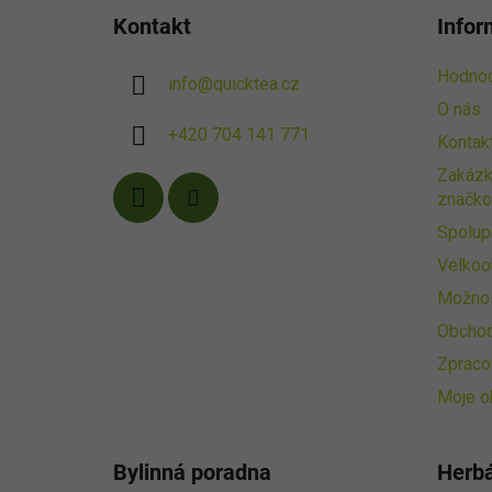
á
Kontakt
Infor
p
a
Hodnoc
info
@
quicktea.cz
t
O nás
í
+420 704 141 771
Kontak
Zakázk
značko
Spolup
Velkoo
Možnos
Obchod
Zpraco
Moje o
Bylinná poradna
Herb