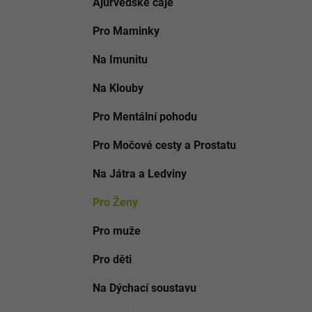
Ajurvédské čaje
o
i
p
r
a
Pro Maminky
i
n
e
Na Imunitu
e
l
Na Klouby
Pro Mentální pohodu
Pro Močové cesty a Prostatu
Na Játra a Ledviny
Pro Ženy
Pro muže
Pro děti
Na Dýchací soustavu