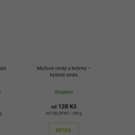
měs
Močové cesty a ledviny –
bylinná směs
)
Skladem
128 Kč
od
Měrná
g
od 102,30 Kč / 100 g
cena:
DETAIL