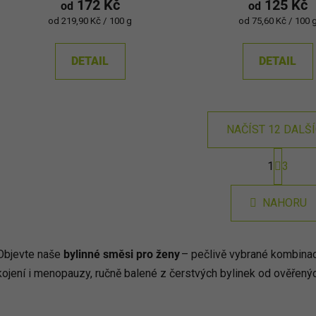
172 Kč
125 Kč
od
od
Měrná
Měrná
od 219,90 Kč / 100 g
od 75,60 Kč / 100 
cena:
cena:
DETAIL
DETAIL
NAČÍST 12 DALŠ
S
1
3
t
O
r
v
á
l
NAHORU
n
á
k
d
o
v
a
Objevte naše
bylinné směsi pro ženy
– pečlivě vybrané kombinac
á
c
kojení i menopauzy, ručně balené z čerstvých bylinek od ověřenýc
n
í
í
p
r