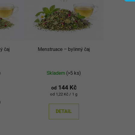
p
r
o
d
u
k
ý čaj
Menstruace – bylinný čaj
t
ů
)
Skladem
(>5 ks)
144 Kč
od
Měrná
od 1,22 Kč / 1 g
)
cena:
g
DETAIL