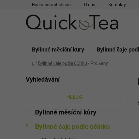
Přejít
Hodnocení obchodu
O nás
Kontakty
na
obsah
Bylinné měsíční kůry
Bylinné čaje pod
Domů
/
Bylinné čaje podle účinku
/
Pro Ženy
P
Vyhledávání
o
s
t
HLEDAT
r
K
Přeskočit
Bylinné měsíční kůry
a
a
kategorie
n
t
Bylinné čaje podle účinku
e
n
g
í