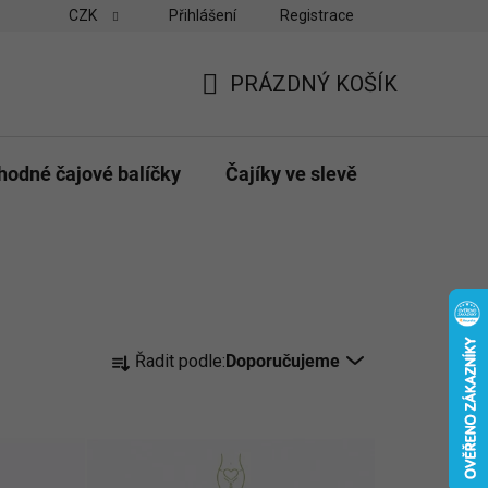
CZK
Přihlášení
Registrace
vny
Velkoobchodní odběr pro obchody
Možnosti platby a do
PRÁZDNÝ KOŠÍK
NÁKUPNÍ
KOŠÍK
hodné čajové balíčky
Čajíky ve slevě
Dárky & p
Ř
Řadit podle:
Doporučujeme
a
z
e
n
í