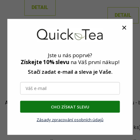
cena:
DETAIL
DETAIL
Jste u nás poprvé?
Získejte 10% slevu
na Váš první nákup!
Stačí zadat e-mail a sleva
je Vaše.
Ajurvédský čaj Ženská harmonie
Bylinky na pokožku - 
CHCI ZÍSKAT SLEVU
– bylinná směs
směs
Zásady zpracování osobních údajů
Skladem
(>5 ks)
Skladem
(>5 ks