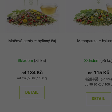
s
p
r
o
d
Močové cesty – bylinný čaj
Menopauza – bylinn
u
k
Průměrné
t
Skladem
(>5 ks)
Skladem
(>5 ks
ů
hodnocení
produktu
134 Kč
115 Kč
od
od
je
Měrná
od 126,50 Kč / 100 g
128 Kč
(–10 %
cena:
4,8
Měrná
od 90,90 Kč / 100 
cena:
z
DETAIL
5
DETAIL
hvězdiček.