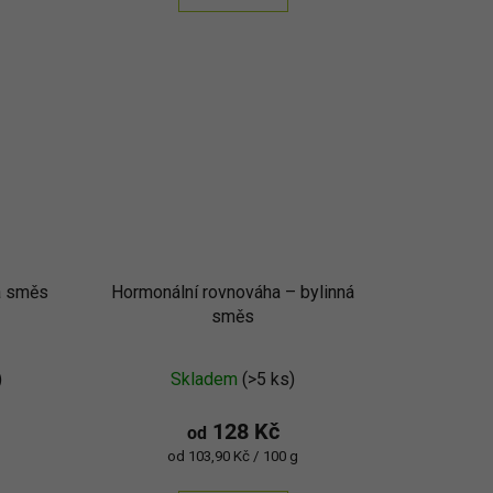
ná směs
Hormonální rovnováha –⁠⁠⁠⁠⁠ bylinná
směs
)
Skladem
(>5 ks)
128 Kč
od
Měrná
od 103,90 Kč / 100 g
)
cena: