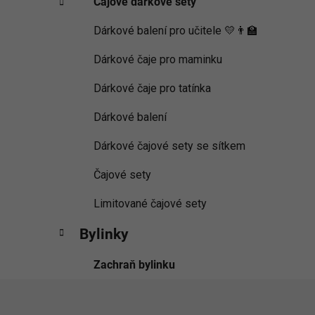
Čajové dárkové sety
Dárkové balení pro učitele 💛👨‍🏫
Dárkové čaje pro maminku
Dárkové čaje pro tatínka
Dárkové balení
Dárkové čajové sety se sítkem
Čajové sety
Limitované čajové sety
Bylinky
Zachraň bylinku
Z