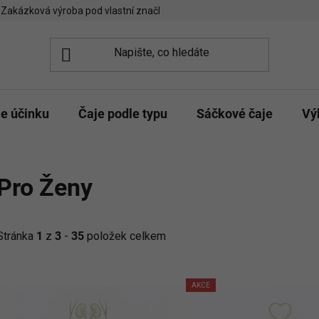
Zakázková výroba pod vlastní značkou
Spolupráce kavárny/čajo
le účinku
Čaje podle typu
Sáčkové čaje
Vý
Pro Ženy
Stránka
1
z
3
-
35
položek celkem
V
AKCE
ý
p