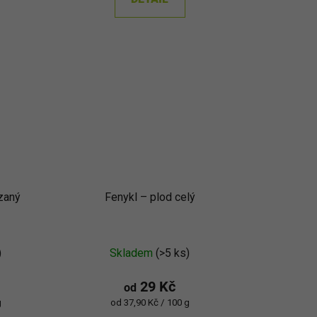
ezaný
Fenykl – plod celý
)
Skladem
(>5 ks)
29 Kč
od
Měrná
g
od 37,90 Kč / 100 g
cena: