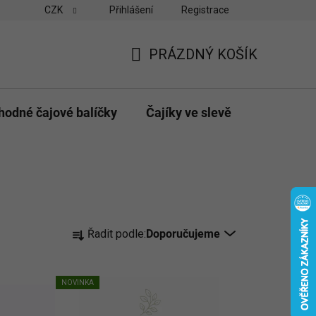
CZK
Přihlášení
Registrace
vny
Velkoobchodní odběr pro obchody
Možnosti platby a do
PRÁZDNÝ KOŠÍK
NÁKUPNÍ
KOŠÍK
hodné čajové balíčky
Čajíky ve slevě
Dárky & p
Ř
Řadit podle:
Doporučujeme
a
z
e
NOVINKA
n
í