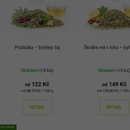
s
p
r
o
d
Průdušky –⁠⁠⁠⁠⁠ bylinný čaj
Škrábe mě v krku – byl
u
k
Průměrné
Průměr
t
Skladem
(>5 ks)
Skladem
(>5 ks
ů
hodnocení
hodnoc
produktu
produkt
122 Kč
149 Kč
od
od
je
je
Měrná
Měrná
od 88,70 Kč / 100 g
od 138,80 Kč / 100 
cena:
cena:
5,0
5,0
z
z
DETAIL
DETAIL
5
5
hvězdiček.
hvězdič
NOVINKA