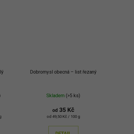
lý
Dobromysl obecná – list řezaný
)
Skladem
(>5 ks)
35 Kč
od
Měrná
g
od 49,50 Kč / 100 g
cena:
DETAIL