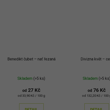
Benedikt čubet – nať řezaná
Divizna květ – ce
Skladem
(>5 ks)
Skladem
(>5 ks
27 Kč
76 Kč
od
od
Měrná
Měrná
od 33,90 Kč / 100 g
od 132,20 Kč / 100 
cena:
cena:
DETAIL
DETAIL