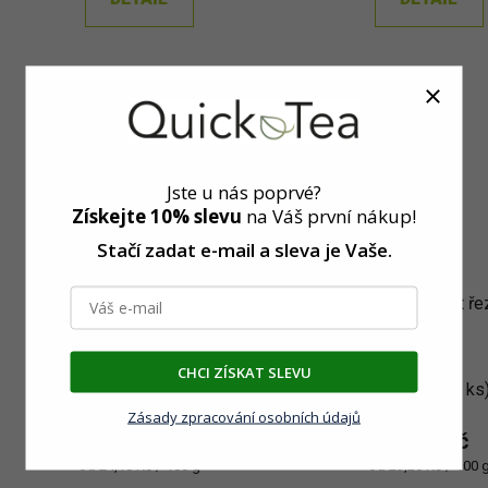
Jste u nás poprvé?
Získejte 10% slevu
na Váš první nákup!
Stačí zadat e-mail a sleva
je Vaše.
Dubová kůra - řezaná
Eukalyptus – list ř
CHCI ZÍSKAT SLEVU
Skladem
(>5 ks)
Skladem
(>5 ks
Zásady zpracování osobních údajů
36 Kč
47 Kč
od
od
Měrná
Měrná
od 24,10 Kč / 100 g
od 23,20 Kč / 100 
cena:
cena: