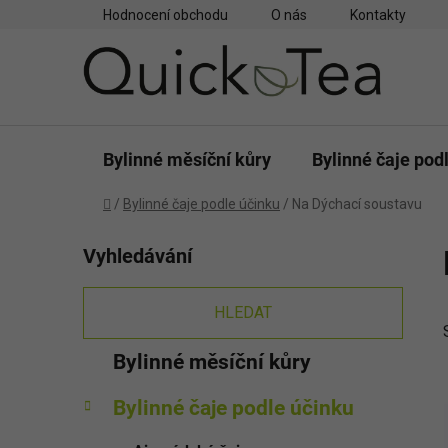
Přejít
Hodnocení obchodu
O nás
Kontakty
na
obsah
Bylinné měsíční kůry
Bylinné čaje pod
Domů
/
Bylinné čaje podle účinku
/
Na Dýchací soustavu
P
Vyhledávání
o
s
t
HLEDAT
r
K
Přeskočit
Bylinné měsíční kůry
a
a
kategorie
n
t
Bylinné čaje podle účinku
e
n
g
í