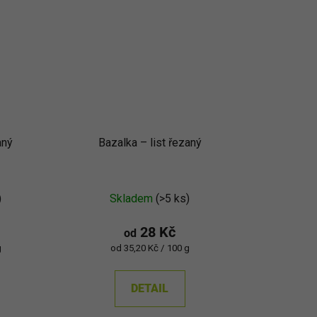
aný
Bazalka – list řezaný
)
Skladem
(>5 ks)
28 Kč
od
Měrná
g
od 35,20 Kč / 100 g
cena:
DETAIL