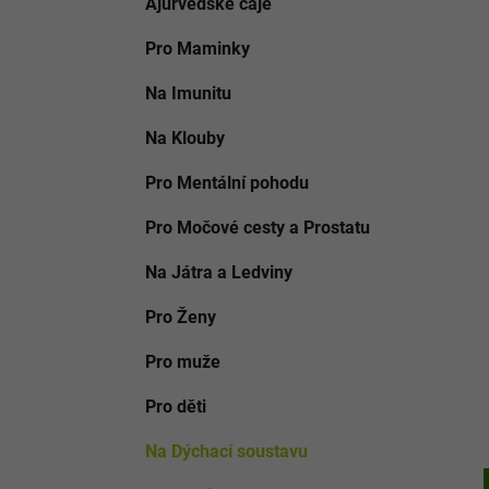
Ajurvédské čaje
o
i
p
r
a
Pro Maminky
i
n
e
Na Imunitu
e
l
Na Klouby
Pro Mentální pohodu
Pro Močové cesty a Prostatu
Na Játra a Ledviny
Pro Ženy
Pro muže
Pro děti
Na Dýchací soustavu