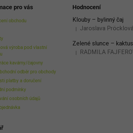
mace pro vás
Hodnocení
Klouby –⁠⁠⁠⁠⁠ bylinný čaj
ení obchodu
Jaroslava Pröcklov
|
Hodnocení produktu je 5 z 5 
ty
ová výroba pod vlastní
RADMILA FAJFERO
|
u
Hodnocení produktu je 5 z 5 
ráce kavárny/čajovny
bchodní odběr pro obchody
ti platby a doručení
ní podmínky
vání osobních údajů
bjednávka
ář