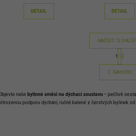
DETAIL
DETAIL
NAČÍST 12 DALŠ
S
1
3
t
O
r
v
á
l
NAHORU
n
á
k
d
o
v
a
Objevte naše
bylinné směsi na dýchací soustavu
– pečlivě sesta
á
c
přirozenou podporu dýchání, ručně balené z čerstvých bylinek od
n
í
í
p
r
v
k