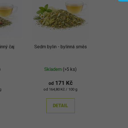
p
r
o
d
u
k
inný čaj
Sedm bylin - bylinná směs
t
ů
né
)
Skladem
(>5 ks)
ení
u
171 Kč
od
Měrná
g
od 164,80 Kč / 100 g
cena:
DETAIL
ek.