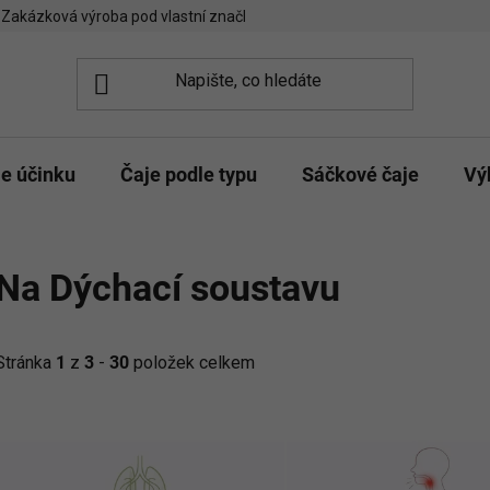
Zakázková výroba pod vlastní značkou
Spolupráce kavárny/čajo
le účinku
Čaje podle typu
Sáčkové čaje
Vý
Na Dýchací soustavu
Stránka
1
z
3
-
30
položek celkem
V
ý
p