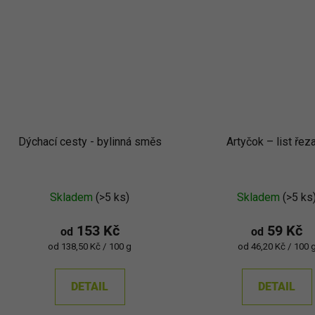
Dýchací cesty - bylinná směs
Artyčok – list řez
Skladem
(>5 ks)
Skladem
(>5 ks
153 Kč
59 Kč
od
od
Měrná
Měrná
od 138,50 Kč / 100 g
od 46,20 Kč / 100 
cena:
cena:
DETAIL
DETAIL