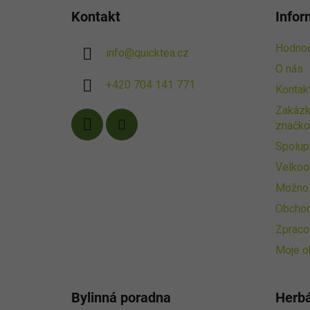
á
Kontakt
Infor
p
a
Hodnoc
info
@
quicktea.cz
t
O nás
í
+420 704 141 771
Kontak
Zakázk
značko
Spolup
Velkoo
Možnos
Obchod
Zpraco
Moje o
Bylinná poradna
Herb