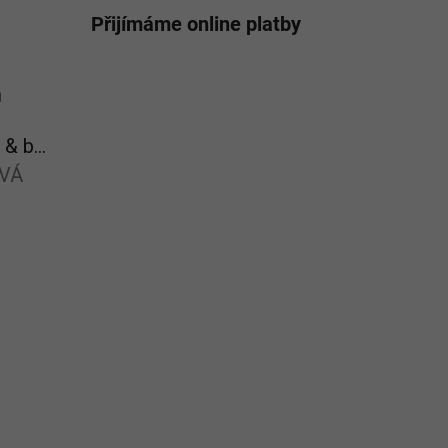
Přijímáme online platby
á
hvězdiček.
Zelené slunce – kaktus & brusinka - zelený čaj
VÁ
hvězdiček.