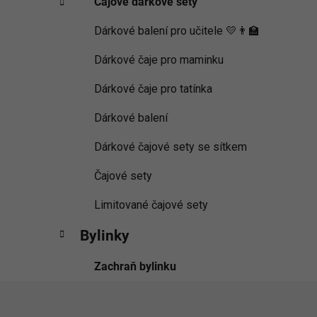
Čajové dárkové sety
Dárkové balení pro učitele 💛👨‍🏫
Dárkové čaje pro maminku
Dárkové čaje pro tatínka
Dárkové balení
Dárkové čajové sety se sítkem
Čajové sety
Limitované čajové sety
Bylinky
Zachraň bylinku
Z