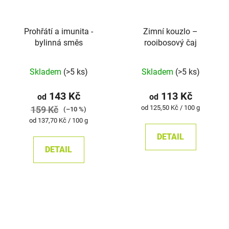
Prohřátí a imunita -
Zimní kouzlo –
bylinná směs
rooibosový čaj
Skladem
(>5 ks)
Skladem
(>5 ks)
143 Kč
113 Kč
od
od
Měrná
od 125,50 Kč / 100 g
159 Kč
(–10 %)
cena:
Měrná
od 137,70 Kč / 100 g
cena:
DETAIL
DETAIL