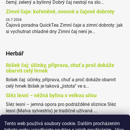
černý, zelený a bylinný Dobrý čaj nestojí na slo...
Zimní čaje: kořeněné, ovocné a čajové dobroty
26.7.2026
Čajová poradna QuickTea Zimní čaje a zimní dobroty: jak
si vychutnat chladné dny Zimní čaj není je...
Herbář
Ibišek čaj: účinky, příprava, chuť a proč dokáže
obarvit celý hrnek
Ibišek čaj: účinky, příprava, chuť a proč dokáže obarvit
celý hrnek Ibišek je taková „jistota“ ve s...
Sléz lesní – něžná bylina s velkou silou
Sléz lesní – jemná opora pro podrážděné sliznice Sléz
lesní (Malva sylvestris) je tradičně užívaná ...
Tento web používá soubory cookie. Dalším procházením
tohoto webu vyjadřujete souhlas s jejich používáním.. Více