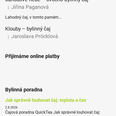
Jiřina Paganová
|
Hodnocení produktu je 5 z 5 hvězdiček.
Lahodný čaj, v tomto parném...
Klouby –⁠⁠⁠⁠⁠ bylinný čaj
Jaroslava Pröcklová
|
Hodnocení produktu je 5 z 5 hvězdiček.
Přijímáme online platby
Bylinná poradna
Jak správně louhovat čaj: teplota a čas
2.8.2026
Čajová poradna QuickTea Jak správně louhovat čaj: