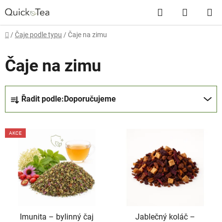
Přejít
Hledat
NÁKUP
na
obsah
KOŠÍK
Domů
/
Čaje podle typu
/
Čaje na zimu
Čaje na zimu
Ř
Řadit podle:
Doporučujeme
a
z
V
e
AKCE
ý
n
p
í
i
p
s
r
p
o
r
d
Imunita –⁠⁠⁠⁠⁠ bylinný čaj
Jablečný koláč –
o
u