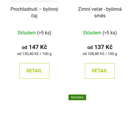
Prochladnutí – bylinný
Zimní večer - bylinná
čaj
směs
Průměrné
Skladem
(>5 ks)
Skladem
(>5 ks)
hodnocení
produktu
147 Kč
137 Kč
od
od
je
Měrná
Měrná
od 130,40 Kč / 100 g
od 108,80 Kč / 100 g
cena:
cena:
5,0
z
DETAIL
DETAIL
5
hvězdiček.
NOVINKA