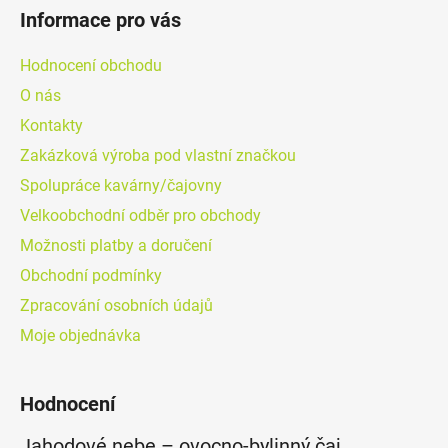
u
Informace pro vás
Hodnocení obchodu
O nás
Kontakty
Zakázková výroba pod vlastní značkou
Spolupráce kavárny/čajovny
Velkoobchodní odběr pro obchody
Možnosti platby a doručení
Obchodní podmínky
Zpracování osobních údajů
Moje objednávka
Hodnocení
Jahodové nebe – ovocno-bylinný čaj