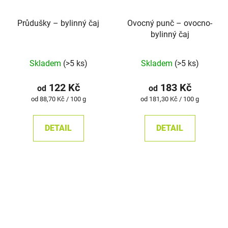
Průdušky –⁠⁠⁠⁠⁠ bylinný čaj
Ovocný punč – ovocno-
bylinný čaj
Průměrné
Skladem
(>5 ks)
Skladem
(>5 ks)
hodnocení
produktu
122 Kč
183 Kč
od
od
je
Měrná
Měrná
od 88,70 Kč / 100 g
od 181,30 Kč / 100 g
cena:
cena:
5,0
z
DETAIL
DETAIL
5
hvězdiček.