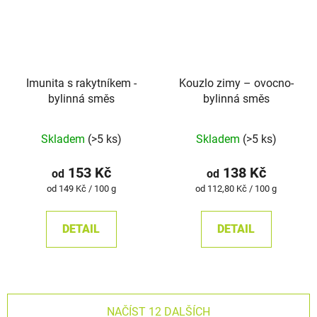
Imunita s rakytníkem -
Kouzlo zimy – ovocno-
bylinná směs
bylinná směs
Skladem
(>5 ks)
Skladem
(>5 ks)
153 Kč
138 Kč
od
od
Měrná
Měrná
od 149 Kč / 100 g
od 112,80 Kč / 100 g
cena:
cena:
DETAIL
DETAIL
NAČÍST 12 DALŠÍCH