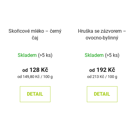
Skořicové mléko – černý
Hruška se zázvorem –
čaj
ovocno-bylinný
Průměrné
Skladem
(>5 ks)
Skladem
(>5 ks)
hodnocení
produktu
128 Kč
192 Kč
od
od
je
Měrná
Měrná
od 149,80 Kč / 100 g
od 213 Kč / 100 g
cena:
cena:
4,7
z
DETAIL
DETAIL
5
hvězdiček.