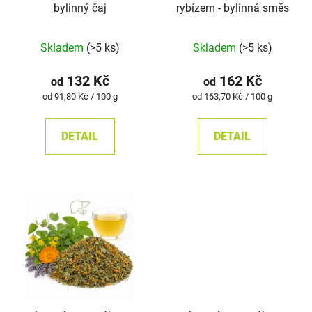
bylinný čaj
rybízem - bylinná směs
d
k
u
t
Průměrné
Skladem
(>5 ks)
Skladem
(>5 ks)
k
ů
hodnocení
t
produktu
132 Kč
162 Kč
od
od
ů
je
Měrná
Měrná
od 91,80 Kč / 100 g
od 163,70 Kč / 100 g
cena:
cena:
4,9
z
DETAIL
DETAIL
5
hvězdiček.