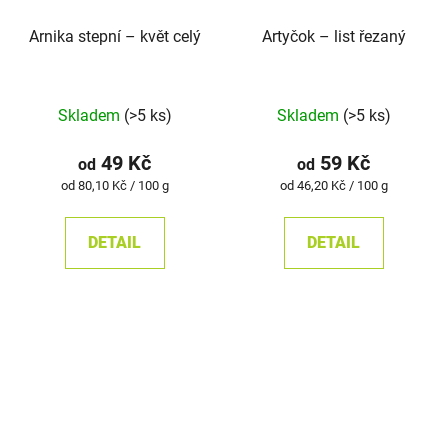
Arnika stepní – květ celý
Artyčok – list řezaný
Průměrné
Skladem
(>5 ks)
Skladem
(>5 ks)
hodnocení
produktu
49 Kč
59 Kč
od
od
je
Měrná
Měrná
od 80,10 Kč / 100 g
od 46,20 Kč / 100 g
cena:
cena:
5,0
z
DETAIL
DETAIL
5
hvězdiček.