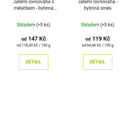
Jaterní rovnováha s
Jaterní rovnováha -
měsíčkem - bylinná
bylinná směs
směs
Skladem
(>5 ks)
Skladem
(>5 ks)
147 Kč
119 Kč
od
od
Měrná
Měrná
od 118,50 Kč / 100 g
od 84,80 Kč / 100 g
cena:
cena:
DETAIL
DETAIL