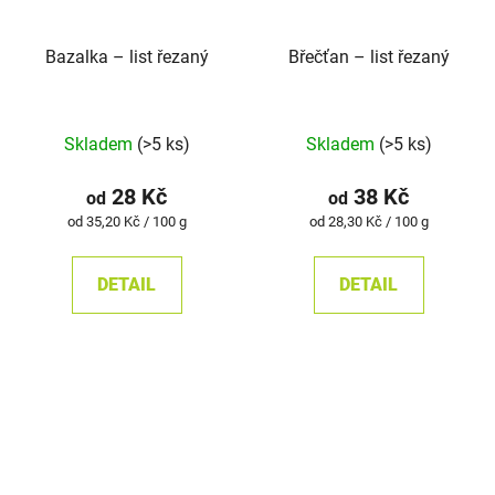
Bazalka – list řezaný
Břečťan – list řezaný
Skladem
(>5 ks)
Skladem
(>5 ks)
28 Kč
38 Kč
od
od
Měrná
Měrná
od 35,20 Kč / 100 g
od 28,30 Kč / 100 g
cena:
cena:
DETAIL
DETAIL