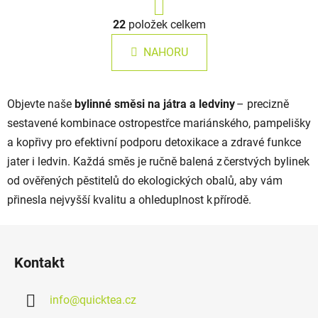
r
O
á
22
položek celkem
v
n
l
k
NAHORU
á
o
d
v
a
á
Objevte naše
bylinné směsi na játra a ledviny
– precizně
c
n
í
í
sestavené kombinace ostropestřce mariánského, pampelišky
p
a kopřivy pro efektivní podporu detoxikace a zdravé funkce
r
jater i ledvin. Každá směs je ručně balená z čerstvých bylinek
v
od ověřených pěstitelů do ekologických obalů, aby vám
k
y
přinesla nejvyšší kvalitu a ohleduplnost k přírodě.
v
ý
Z
p
á
Kontakt
i
p
s
a
u
info
@
quicktea.cz
t