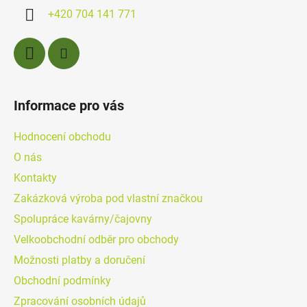
í
+420 704 141 771
Informace pro vás
Hodnocení obchodu
O nás
Kontakty
Zakázková výroba pod vlastní značkou
Spolupráce kavárny/čajovny
Velkoobchodní odběr pro obchody
Možnosti platby a doručení
Obchodní podmínky
Zpracování osobních údajů