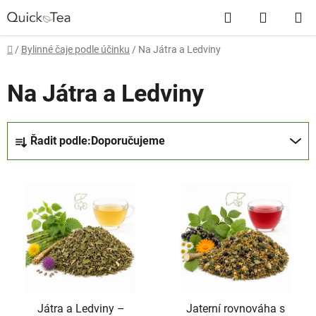
Přejít
Hledat
NÁKUP
na
obsah
KOŠÍK
Domů
/
Bylinné čaje podle účinku
/
Na Játra a Ledviny
Na Játra a Ledviny
Ř
Řadit podle:
Doporučujeme
a
z
V
e
ý
n
p
í
i
p
s
r
p
o
r
d
Játra a Ledviny –⁠⁠⁠⁠⁠
Jaterní rovnováha s
o
u