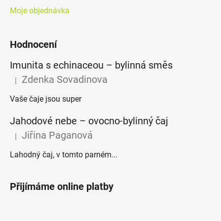
Moje objednávka
Hodnocení
Imunita s echinaceou – bylinná směs
Zdenka Sovadinova
|
Hodnocení produktu je 5 z 5 hvězdiček.
Vaše čaje jsou super
Jahodové nebe – ovocno-bylinný čaj
Jiřina Paganová
|
Hodnocení produktu je 5 z 5 hvězdiček.
Lahodný čaj, v tomto parném...
Přijímáme online platby