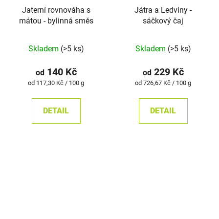
Jaterní rovnováha s
Játra a Ledviny -
mátou - bylinná směs
sáčkový čaj
Skladem
(>5 ks)
Skladem
(>5 ks)
140 Kč
229 Kč
od
od
Měrná
Měrná
od 117,30 Kč / 100 g
od 726,67 Kč / 100 g
cena:
cena:
DETAIL
DETAIL