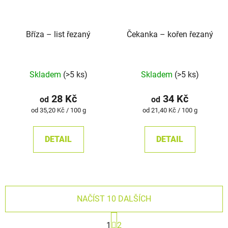
Bříza –⁠⁠⁠⁠⁠ list řezaný
Čekanka – kořen řezaný
Skladem
(>5 ks)
Skladem
(>5 ks)
28 Kč
34 Kč
od
od
Měrná
Měrná
od 35,20 Kč / 100 g
od 21,40 Kč / 100 g
cena:
cena:
DETAIL
DETAIL
NAČÍST 10 DALŠÍCH
S
1
2
t