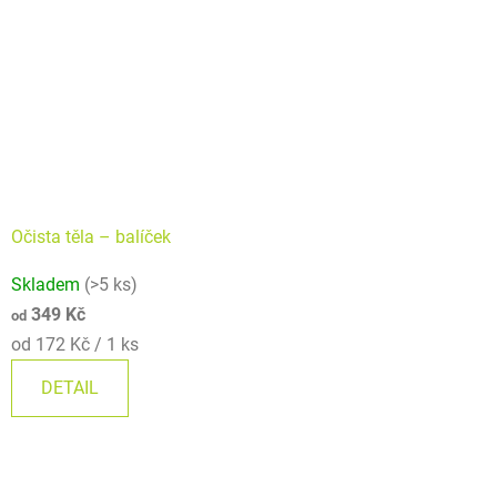
Očista těla – balíček
Skladem
(>5 ks)
349 Kč
od
Měrná
od 172 Kč / 1 ks
cena:
DETAIL