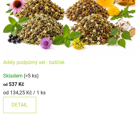
Adély podpůrný set - balíček
Skladem
(>5 ks)
537 Kč
od
Měrná
od 134,25 Kč / 1 ks
cena:
DETAIL