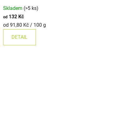
Průměrné
Skladem
(>5 ks)
hodnocení
132 Kč
od
produktu
Měrná
od 91,80 Kč / 100 g
je
cena:
4,9
DETAIL
z
5
hvězdiček.