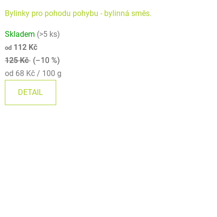
Bylinky pro pohodu pohybu - bylinná směs.
Skladem
(>5 ks)
112 Kč
od
125 Kč
(–10 %)
Měrná
od 68 Kč / 100 g
cena:
DETAIL