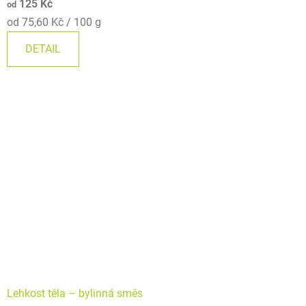
125 Kč
od
Měrná
od 75,60 Kč / 100 g
cena:
DETAIL
Lehkost těla – bylinná směs