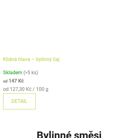
Klidná hlava –⁠⁠⁠⁠⁠ bylinný čaj
Průměrné
Skladem
(>5 ks)
hodnocení
147 Kč
od
produktu
Měrná
od 127,30 Kč / 100 g
je
cena:
5,0
DETAIL
z
5
hvězdiček.
Bylinné směsi