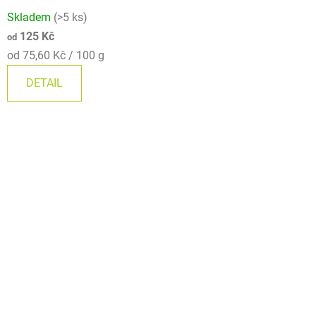
Skladem
(>5 ks)
125 Kč
od
Měrná
od 75,60 Kč / 100 g
cena:
DETAIL