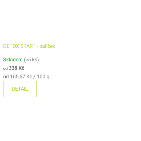
DETOX START - balíček
Skladem
(>5 ks)
338 Kč
od
Měrná
od 165,67 Kč / 100 g
cena:
DETAIL