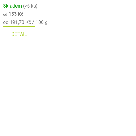
Skladem
(>5 ks)
153 Kč
od
Měrná
od 191,70 Kč / 100 g
cena:
DETAIL