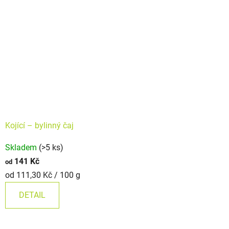
Kojící – bylinný čaj
Průměrné
Skladem
(>5 ks)
hodnocení
141 Kč
od
produktu
Měrná
od 111,30 Kč / 100 g
je
cena:
5,0
DETAIL
z
5