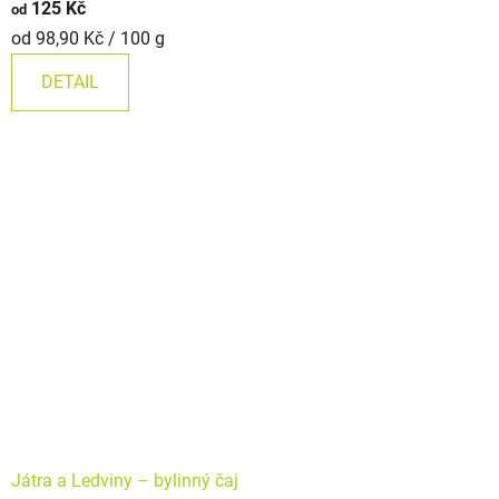
125 Kč
od
produktu
Měrná
od 98,90 Kč / 100 g
je
cena:
5,0
DETAIL
z
5
hvězdiček.
Játra a Ledviny –⁠⁠⁠⁠⁠ bylinný čaj