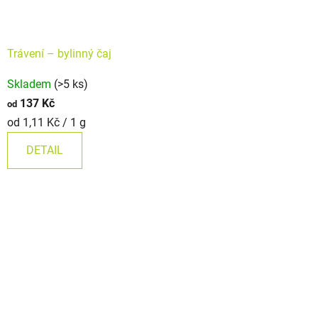
Trávení –⁠⁠⁠⁠⁠ bylinný čaj
Průměrné
Skladem
(>5 ks)
hodnocení
137 Kč
od
produktu
Měrná
od 1,11 Kč / 1 g
je
cena:
5,0
DETAIL
z
5
hvězdiček.