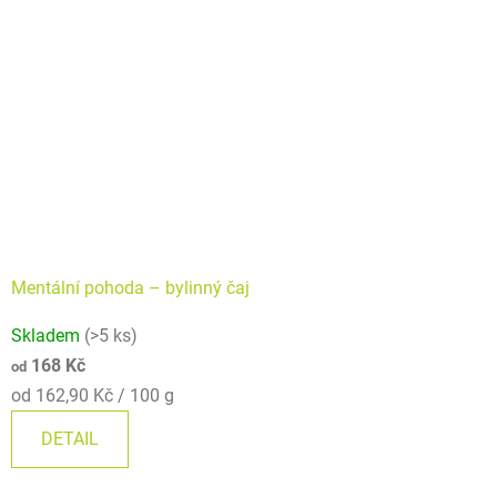
Mentální pohoda –⁠⁠⁠⁠⁠ bylinný čaj
Průměrné
Skladem
(>5 ks)
hodnocení
168 Kč
od
produktu
Měrná
od 162,90 Kč / 100 g
je
cena:
5,0
DETAIL
z
5