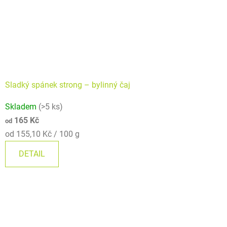
Sladký spánek strong –⁠⁠⁠⁠⁠ bylinný čaj
Průměrné
Skladem
(>5 ks)
hodnocení
165 Kč
od
produktu
Měrná
od 155,10 Kč / 100 g
je
cena:
5,0
DETAIL
z
5
hvězdiček.