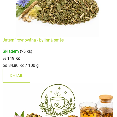
Jaterní rovnováha - bylinná směs
Skladem
(>5 ks)
119 Kč
od
Měrná
od 84,80 Kč / 100 g
cena:
DETAIL