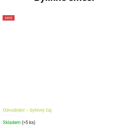
TIP
AKCE
Odvodnění –⁠⁠⁠⁠⁠ bylinný čaj
Průměrné
Skladem
(>5 ks)
hodnocení