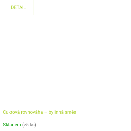
cena:
5,0
DETAIL
z
5
hvězdiček.
Cukrová rovnováha – bylinná směs
Skladem
(>5 ks)