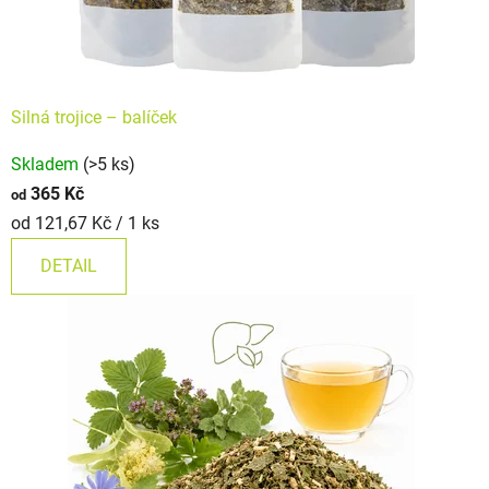
Silná trojice – balíček
Průměrné
Skladem
(>5 ks)
hodnocení
365 Kč
od
produktu
Měrná
od 121,67 Kč / 1 ks
je
cena:
5,0
DETAIL
z
5
hvězdiček.