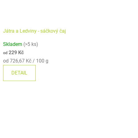
Játra a Ledviny - sáčkový čaj
Skladem
(>5 ks)
229 Kč
od
Měrná
od 726,67 Kč / 100 g
cena:
DETAIL