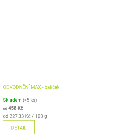
hvězdiček.
ODVODNĚNÍ MAX - balíček
Skladem
(>5 ks)
458 Kč
od
Měrná
od 227,33 Kč / 100 g
cena:
DETAIL