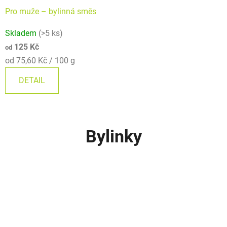
Pro muže – bylinná směs
Průměrné
Skladem
(>5 ks)
hodnocení
125 Kč
od
produktu
Měrná
od 75,60 Kč / 100 g
je
cena:
5,0
DETAIL
z
5
hvězdiček.
Bylinky