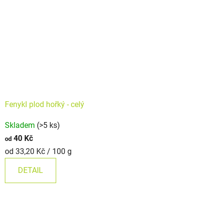
Fenykl plod hořký - celý
Skladem
(>5 ks)
40 Kč
od
Měrná
od 33,20 Kč / 100 g
cena:
DETAIL