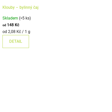
Klouby –⁠⁠⁠⁠⁠ bylinný čaj
Průměrné
Skladem
(>5 ks)
hodnocení
148 Kč
od
produktu
Měrná
od 2,08 Kč / 1 g
je
cena:
4,9
DETAIL
z
5
hvězdiček.