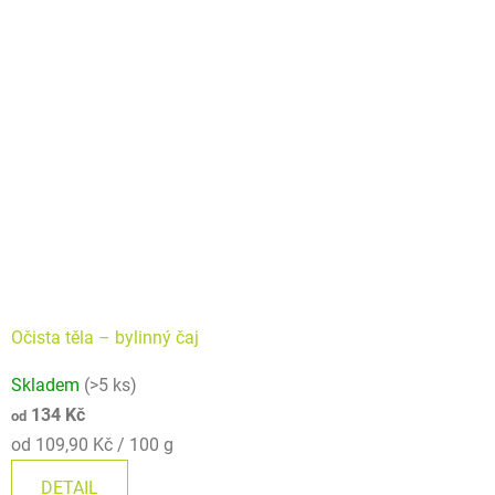
hvězdiček.
Očista těla –⁠⁠⁠⁠⁠ bylinný čaj
Průměrné
Skladem
(>5 ks)
hodnocení
134 Kč
od
produktu
Měrná
od 109,90 Kč / 100 g
je
cena:
5,0
DETAIL