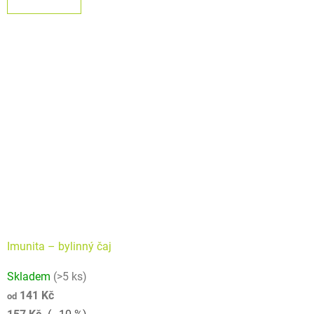
z
5
hvězdiček.
Imunita –⁠⁠⁠⁠⁠ bylinný čaj
Průměrné
Skladem
(>5 ks)
hodnocení
141 Kč
od
produktu