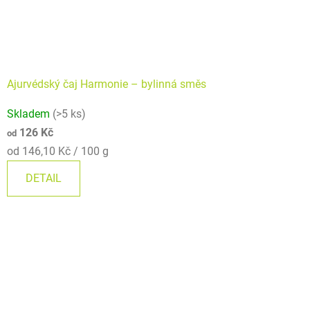
Ajurvédský čaj Harmonie – bylinná směs
Skladem
(>5 ks)
126 Kč
od
Měrná
od 146,10 Kč / 100 g
cena:
DETAIL