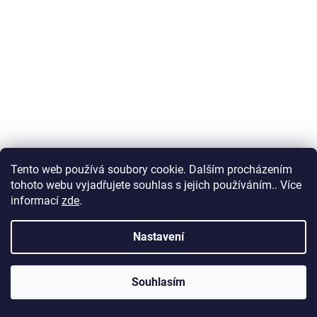
Tento web používá soubory cookie. Dalším procházením
tohoto webu vyjadřujete souhlas s jejich používáním.. Více
Růže šípková – plod mletý
informací
zde
.
Skladem
(>5 ks)
39 Kč
Nastavení
od
Měrná
od 0,58 Kč / 1 g
✖
cena:
DETAIL
Souhlasím