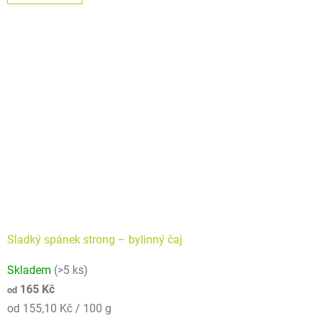
Sladký spánek strong –⁠⁠⁠⁠⁠ bylinný čaj
Průměrné
Skladem
(>5 ks)
hodnocení
165 Kč
od
produktu
Měrná
od 155,10 Kč / 100 g
je