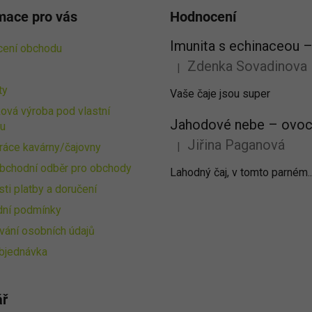
mace pro vás
Hodnocení
ení obchodu
Zdenka Sovadinova
|
Hodnocení produktu je 5 z 5 
ty
Vaše čaje jsou super
ová výroba pod vlastní
u
Jiřina Paganová
|
ráce kavárny/čajovny
Hodnocení produktu je 5 z 5 
bchodní odběr pro obchody
Lahodný čaj, v tomto parném..
ti platby a doručení
ní podmínky
vání osobních údajů
bjednávka
ář