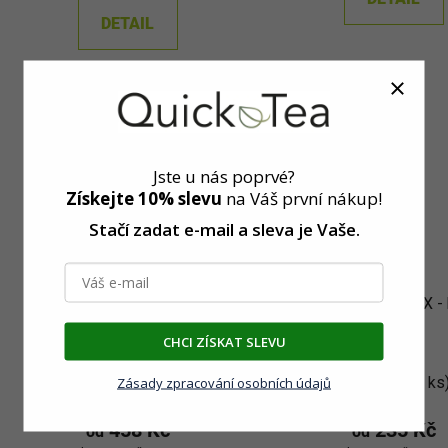
5
DETAIL
hvězdič
Jste u nás poprvé?
Získejte 10% slevu
na Váš první nákup!
Stačí zadat e-mail a sleva
je Vaše.
ODVODNĚNÍ MAX - balíček
ODVODNĚNÍ DELUX - b
CHCI ZÍSKAT SLEVU
Zásady zpracování osobních údajů
Skladem
(>5 ks)
Skladem
(>5 ks
458 Kč
235 Kč
od
od