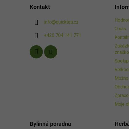
á
Kontakt
Infor
p
a
Hodnoc
info
@
quicktea.cz
t
O nás
í
+420 704 141 771
Kontak
Zakázk
značko
Spolup
Velkoo
Možnos
Obchod
Zpraco
Moje o
Bylinná poradna
Herb