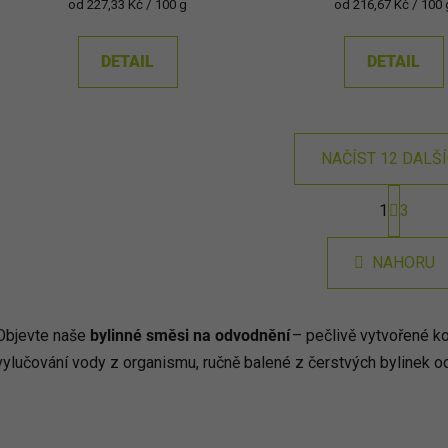
Měrná
Měrná
od 227,33 Kč / 100 g
od 216,67 Kč / 100 
cena:
cena:
DETAIL
DETAIL
NAČÍST 12 DALŠ
S
1
3
t
O
r
v
á
l
NAHORU
n
á
k
d
o
v
a
Objevte naše
bylinné směsi na odvodnění
– pečlivě vytvořené ko
á
c
vylučování vody z organismu, ručně balené z čerstvých bylinek o
n
í
í
p
r
v