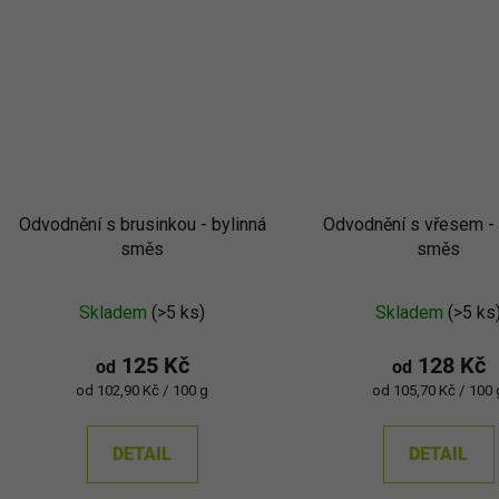
Odvodnění s brusinkou - bylinná
Odvodnění s vřesem - 
směs
směs
Skladem
(>5 ks)
Skladem
(>5 ks
125 Kč
128 Kč
od
od
Měrná
Měrná
od 102,90 Kč / 100 g
od 105,70 Kč / 100 
cena:
cena:
DETAIL
DETAIL