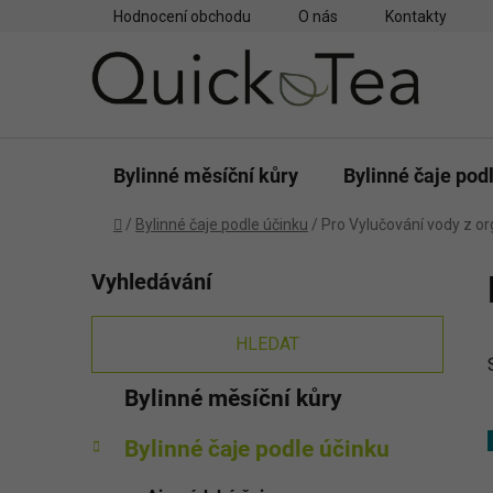
Přejít
Hodnocení obchodu
O nás
Kontakty
na
obsah
Bylinné měsíční kůry
Bylinné čaje pod
Domů
/
Bylinné čaje podle účinku
/
Pro Vylučování vody z o
P
Vyhledávání
o
s
t
HLEDAT
r
K
Přeskočit
Bylinné měsíční kůry
a
a
kategorie
n
t
Bylinné čaje podle účinku
e
n
g
í