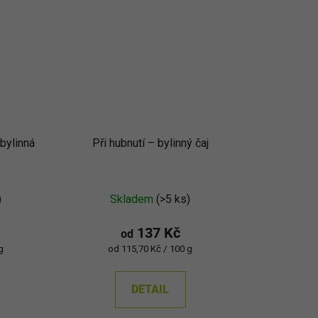
bylinná
Při hubnutí –⁠⁠⁠⁠⁠ bylinný čaj
)
Skladem
(>5 ks)
137 Kč
od
Měrná
g
od 115,70 Kč / 100 g
cena:
DETAIL