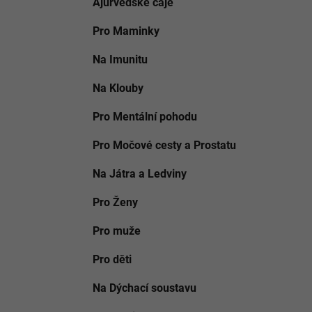
Ajurvédské čaje
o
i
p
r
a
Pro Maminky
i
n
e
Na Imunitu
e
l
Na Klouby
Pro Mentální pohodu
Pro Močové cesty a Prostatu
Na Játra a Ledviny
Pro Ženy
Pro muže
Pro děti
Na Dýchací soustavu