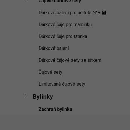
Čajové dárkové sety
Dárkové balení pro učitele 💛👨‍🏫
Dárkové čaje pro maminku
Dárkové čaje pro tatínka
Dárkové balení
Dárkové čajové sety se sítkem
Čajové sety
Limitované čajové sety
Bylinky
Zachraň bylinku
Z