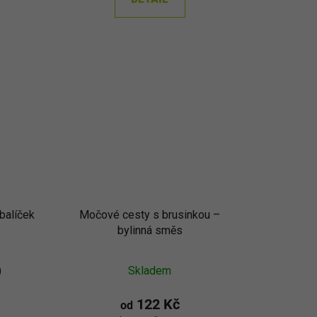
ek.
alíček
Močové cesty s brusinkou –
bylinná směs
)
Skladem
122 Kč
od