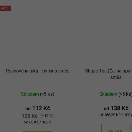
AKCE
Rovnováha tuků - bylinná směs
Shape Tea (Čaj na spal
směs
Průměr
Skladem
(>5 ks)
Skladem
(>5 ks
hodnoc
produkt
112 Kč
138 Kč
od
od
je
Měrná
od 166,20 Kč / 100 
125 Kč
(–10 %)
cena:
5,0
Měrná
od 68 Kč / 100 g
cena:
z
DETAIL