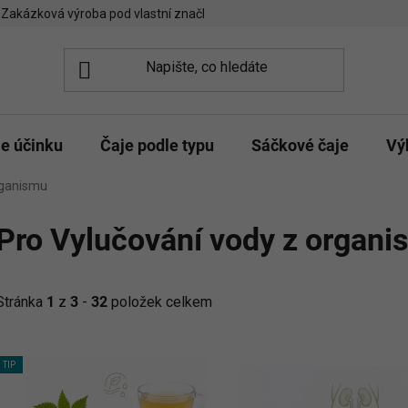
Zakázková výroba pod vlastní značkou
Spolupráce kavárny/čajo
le účinku
Čaje podle typu
Sáčkové čaje
Vý
rganismu
Pro Vylučování vody z organi
Stránka
1
z
3
-
32
položek celkem
V
TIP
ý
p