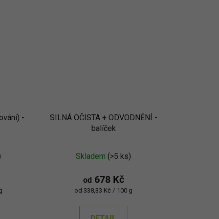
ování) -
SILNÁ OČISTA + ODVODNĚNÍ -
balíček
né
)
Skladem
(>5 ks)
ení
u
678 Kč
od
Měrná
g
od 338,33 Kč / 100 g
cena:
DETAIL