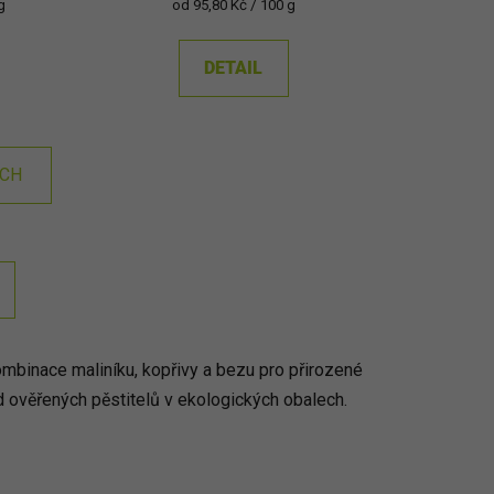
Měrná
g
od 95,80 Kč / 100 g
cena:
DETAIL
ÍCH
mbinace maliníku, kopřivy a bezu pro přirozené
d ověřených pěstitelů v ekologických obalech.