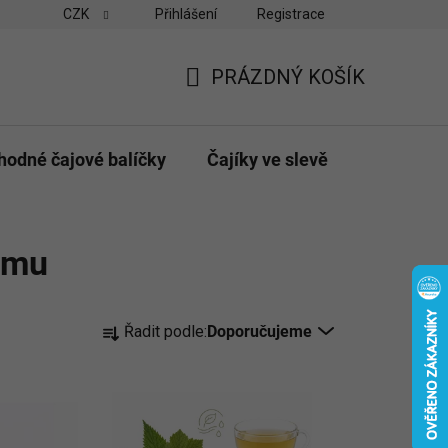
CZK
Přihlášení
Registrace
vny
Velkoobchodní odběr pro obchody
Možnosti platby a do
PRÁZDNÝ KOŠÍK
NÁKUPNÍ
KOŠÍK
hodné čajové balíčky
Čajíky ve slevě
Dárky & p
smu
Ř
Řadit podle:
Doporučujeme
a
z
e
n
í