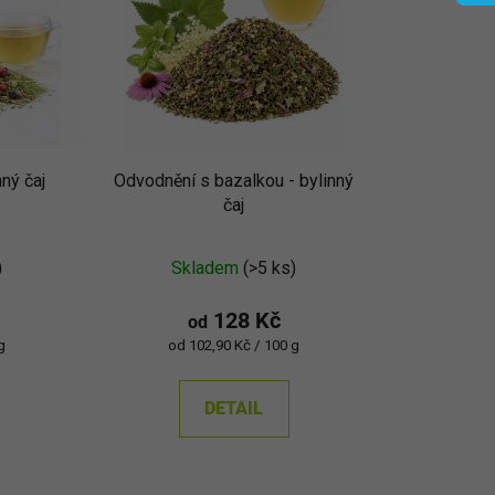
p
r
o
d
u
k
ný čaj
Odvodnění s bazalkou - bylinný
t
čaj
ů
né
)
Skladem
(>5 ks)
ení
u
128 Kč
od
Měrná
g
od 102,90 Kč / 100 g
cena:
DETAIL
ek.