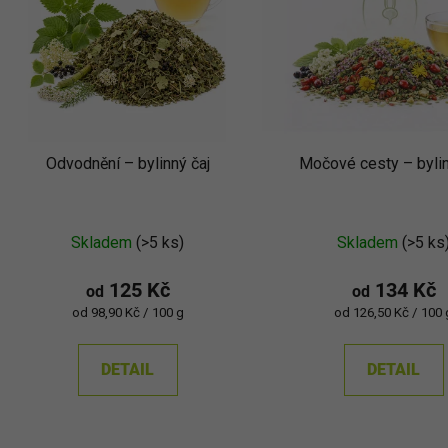
s
p
r
o
d
Odvodnění –⁠⁠⁠⁠⁠ bylinný čaj
Močové cesty – bylin
u
k
Průměrné
Průměr
t
Skladem
(>5 ks)
Skladem
(>5 ks
ů
hodnocení
hodnoc
produktu
produkt
125 Kč
134 Kč
od
od
je
je
Měrná
Měrná
od 98,90 Kč / 100 g
od 126,50 Kč / 100 
cena:
cena:
5,0
4,8
z
z
DETAIL
DETAIL
5
5
hvězdiček.
hvězdič