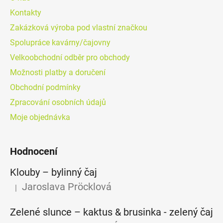
Kontakty
Zakázková výroba pod vlastní značkou
Spolupráce kavárny/čajovny
Velkoobchodní odběr pro obchody
Možnosti platby a doručení
Obchodní podmínky
Zpracování osobních údajů
Moje objednávka
Hodnocení
Klouby –⁠⁠⁠⁠⁠ bylinný čaj
Jaroslava Pröcklová
|
Hodnocení produktu je 5 z 5 hvězdiček.
Zelené slunce – kaktus & brusinka - zelený čaj