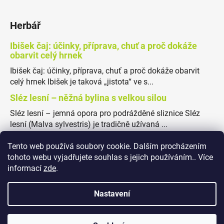
Herbář
Ibišek čaj: účinky, příprava, chuť a proč dokáže
obarvit celý hrnek
Ibišek čaj: účinky, příprava, chuť a proč dokáže obarvit
celý hrnek Ibišek je taková „jistota“ ve s...
Sléz lesní – něžná bylina s velkou silou
Sléz lesní – jemná opora pro podrážděné sliznice Sléz
lesní (Malva sylvestris) je tradičně užívaná ...
Tento web používá soubory cookie. Dalším procházením
tohoto webu vyjadřujete souhlas s jejich používáním.. Více
informací
zde
.
Obchodní podmínky
Podmínky ochrany osobních údajů
Nastavení