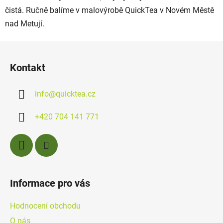
í
čistá. Ručně balíme v malovýrobě QuickTea v Novém Městě
p
nad Metují.
r
v
Z
k
á
y
Kontakt
p
v
ý
a
info
@
quicktea.cz
p
t
i
í
s
+420 704 141 771
u
Informace pro vás
Hodnocení obchodu
O nás