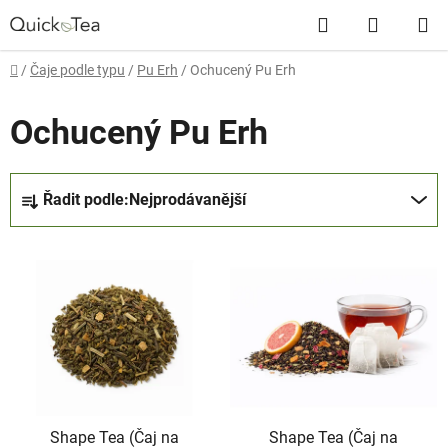
Přejít
Hledat
NÁKUP
na
obsah
KOŠÍK
Domů
/
Čaje podle typu
/
Pu Erh
/
Ochucený Pu Erh
Ochucený Pu Erh
Ř
Řadit podle:
Nejprodávanější
a
z
V
e
ý
n
p
í
i
p
s
r
p
o
r
d
Shape Tea (Čaj na
Shape Tea (Čaj na
o
u