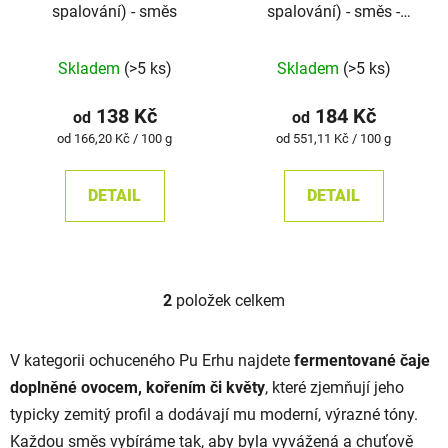
spalování) - směs
spalování) - směs -
d
k
sáčkový čaj
u
t
Průměrné
Skladem
(>5 ks)
Skladem
(>5 ks)
k
ů
hodnocení
t
produktu
138 Kč
184 Kč
od
od
ů
je
Měrná
Měrná
od 166,20 Kč / 100 g
od 551,11 Kč / 100 g
cena:
cena:
5,0
z
DETAIL
DETAIL
5
hvězdiček.
2
položek celkem
O
v
l
V kategorii ochuceného Pu Erhu najdete
fermentované čaje
á
doplněné ovocem, kořením či květy
, které zjemňují jeho
d
typicky zemitý profil a dodávají mu moderní, výrazné tóny.
a
c
Každou směs vybíráme tak, aby byla vyvážená a chuťově