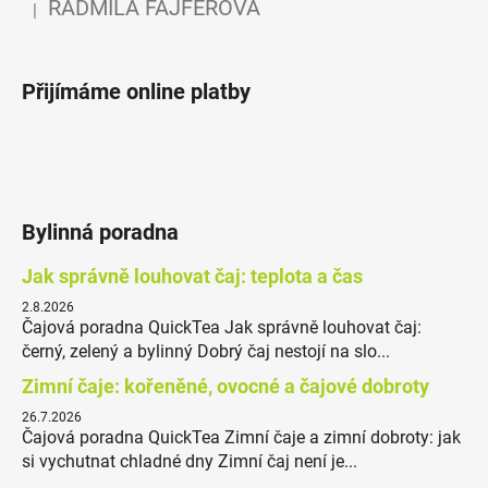
RADMILA FAJFEROVÁ
|
Hodnocení produktu je 5 z 5 hvězdiček.
Přijímáme online platby
Bylinná poradna
Jak správně louhovat čaj: teplota a čas
2.8.2026
Čajová poradna QuickTea Jak správně louhovat čaj:
černý, zelený a bylinný Dobrý čaj nestojí na slo...
Zimní čaje: kořeněné, ovocné a čajové dobroty
26.7.2026
Čajová poradna QuickTea Zimní čaje a zimní dobroty: jak
si vychutnat chladné dny Zimní čaj není je...