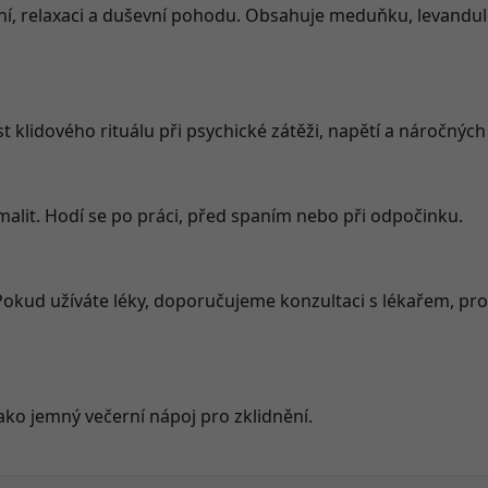
ní, relaxaci a duševní pohodu. Obsahuje meduňku, levanduli,
st klidového rituálu při psychické zátěži, napětí a náročnýc
alit. Hodí se po práci, před spaním nebo při odpočinku.
okud užíváte léky, doporučujeme konzultaci s lékařem, pro
ko jemný večerní nápoj pro zklidnění.