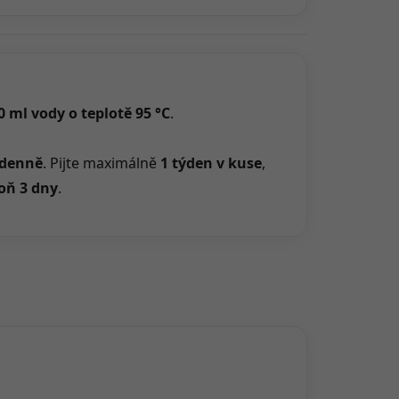
0 ml vody o teplotě 95 °C
.
 denně
. Pijte maximálně
1 týden v kuse
,
oň 3 dny
.