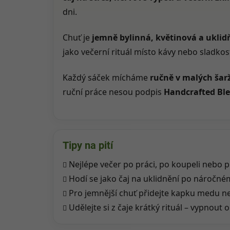
dni.
Chuť je
jemně bylinná, květinová a uklidň
jako večerní rituál místo kávy nebo sladkost
Každý sáček mícháme
ručně v malých šar
ruční práce nesou podpis
Handcrafted Bl
Tipy na pití
Nejlépe večer po práci, po koupeli nebo 
Hodí se jako čaj na uklidnění po náročné
Pro jemnější chuť přidejte kapku medu ne
Udělejte si z čaje krátký rituál – vypnout o