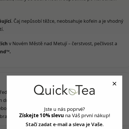
ující
. Čaj nepůsobí těžce, neobsahuje kofein a je vhodný
í.
žích
v Novém Městě nad Metují – čerstvost, pečlivost a
end™.
před čtením.
m dni.
bo plátek citronu.
Jste u nás poprvé?
Získejte 10% slevu
na Váš první nákup!
brazovky, ztlumit světla a na chvíli jen dýchat.
Stačí zadat e-mail a sleva
je Vaše.