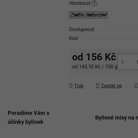
Hmotnost
?
Dostupnost
Kód:
od
156 Kč
Měrná cena:
od 145,10 Kč / 100 g
Tisk
Zeptat se
Poradíme Vám s
Bylinné mixy na 
účinky bylinek