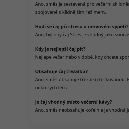
Ano, směs je sestavená pro večerní zklidně
spojované s klidnějším režimem.
Hodí se čaj při stresu a nervovém vypětí?
Ano, bylinný čaj Stres je vhodný jako součá
Kdy je nejlepší čaj pít?
Nejlépe večer nebo v době, kdy chcete zpom
Obsahuje čaj třezalku?
Ano, směs obsahuje třezalku tečkovanou. P
některých léčiv.
Je čaj vhodný místo večerní kávy?
Ano, směs neobsahuje kofein a je vhodná ja