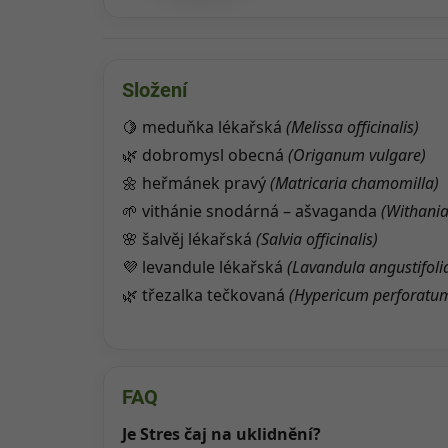
Složení
🍋 meduňka lékařská
(Melissa officinalis)
🌿 dobromysl obecná
(Origanum vulgare)
🌼 heřmánek pravý
(Matricaria chamomilla)
🌱 vithánie snodárná – ašvaganda
(Withania
🌸 šalvěj lékařská
(Salvia officinalis)
💜 levandule lékařská
(Lavandula angustifoli
🌿 třezalka tečkovaná
(Hypericum perforatu
FAQ
Je Stres čaj na uklidnění?