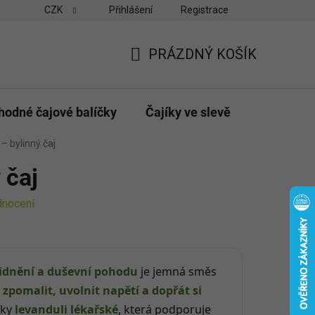
CZK
Přihlášení
Registrace
vny
Velkoobchodní odběr pro obchody
Možnosti platby a do
PRÁZDNÝ KOŠÍK
NÁKUPNÍ
KOŠÍK
hodné čajové balíčky
Čajíky ve slevě
Dárky & p
⁠⁠⁠⁠⁠ bylinný čaj
ý čaj
dnocení
klidnění a duševní pohodu
je jemná směs
e
zpomalit, uvolnit napětí a dopřát si
íky
levanduli lékařské
, která podporuje