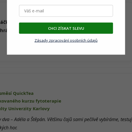
sáčků
. Balíček vám může přijít v krabici, která už jednou
CHCI ZÍSKAT SLEVU
hránit přírodu.
Zásady zpracování osobních údajů
směsí QuickTea
ikovaného kurzu fytoterapie
lty Univerzity Karlovy
 dva – Adéla a Štěpán. Většinu čajů sami pečlivě vybíráme, tes
kých hor.