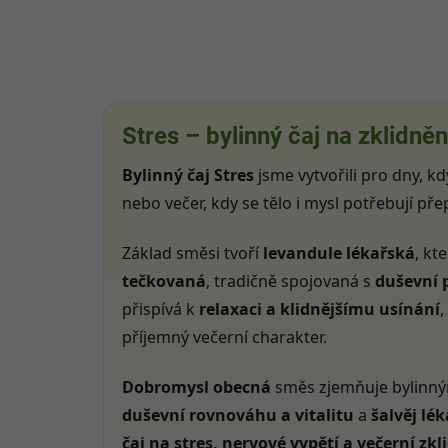
Stres – bylinný čaj na zklidně
Bylinný čaj Stres
jsme vytvořili pro dny, kd
nebo večer, kdy se tělo i mysl potřebují př
Základ směsi tvoří
levandule lékařská
, kt
tečkovaná
, tradičně spojovaná s
duševní 
přispívá k
relaxaci a klidnějšímu usínání
,
příjemný večerní charakter.
Dobromysl obecná
směs zjemňuje bylinn
duševní rovnováhu a vitalitu
a
šalvěj lé
čaj na stres, nervové vypětí a večerní zkl