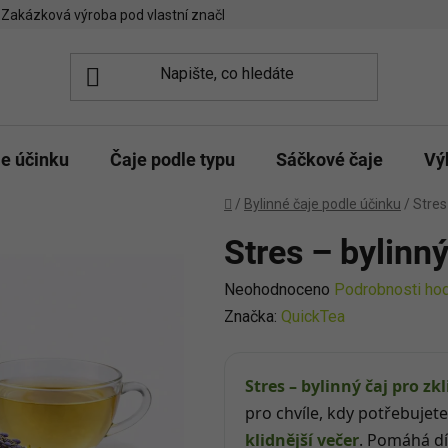
Zakázková výroba pod vlastní značkou
Spolupráce kavárny/čajo
le účinku
Čaje podle typu
Sáčkové čaje
Vý
Domů
/
Bylinné čaje podle účinku
/
Stres –
Stres –⁠⁠⁠⁠⁠ bylinn
Průměrné
Neohodnoceno
Podrobnosti ho
hodnocení
Značka:
QuickTea
produktu
je
Stres – bylinný čaj pro z
0,0
pro chvíle, kdy potřebujet
z
klidnější večer
. Pomáhá d