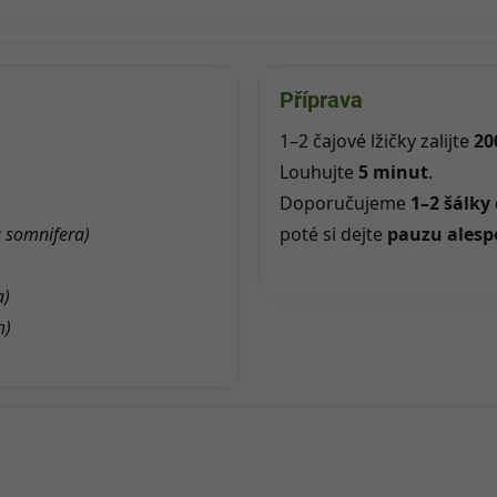
Příprava
1–2 čajové lžičky zalijte
20
Louhujte
5 minut
.
Doporučujeme
1–2 šálky
 somnifera)
poté si dejte
pauzu alesp
a)
m)