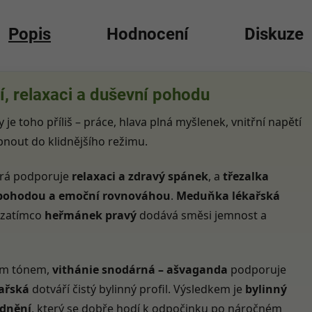
Popis
Hodnocení
Diskuze
ní, relaxaci a duševní pohodu
y je toho příliš – práce, hlava plná myšlenek, vnitřní napětí
epnout do klidnějšího režimu.
erá podporuje
relaxaci a zdravý spánek
, a
třezalka
pohodou a emoční rovnováhou
.
Meduňka lékařská
 zatímco
heřmánek pravý
dodává směsi jemnost a
ým tónem,
vithánie snodárná – ašvaganda
podporuje
kařská
dotváří čistý bylinný profil. Výsledkem je
bylinný
idnění
, který se dobře hodí k odpočinku po náročném