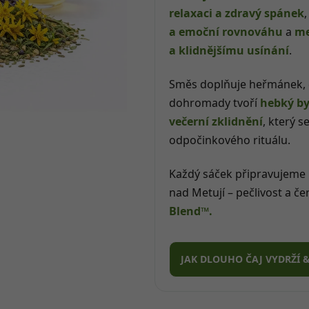
5
relaxaci a zdravý spánek
hvězdiček.
a emoční rovnováhu
a
me
a klidnějšímu usínání
.
Směs doplňuje heřmánek, d
dohromady tvoří
hebký by
večerní zklidnění
, který s
odpočinkového rituálu.
Každý sáček připravujeme
nad Metují – pečlivost a č
Blend™.
JAK DLOUHO ČAJ VYDRŽÍ 