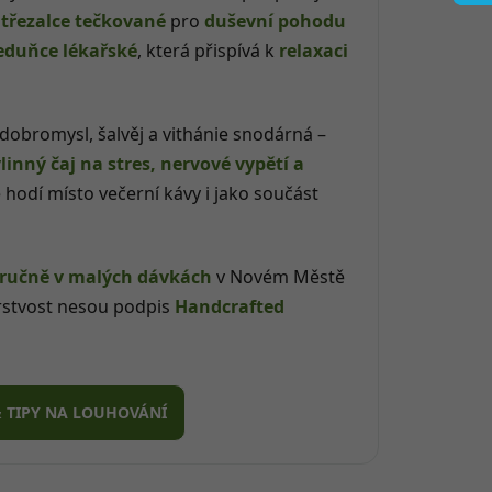
,
třezalce tečkované
pro
duševní pohodu
duňce lékařské
, která přispívá k
relaxaci
obromysl, šalvěj a vithánie snodárná –
linný čaj na stres, nervové vypětí a
e hodí místo večerní kávy i jako součást
ručně v malých dávkách
v Novém Městě
erstvost nesou podpis
Handcrafted
& TIPY NA LOUHOVÁNÍ