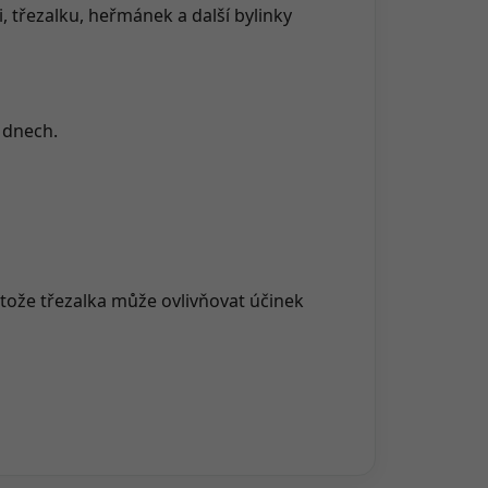
 třezalku, heřmánek a další bylinky
h dnech.
tože třezalka může ovlivňovat účinek