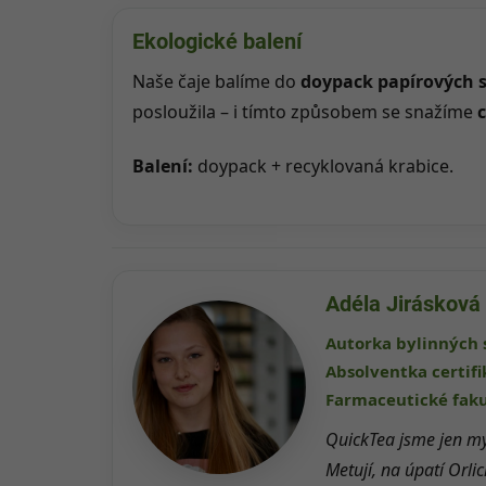
Ekologické balení
Naše čaje balíme do
doypack papírových 
posloužila – i tímto způsobem se snažíme
c
Balení:
doypack + recyklovaná krabice.
Adéla Jirásková
Autorka bylinných 
Absolventka certif
Farmaceutické faku
QuickTea jsme jen my
Metují, na úpatí Orlic