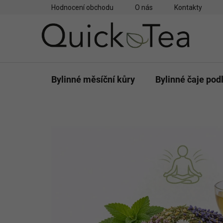
Přejít
Hodnocení obchodu
O nás
Kontakty
na
obsah
Bylinné měsíční kůry
Bylinné čaje pod