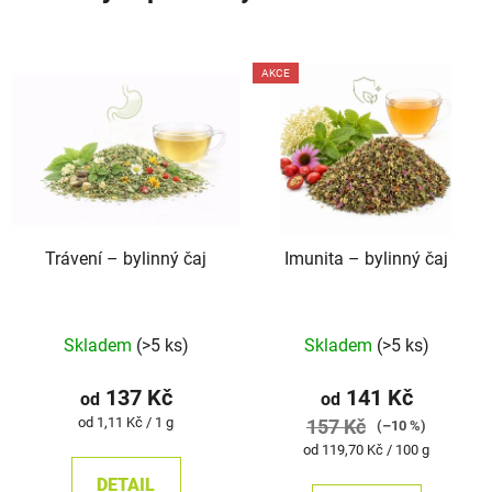
AKCE
Trávení –⁠⁠⁠⁠⁠ bylinný čaj
Imunita –⁠⁠⁠⁠⁠ bylinný čaj
Průměrné
Průměrné
Skladem
(>5 ks)
Skladem
(>5 ks)
hodnocení
hodnocení
produktu
produktu
137 Kč
141 Kč
od
od
je
je
Měrná
od 1,11 Kč / 1 g
157 Kč
(–10 %)
cena:
5,0
5,0
Měrná
od 119,70 Kč / 100 g
cena:
z
z
DETAIL