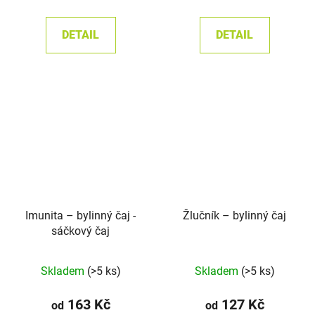
cena:
cena:
5,0
z
DETAIL
DETAIL
5
hvězdiček.
Imunita –⁠⁠⁠⁠⁠ bylinný čaj -
Žlučník – bylinný čaj
sáčkový čaj
Průměrné
Skladem
(>5 ks)
Skladem
(>5 ks)
hodnocení
produktu
163 Kč
127 Kč
od
od