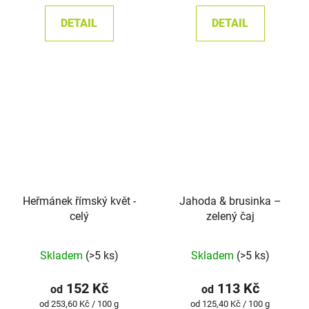
z
z
DETAIL
DETAIL
5
5
hvězdiček.
hvězdiček.
Heřmánek římský květ -
Jahoda & brusinka –
celý
zelený čaj
Průměrné
Skladem
(>5 ks)
Skladem
(>5 ks)
hodnocení
produktu
152 Kč
113 Kč
od
od
je
Měrná
Měrná
od 253,60 Kč / 100 g
od 125,40 Kč / 100 g