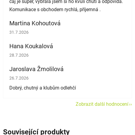
čaj je super, vybrala jsem si ho kvůli chuti a odpovídá.
Komunikace s obchodem rychlá, příjemná .
Martina Kohoutová
Hodnocení obchodu je 5 z 5 hvězdiček.
31.7.2026
Hana Koukalová
Hodnocení obchodu je 5 z 5 hvězdiček.
28.7.2026
Jaroslava Žmolilová
Hodnocení obchodu je 5 z 5 hvězdiček.
26.7.2026
Dobrý, chutný a klubům odlehčí
Zobrazit další hodnocení
Související produkty