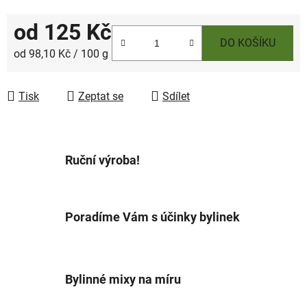
od
125 Kč
DO KOŠÍKU
Měrná cena:
od 98,10 Kč / 100 g
Tisk
Zeptat se
Sdílet
Ruční výroba!
Poradíme Vám s účinky bylinek
Bylinné mixy na míru