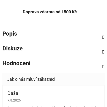
Doprava zdarma od 1500 Kč
Popis
Diskuze
Hodnocení
Dáša
Hodnocení obchodu je 5 z 5 hvězdiček.
7.8.2026