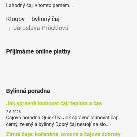
Lahodný čaj, v tomto parném...
Klouby –⁠⁠⁠⁠⁠ bylinný čaj
Jaroslava Pröcklová
|
Hodnocení produktu je 5 z 5 hvězdiček.
Přijímáme online platby
Bylinná poradna
Jak správně louhovat čaj: teplota a čas
2.8.2026
Čajová poradna QuickTea Jak správně louhovat čaj:
černý, zelený a bylinný Dobrý čaj nestojí na slo...
Zimní čaje: kořeněné, ovocné a čajové dobroty