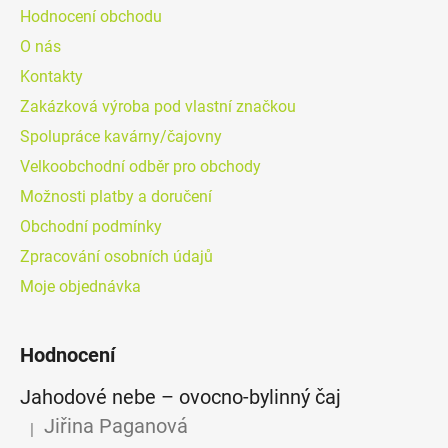
Hodnocení obchodu
O nás
Kontakty
Zakázková výroba pod vlastní značkou
Spolupráce kavárny/čajovny
Velkoobchodní odběr pro obchody
Možnosti platby a doručení
Obchodní podmínky
Zpracování osobních údajů
Moje objednávka
Hodnocení
Jahodové nebe – ovocno-bylinný čaj
Jiřina Paganová
|
Hodnocení produktu je 5 z 5 hvězdiček.