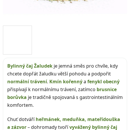
Bylinný čaj Žaludek
je jemná směs pro chvíle, kdy
chcete dopřát žaludku větší pohodu a podpořit
normální trávení
.
Kmín kořenný
a
fenykl obecný
přispívají k normálnímu trávení, zatímco
brusnice
borůvka
je tradičně spojovaná s gastrointestinálním
komfortem.
Chuť dotváří
heřmánek, meduňka, mateřídouška
a zázvor
– dohromady tvoří
vyvážený bylinný čaj