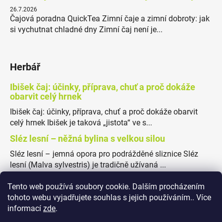
26.7.2026
Čajová poradna QuickTea Zimní čaje a zimní dobroty: jak
si vychutnat chladné dny Zimní čaj není je...
Herbář
Ibišek čaj: účinky, příprava, chuť a proč dokáže
obarvit celý hrnek
Ibišek čaj: účinky, příprava, chuť a proč dokáže obarvit
celý hrnek Ibišek je taková „jistota“ ve s...
Sléz lesní – něžná bylina s velkou silou
Sléz lesní – jemná opora pro podrážděné sliznice Sléz
lesní (Malva sylvestris) je tradičně užívaná ...
Tento web používá soubory cookie. Dalším procházením
tohoto webu vyjadřujete souhlas s jejich používáním.. Více
informací
zde
.