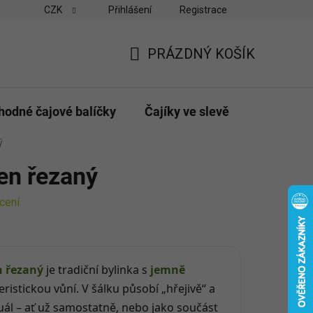
CZK
Přihlášení
Registrace
vny
Velkoobchodní odběr pro obchody
Možnosti platby a do
PRÁZDNÝ KOŠÍK
NÁKUPNÍ
KOŠÍK
hodné čajové balíčky
Čajíky ve slevě
Dárky & p
ý
en řezaný
cení
n řezaný
je tradiční bylinka s
jemně
ristickou vůní. V šálku působí „hřejivě“ a
tuál – ať už samostatně, nebo jako součást