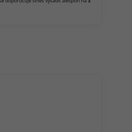
 se doporučuje směs vysadit alespoň na
3