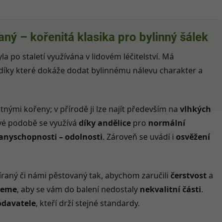
ný – kořenitá klasika pro bylinný šálek
yla po staletí využívána v lidovém léčitelství. Má
 díky které dokáže dodat bylinnému nálevu charakter a
tnými kořeny; v přírodě ji lze najít především na
vlhkých
ové podobě se využívá
díky andělice
pro
normální
anyschopnosti – odolnosti
. Zároveň se uvádí i
osvěžení
íraný či námi pěstovaný tak, abychom zaručili
čerstvost
a
jeme
, aby se vám do balení nedostaly
nekvalitní části
.
odavatele
, kteří drží stejné standardy.