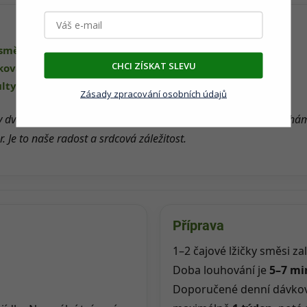
směsí QuickTea
CHCI ZÍSKAT SLEVU
ikovaného kurzu fytoterapie
lty Univerzity Karlovy
Zásady zpracování osobních údajů
 dva – Adéla a Štěpán. Všechny čaje i bylinné směsi sami míchá
. Je to naše radost a srdcová záležitost.
Příprava
1–2 čajové lžičky směsi zal
Doba louhování je
5–7 mi
Doporučené denní dávkov