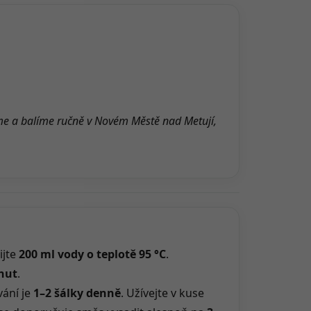
me a balíme ručně v Novém Městě nad Metují,
ijte
200 ml vody o teplotě 95 °C
.
nut
.
ání je
1–2 šálky denně
. Užívejte v kuse