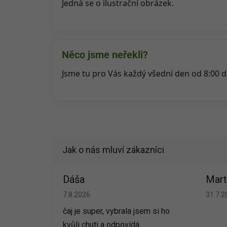
Jedná se o ilustrační obrázek.
Něco jsme neřekli?
Jsme tu pro Vás každý všední den od 8:00 
Dáša
Mart
Hodnocení obchodu je 5 z 5 hvězdiček.
Hodno
7.8.2026
31.7.2
čaj je super, vybrala jsem si ho
kvůli chuti a odpovídá.