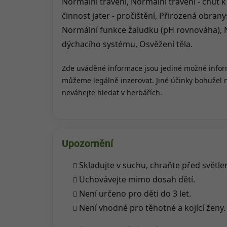
Normální trávení, Normální trávení - chuť k 
činnost jater - pročištění, Přirozená obran
Normální funkce žaludku (pH rovnováha), 
dýchacího systému, Osvěžení těla.
Zde uváděné informace jsou jediné možné inform
můžeme legálně inzerovat. Jiné účinky bohužel
neváhejte hledat v herbářích.
Upozornění
Skladujte v suchu, chraňte před světle
Uchovávejte mimo dosah dětí.
Není určeno pro děti do 3 let.
Není vhodné pro těhotné a kojící ženy.