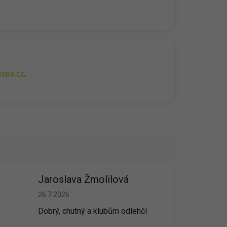
tea.cz
.
Jaroslava Žmolilová
vězdiček.
Hodnocení obchodu je 5 z 5 hvězdiček.
26.7.2026
Dobrý, chutný a klubům odlehčí