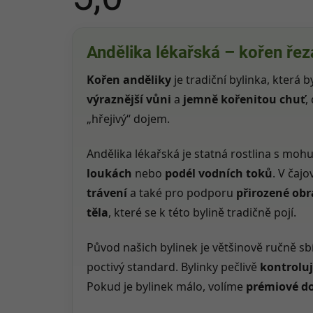
Průměrné
hodnocení
Andělika lékařská – kořen řeza
1 hodnocení
produktu
je
5,0
Kořen anděliky
je tradiční bylinka, která b
z
5
výraznější vůni
a
jemně kořenitou chuť
,
hvězdiček.
„hřejivý“ dojem.
Andělika lékařská je statná rostlina s mohu
loukách
nebo
podél vodních toků
. V čaj
trávení
a také pro podporu
přirozené obr
těla
, které se k této bylině tradičně pojí.
Původ našich bylinek je většinově ručně sb
poctivý standard. Bylinky pečlivě
kontrolu
Pokud je bylinek málo, volíme
prémiové d