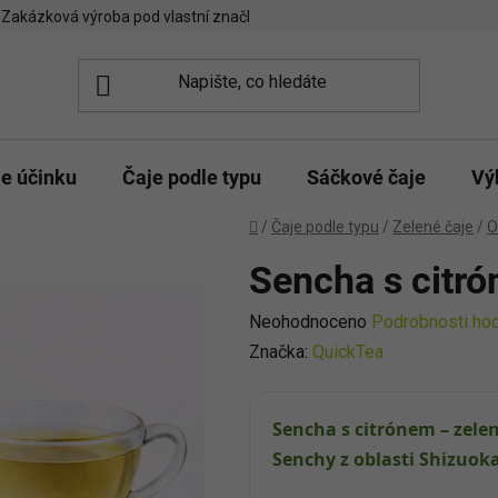
Zakázková výroba pod vlastní značkou
Spolupráce kavárny/čajo
le účinku
Čaje podle typu
Sáčkové čaje
Vý
Domů
/
Čaje podle typu
/
Zelené čaje
/
O
Sencha s citró
Průměrné
Neohodnoceno
Podrobnosti ho
hodnocení
Značka:
QuickTea
produktu
je
Sencha s citrónem – zelen
0,0
Senchy z oblasti Shizuok
z