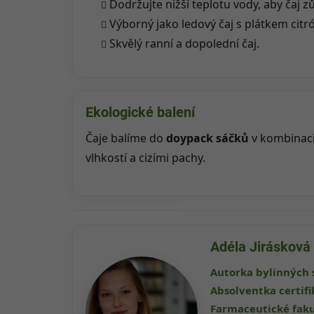
Dodržujte nižší teplotu vody, aby čaj z
Výborný jako ledový čaj s plátkem citr
Skvělý ranní a dopolední čaj.
Ekologické balení
Čaje balíme do
doypack sáčků
v kombinac
vlhkostí a cizími pachy.
Adéla Jirásková
Autorka bylinných 
Absolventka certif
Farmaceutické faku