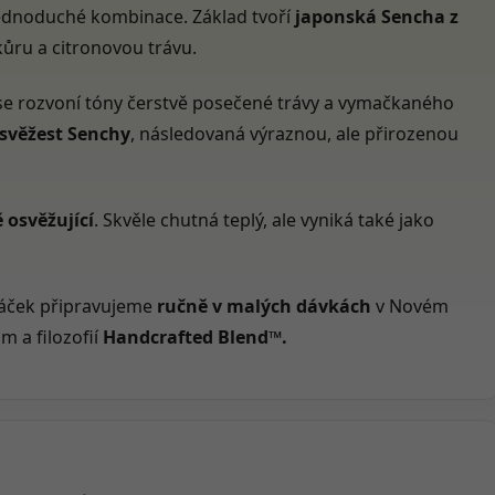
ednoduché kombinace. Základ tvoří
japonská Sencha z
kůru a citronovou trávu.
se rozvoní tóny čerstvě posečené trávy a vymačkaného
 svěžest Senchy
, následovaná výraznou, ale přirozenou
 osvěžující
. Skvěle chutná teplý, ale vyniká také jako
.
sáček připravujeme
ručně v malých dávkách
v Novém
m a filozofií
Handcrafted Blend™.