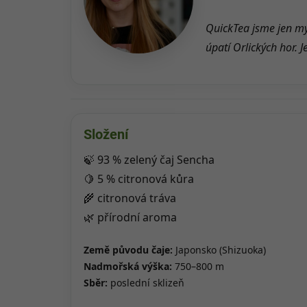
QuickTea jsme jen my
úpatí Orlických hor. J
Složení
🍃 93 % zelený čaj Sencha
🍋 5 % citronová kůra
🌾 citronová tráva
🌿 přírodní aroma
Země původu čaje:
Japonsko (Shizuoka)
Nadmořská výška:
750–800 m
Sběr:
poslední sklizeň