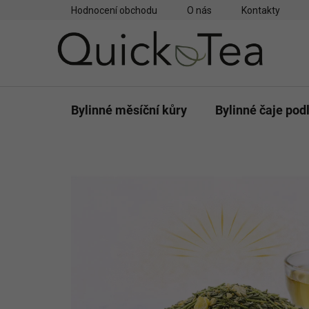
Přejít
Hodnocení obchodu
O nás
Kontakty
na
obsah
Bylinné měsíční kůry
Bylinné čaje pod