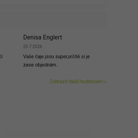
Denisa Englert
vězdiček.
Hodnocení obchodu je 5 z 5 hvězdiček.
25.7.2026
čí
Vaše čaje jsou super,určitě si je
zase objednám..
Zobrazit další hodnocení