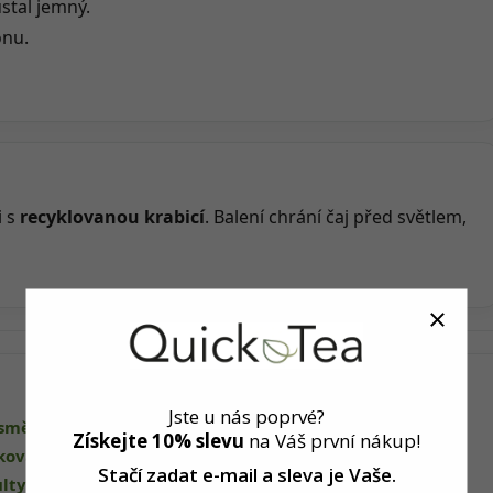
ůstal jemný.
ónu.
i s
recyklovanou krabicí
. Balení chrání čaj před světlem,
Jste u nás poprvé?
směsí QuickTea
Získejte 10% slevu
na Váš první nákup!
ikovaného kurzu fytoterapie
Stačí zadat e-mail a sleva
je Vaše.
lty Univerzity Karlovy