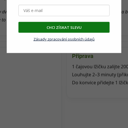
 dva – Adéla a Štěpán. Všechny bylinné směsi sami mícháme a b
e to naše radost a srdcová záležitost.
CHCI ZÍSKAT SLEVU
Zásady zpracování osobních údajů
Příprava
1 čajovou lžičku zalijte 20
Louhujte 2–3 minuty (přikr
Do konvice přidejte 1 lžičk