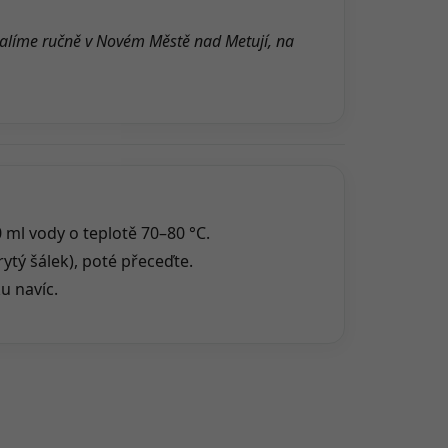
alíme ručně v Novém Městě nad Metují, na
0 ml vody o teplotě 70–80 °C.
ytý šálek), poté přeceďte.
u navíc.