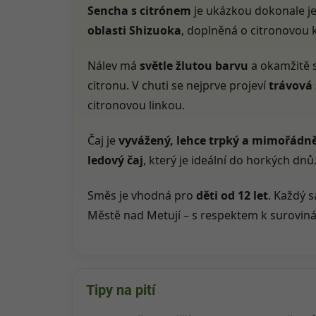
Sencha s citrónem
je ukázkou dokonale j
oblasti Shizuoka
, doplněná o citronovou 
Nálev má
světle žlutou barvu
a okamžitě 
citronu. V chuti se nejprve projeví
trávová
citronovou linkou.
Čaj je
vyvážený, lehce trpký a mimořádně
ledový čaj
, který je ideální do horkých dnů
Směs je vhodná pro
děti od 12 let
. Každý 
Městě nad Metují – s respektem k suroviná
Tipy na pití