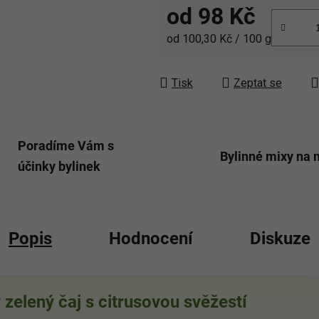
od
98 Kč
Měrná cena:
od 100,30 Kč / 100 g
Tisk
Zeptat se
Poradíme Vám s
Bylinné mixy na 
účinky bylinek
Popis
Hodnocení
Diskuze
zelený čaj s citrusovou svěžestí