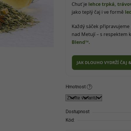
5
Chuť je
lehce trpká, trávo
hvězdiček.
jako teplý čaj i ve formě
le
Každý sáček připravujeme
nad Metují – s respektem k
Blend™.
JAK DLOUHO VYDRŽÍ ČAJ 
Hmotnost
?
Dostupnost
Kód: