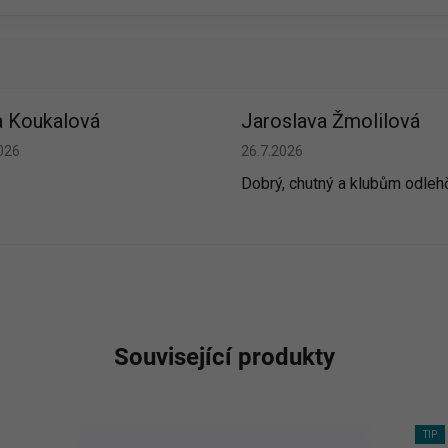
 Koukalová
Jaroslava Žmolilová
cení obchodu je 5 z 5 hvězdiček.
Hodnocení obchodu je 5 z 5 h
026
26.7.2026
Dobrý, chutný a klubům odleh
Související produkty
TIP