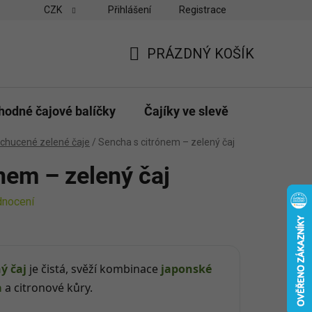
CZK
Přihlášení
Registrace
vny
Velkoobchodní odběr pro obchody
Možnosti platby a do
PRÁZDNÝ KOŠÍK
NÁKUPNÍ
KOŠÍK
hodné čajové balíčky
Čajíky ve slevě
Dárky & p
chucené zelené čaje
/
Sencha s citrónem – zelený čaj
nem – zelený čaj
dnocení
ý čaj
je čistá, svěží kombinace
japonské
a
a citronové kůry.