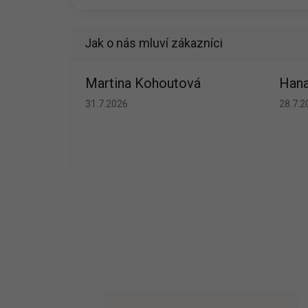
Martina Kohoutová
Hana
Hodnocení obchodu je 5 z 5 hvězdiček.
Hodno
31.7.2026
28.7.2