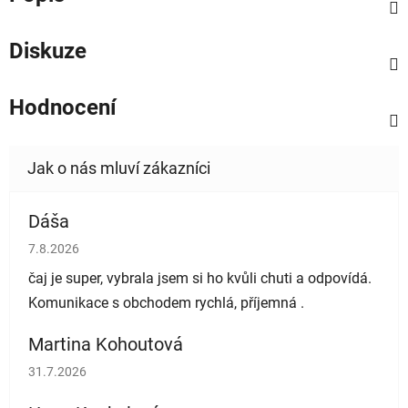
Diskuze
Hodnocení
Dáša
Hodnocení obchodu je 5 z 5 hvězdiček.
7.8.2026
čaj je super, vybrala jsem si ho kvůli chuti a odpovídá.
Komunikace s obchodem rychlá, příjemná .
Martina Kohoutová
Hodnocení obchodu je 5 z 5 hvězdiček.
31.7.2026