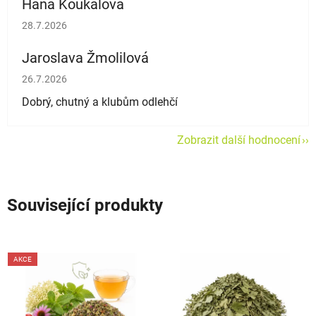
Hana Koukalová
Hodnocení obchodu je 5 z 5 hvězdiček.
28.7.2026
Jaroslava Žmolilová
Hodnocení obchodu je 5 z 5 hvězdiček.
26.7.2026
Dobrý, chutný a klubům odlehčí
Zobrazit další hodnocení
Související produkty
AKCE