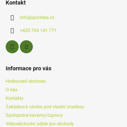
Kontakt
p
a
info
@
quicktea.cz
t
í
+420 704 141 771
Informace pro vás
Hodnocení obchodu
O nás
Kontakty
Zakázková výroba pod vlastní značkou
Spolupráce kavárny/čajovny
Velkoobchodní odběr pro obchody