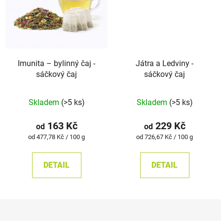
Imunita –⁠⁠⁠⁠⁠ bylinný čaj -
Játra a Ledviny -
sáčkový čaj
sáčkový čaj
Skladem
(>5 ks)
Skladem
(>5 ks)
163 Kč
229 Kč
od
od
Měrná
Měrná
od 477,78 Kč / 100 g
od 726,67 Kč / 100 g
cena:
cena:
DETAIL
DETAIL
Z
á