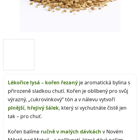
Lékořice lysá – kořen řezaný
je aromatická bylina s
přirozeně sladkou chutí. Kořen je oblíbený pro svůj
výrazný, „cukrovinkový“ tón a v nálevu vytvoří
plnější, hřejivý šálek
, který si vychutnáte čistě jen
tak – pro chuť.
Kořen balíme
ručně v malých dávkách
v Novém
Městě nad Metují – s pečlivostí, která dává našim