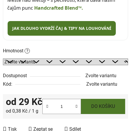
čajům punc
Handcrafted Blend™.
JAK DLOUHO VYDRŽÍ ČAJ & TIPY NA LOUHOVÁNÍ
Hmotnost
?
Dostupnost
Zvolte variantu
Kód:
Zvolte variantu
od
29 Kč
DO KOŠÍKU
Měrná cena:
od 0,38 Kč / 1 g
Tisk
Zeptat se
Sdílet