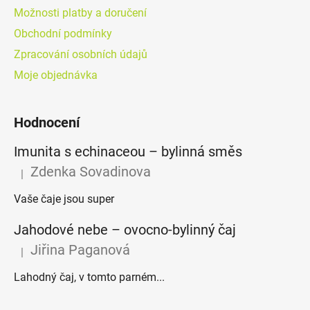
Možnosti platby a doručení
Obchodní podmínky
Zpracování osobních údajů
Moje objednávka
Hodnocení
Imunita s echinaceou – bylinná směs
Zdenka Sovadinova
|
Hodnocení produktu je 5 z 5 hvězdiček.
Vaše čaje jsou super
Jahodové nebe – ovocno-bylinný čaj
Jiřina Paganová
|
Hodnocení produktu je 5 z 5 hvězdiček.
Lahodný čaj, v tomto parném...