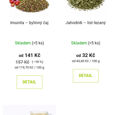
Imunita –⁠⁠⁠⁠⁠ bylinný čaj
Jahodník –⁠⁠⁠⁠⁠ list řezaný
Průměrné
Skladem
(>5 ks)
Skladem
(>5 ks)
hodnocení
produktu
141 Kč
32 Kč
od
od
je
Měrná
od 43,60 Kč / 100 g
157 Kč
(–10 %)
cena:
5,0
Měrná
od 119,70 Kč / 100 g
cena:
z
DETAIL
5
DETAIL
hvězdiček.