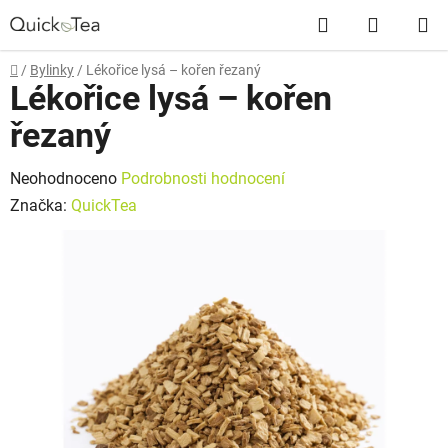
Přejít
Hledat
NÁKUP
na
obsah
KOŠÍK
Domů
/
Bylinky
/
Lékořice lysá – kořen řezaný
Lékořice lysá – kořen
řezaný
Průměrné
Neohodnoceno
Podrobnosti hodnocení
hodnocení
Značka:
QuickTea
produktu
je
0,0
z
5
hvězdiček.