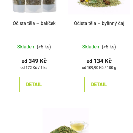
Očista těla – balíček
Očista těla –⁠⁠⁠⁠⁠ bylinný čaj
Průměrné
Skladem
(>5 ks)
Skladem
(>5 ks)
hodnocení
produktu
349 Kč
134 Kč
od
od
je
Měrná
Měrná
od 172 Kč / 1 ks
od 109,90 Kč / 100 g
cena:
cena:
5,0
z
DETAIL
DETAIL
5
hvězdiček.