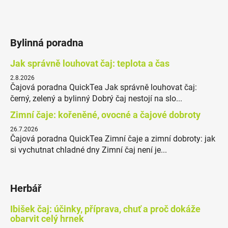
Bylinná poradna
Jak správně louhovat čaj: teplota a čas
2.8.2026
Čajová poradna QuickTea Jak správně louhovat čaj:
černý, zelený a bylinný Dobrý čaj nestojí na slo...
Zimní čaje: kořeněné, ovocné a čajové dobroty
26.7.2026
Čajová poradna QuickTea Zimní čaje a zimní dobroty: jak
si vychutnat chladné dny Zimní čaj není je...
Herbář
Ibišek čaj: účinky, příprava, chuť a proč dokáže
obarvit celý hrnek