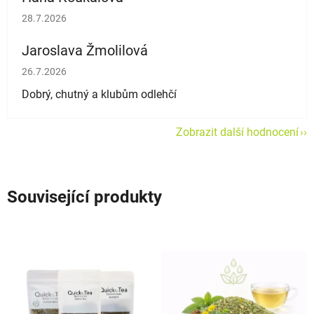
Hodnocení obchodu je 5 z 5 hvězdiček.
28.7.2026
Jaroslava Žmolilová
Hodnocení obchodu je 5 z 5 hvězdiček.
26.7.2026
Dobrý, chutný a klubům odlehčí
Zobrazit další hodnocení
Související produkty