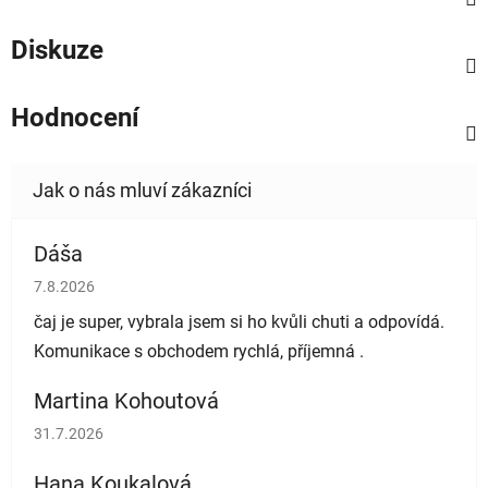
Diskuze
Hodnocení
Dáša
Hodnocení obchodu je 5 z 5 hvězdiček.
7.8.2026
čaj je super, vybrala jsem si ho kvůli chuti a odpovídá.
Komunikace s obchodem rychlá, příjemná .
Martina Kohoutová
Hodnocení obchodu je 5 z 5 hvězdiček.
31.7.2026
Hana Koukalová