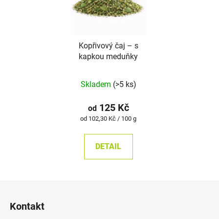
Kopřivový čaj – s
kapkou meduňky
Skladem
(>5 ks)
125 Kč
od
Měrná
od 102,30 Kč / 100 g
cena:
DETAIL
Z
á
Kontakt
p