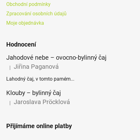
Obchodní podmínky
Zpracování osobních údajů
Moje objednávka
Hodnocení
Jahodové nebe – ovocno-bylinný čaj
Jiřina Paganová
|
Hodnocení produktu je 5 z 5 hvězdiček.
Lahodný čaj, v tomto parném...
Klouby –⁠⁠⁠⁠⁠ bylinný čaj
Jaroslava Pröcklová
|
Hodnocení produktu je 5 z 5 hvězdiček.
Přijímáme online platby