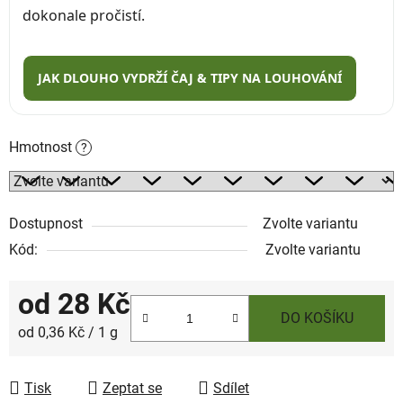
dokonale pročistí.
JAK DLOUHO VYDRŽÍ ČAJ & TIPY NA LOUHOVÁNÍ
Hmotnost
?
Dostupnost
Zvolte variantu
Kód:
Zvolte variantu
od
28 Kč
DO KOŠÍKU
Měrná cena:
od 0,36 Kč / 1 g
Tisk
Zeptat se
Sdílet