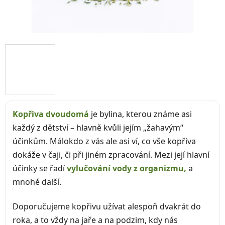
Kopřiva dvoudomá
je bylina, kterou známe asi
každý z dětství – hlavně kvůli jejím „žahavým“
účinkům. Málokdo z vás ale asi ví, co vše kopřiva
dokáže v čaji, či při jiném zpracování. Mezi její hlavní
účinky se řadí
vylučování vody z organizmu,
a
mnohé další.
Doporučujeme kopřivu užívat alespoň dvakrát do
roka, a to vždy na jaře a na podzim, kdy nás