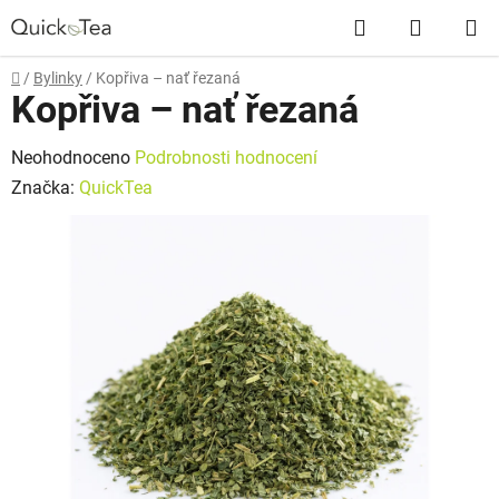
Přejít
Hledat
NÁKUP
na
obsah
KOŠÍK
Domů
/
Bylinky
/
Kopřiva –⁠⁠⁠⁠⁠ nať řezaná
Kopřiva –⁠⁠⁠⁠⁠ nať řezaná
Průměrné
Neohodnoceno
Podrobnosti hodnocení
hodnocení
Značka:
QuickTea
produktu
je
0,0
z
5
hvězdiček.