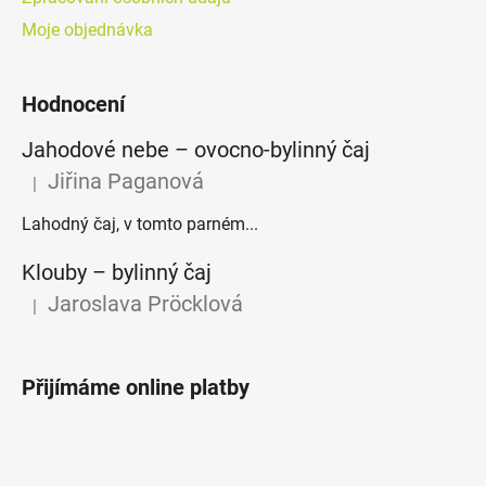
Moje objednávka
Hodnocení
Jahodové nebe – ovocno-bylinný čaj
Jiřina Paganová
|
Hodnocení produktu je 5 z 5 hvězdiček.
Lahodný čaj, v tomto parném...
Klouby –⁠⁠⁠⁠⁠ bylinný čaj
Jaroslava Pröcklová
|
Hodnocení produktu je 5 z 5 hvězdiček.
Přijímáme online platby