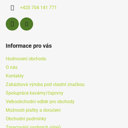
í
+420 704 141 771
Informace pro vás
Hodnocení obchodu
O nás
Kontakty
Zakázková výroba pod vlastní značkou
Spolupráce kavárny/čajovny
Velkoobchodní odběr pro obchody
Možnosti platby a doručení
Obchodní podmínky
Zpracování osobních údajů