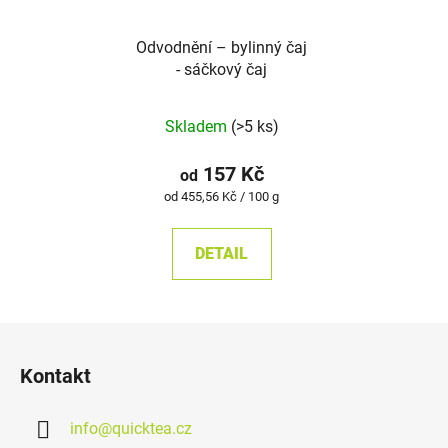
Odvodnění –⁠⁠⁠⁠⁠ bylinný čaj
- sáčkový čaj
Skladem
(>5 ks)
157 Kč
od
Měrná
od 455,56 Kč / 100 g
cena:
DETAIL
Z
á
Kontakt
p
a
info
@
quicktea.cz
t