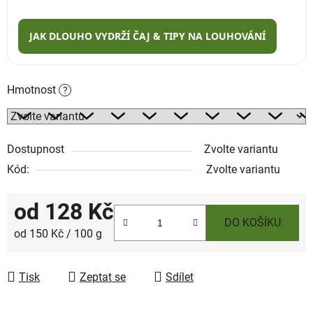
JAK DLOUHO VYDRŽÍ ČAJ & TIPY NA LOUHOVÁNÍ
Hmotnost
?
Dostupnost
Zvolte variantu
Kód:
Zvolte variantu
od
128 Kč
DO KOŠÍKU
Měrná cena:
od 150 Kč / 100 g
Tisk
Zeptat se
Sdílet