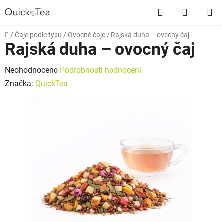
Přejít
Hledat
NÁKUP
na
obsah
KOŠÍK
Domů
/
Čaje podle typu
/
Ovocné čaje
/
Rajská duha – ovocný čaj
Rajská duha – ovocný čaj
Průměrné
Neohodnoceno
Podrobnosti hodnocení
hodnocení
Značka:
QuickTea
produktu
je
0,0
z
5
hvězdiček.