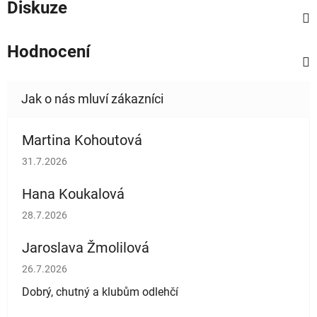
Diskuze
Hodnocení
Martina Kohoutová
Hodnocení obchodu je 5 z 5 hvězdiček.
31.7.2026
Hana Koukalová
Hodnocení obchodu je 5 z 5 hvězdiček.
28.7.2026
Jaroslava Žmolilová
Hodnocení obchodu je 5 z 5 hvězdiček.
26.7.2026
Dobrý, chutný a klubům odlehčí