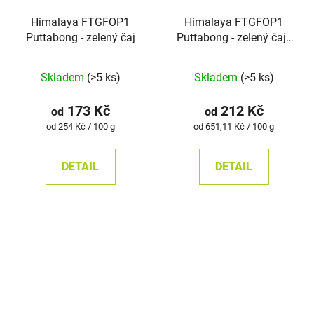
Himalaya FTGFOP1
Himalaya FTGFOP1
Puttabong - zelený čaj
Puttabong - zelený čaj -
sáčkový čaj
Průměrné
Skladem
(>5 ks)
Skladem
(>5 ks)
hodnocení
produktu
173 Kč
212 Kč
od
od
je
Měrná
Měrná
od 254 Kč / 100 g
od 651,11 Kč / 100 g
cena:
cena:
5,0
z
DETAIL
DETAIL
5
hvězdiček.