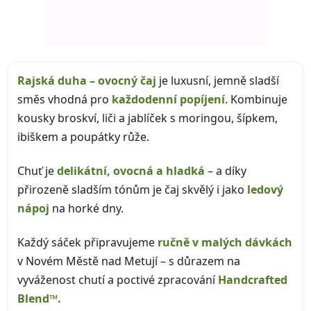
Rajská duha – ovocný čaj
je luxusní, jemně sladší
směs vhodná pro
každodenní popíjení
. Kombinuje
kousky broskví, liči a jablíček s moringou, šípkem,
ibiškem a poupátky růže.
Chuť je
delikátní, ovocná a hladká
– a díky
přirozeně sladším tónům je čaj skvělý i jako
ledový
nápoj
na horké dny.
Každý sáček připravujeme
ručně v malých dávkách
v Novém Městě nad Metují – s důrazem na
vyváženost chutí a poctivé zpracování
Handcrafted
Blend™.