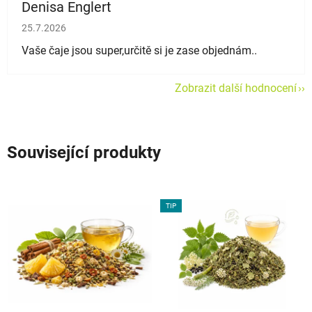
Denisa Englert
Hodnocení obchodu je 5 z 5 hvězdiček.
25.7.2026
Vaše čaje jsou super,určitě si je zase objednám..
Zobrazit další hodnocení
Související produkty
TIP