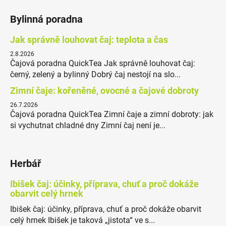
Bylinná poradna
Jak správně louhovat čaj: teplota a čas
2.8.2026
Čajová poradna QuickTea Jak správně louhovat čaj:
černý, zelený a bylinný Dobrý čaj nestojí na slo...
Zimní čaje: kořeněné, ovocné a čajové dobroty
26.7.2026
Čajová poradna QuickTea Zimní čaje a zimní dobroty: jak
si vychutnat chladné dny Zimní čaj není je...
Herbář
Ibišek čaj: účinky, příprava, chuť a proč dokáže
obarvit celý hrnek
Ibišek čaj: účinky, příprava, chuť a proč dokáže obarvit
celý hrnek Ibišek je taková „jistota“ ve s...