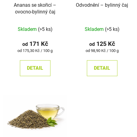
Ananas se skořicí –
Odvodnění –⁠⁠⁠⁠⁠ bylinný čaj
ovocno-bylinný čaj
Průměrné
Průměrné
Skladem
(>5 ks)
Skladem
(>5 ks)
hodnocení
hodnocení
produktu
produktu
171 Kč
125 Kč
od
od
je
je
Měrná
Měrná
od 175,30 Kč / 100 g
od 98,90 Kč / 100 g
cena:
cena:
5,0
5,0
z
z
DETAIL
DETAIL
5
5
hvězdiček.
hvězdiček.