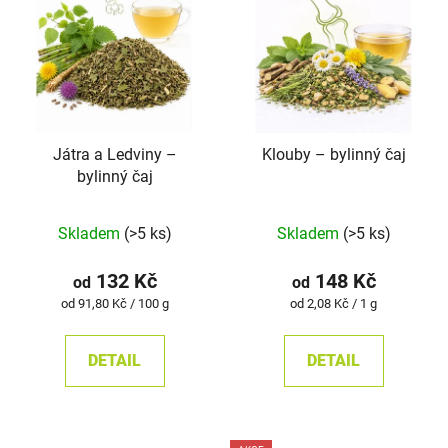
Játra a Ledviny –⁠⁠⁠⁠⁠
Klouby –⁠⁠⁠⁠⁠ bylinný čaj
bylinný čaj
Průměrné
Průměrné
Skladem
(>5 ks)
Skladem
(>5 ks)
hodnocení
hodnocení
produktu
produktu
132 Kč
148 Kč
od
od
je
je
Měrná
Měrná
od 91,80 Kč / 100 g
od 2,08 Kč / 1 g
cena:
cena:
4,9
4,9
z
z
DETAIL
DETAIL
5
5
hvězdiček.
hvězdiček.