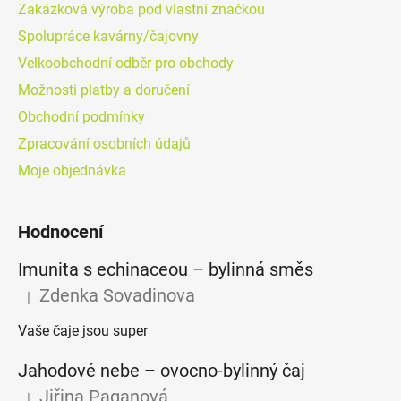
Zakázková výroba pod vlastní značkou
Spolupráce kavárny/čajovny
Velkoobchodní odběr pro obchody
Možnosti platby a doručení
Obchodní podmínky
Zpracování osobních údajů
Moje objednávka
Hodnocení
Imunita s echinaceou – bylinná směs
Zdenka Sovadinova
|
Hodnocení produktu je 5 z 5 hvězdiček.
Vaše čaje jsou super
Jahodové nebe – ovocno-bylinný čaj
Jiřina Paganová
|