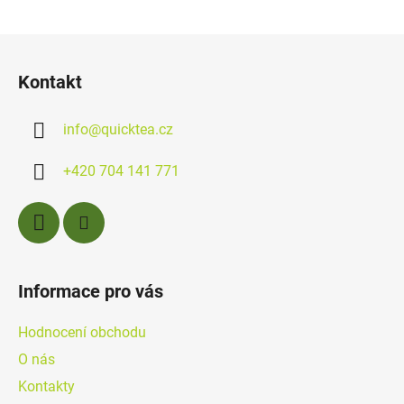
Z
á
Kontakt
p
a
info
@
quicktea.cz
t
í
+420 704 141 771
Informace pro vás
Hodnocení obchodu
O nás
Kontakty