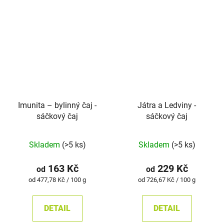
Imunita –⁠⁠⁠⁠⁠ bylinný čaj -
Játra a Ledviny -
sáčkový čaj
sáčkový čaj
Skladem
(>5 ks)
Skladem
(>5 ks)
163 Kč
229 Kč
od
od
Měrná
Měrná
od 477,78 Kč / 100 g
od 726,67 Kč / 100 g
cena:
cena:
DETAIL
DETAIL