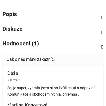
Popis
Diskuze
Hodnocení (1)
Dáša
Hodnocení obchodu je 5 z 5 hvězdiček.
7.8.2026
čaj je super, vybrala jsem si ho kvůli chuti a odpovídá.
Komunikace s obchodem rychlá, příjemná .
Martina Kohoutová