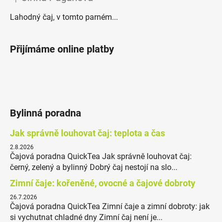
Hodnocení produktu je 5 z 5 hvězdiček.
Lahodný čaj, v tomto parném...
Přijímáme online platby
Bylinná poradna
Jak správně louhovat čaj: teplota a čas
2.8.2026
Čajová poradna QuickTea Jak správně louhovat čaj:
černý, zelený a bylinný Dobrý čaj nestojí na slo...
Zimní čaje: kořeněné, ovocné a čajové dobroty
26.7.2026
Čajová poradna QuickTea Zimní čaje a zimní dobroty: jak
si vychutnat chladné dny Zimní čaj není je...