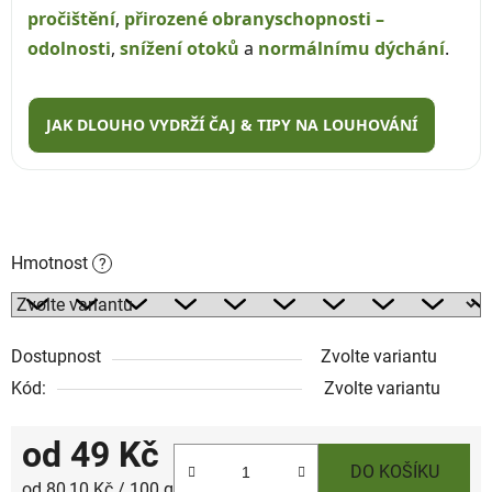
pročištění
,
přirozené obranyschopnosti –
odolnosti
,
snížení otoků
a
normálnímu dýchání
.
JAK DLOUHO VYDRŽÍ ČAJ & TIPY NA LOUHOVÁNÍ
Hmotnost
?
Dostupnost
Zvolte variantu
Kód:
Zvolte variantu
od
49 Kč
DO KOŠÍKU
Měrná cena:
od 80,10 Kč / 100 g