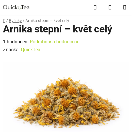
Přejít
Hledat
NÁKUP
na
obsah
KOŠÍK
Domů
/
Bylinky
/
Arnika stepní – květ celý
Arnika stepní – květ celý
Průměrné
1 hodnocení
Podrobnosti hodnocení
hodnocení
Značka:
QuickTea
produktu
je
5,0
z
5
hvězdiček.