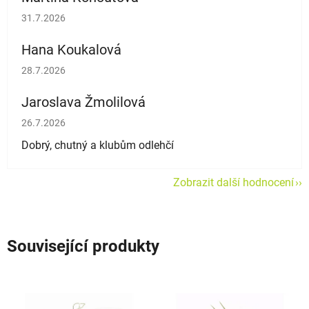
Hodnocení obchodu je 5 z 5 hvězdiček.
31.7.2026
Hana Koukalová
Hodnocení obchodu je 5 z 5 hvězdiček.
28.7.2026
Jaroslava Žmolilová
Hodnocení obchodu je 5 z 5 hvězdiček.
26.7.2026
Dobrý, chutný a klubům odlehčí
Zobrazit další hodnocení
Související produkty