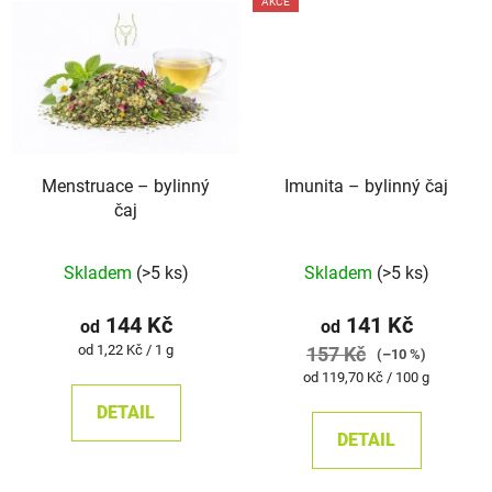
AKCE
Menstruace – bylinný
Imunita –⁠⁠⁠⁠⁠ bylinný čaj
čaj
Průměrné
Skladem
(>5 ks)
Skladem
(>5 ks)
hodnocení
produktu
144 Kč
141 Kč
od
od
je
Měrná
od 1,22 Kč / 1 g
157 Kč
(–10 %)
cena:
5,0
Měrná
od 119,70 Kč / 100 g
cena:
z
DETAIL
5
DETAIL
hvězdiček.