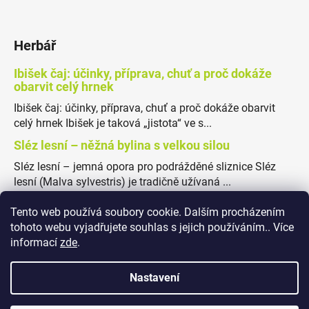
Herbář
Ibišek čaj: účinky, příprava, chuť a proč dokáže
obarvit celý hrnek
Ibišek čaj: účinky, příprava, chuť a proč dokáže obarvit
celý hrnek Ibišek je taková „jistota“ ve s...
Sléz lesní – něžná bylina s velkou silou
Sléz lesní – jemná opora pro podrážděné sliznice Sléz
lesní (Malva sylvestris) je tradičně užívaná ...
Tento web používá soubory cookie. Dalším procházením
tohoto webu vyjadřujete souhlas s jejich používáním.. Více
informací
zde
.
Obchodní podmínky
Podmínky ochrany osobních údajů
Nastavení
✖