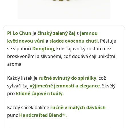
Pi Lo Chun
je
čínský zelený čaj
s
jemnou
květinovou vůní
a
sladce ovocnou chutí
. Pěstuje
se v pohoří
Dongting
, kde čajovníky rostou mezi
broskvoněmi a slivoněmi, což dodává čaji unikátní
aroma.
Každý lístek je
ručně svinutý do spirálky
, což
vytváří čaj
výjimečné jemnosti a elegance
. Skvělý
pro
klidné čajové rituály
.
Každý sáček balíme
ručně v malých dávkách
–
punc
Handcrafted Blend™.