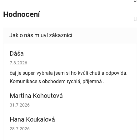
Hodnocení
Dáša
Hodnocení obchodu je 5 z 5 hvězdiček.
7.8.2026
čaj je super, vybrala jsem si ho kvůli chuti a odpovídá.
Komunikace s obchodem rychlá, příjemná .
Martina Kohoutová
Hodnocení obchodu je 5 z 5 hvězdiček.
31.7.2026
Hana Koukalová
Hodnocení obchodu je 5 z 5 hvězdiček.
28.7.2026