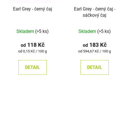
Earl Grey - černý čaj
Earl Grey - černý čaj -
sáčkový čaj
Průměrné
Skladem
(>5 ks)
Skladem
(>5 ks)
hodnocení
produktu
118 Kč
183 Kč
od
od
je
Měrná
Měrná
od 0,15 Kč / 100 g
od 594,67 Kč / 100 g
cena:
cena:
5,0
z
DETAIL
DETAIL
5
hvězdiček.