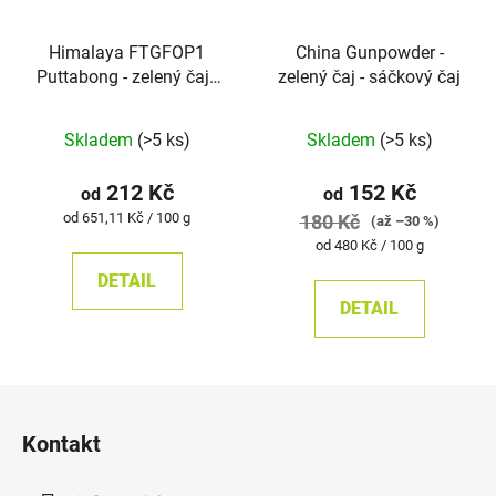
Himalaya FTGFOP1
China Gunpowder -
Puttabong - zelený čaj -
zelený čaj - sáčkový čaj
sáčkový čaj
Skladem
(>5 ks)
Skladem
(>5 ks)
212 Kč
152 Kč
od
od
Měrná
od 651,11 Kč / 100 g
180 Kč
(až –30 %)
cena:
Měrná
od 480 Kč / 100 g
cena:
DETAIL
DETAIL
Z
á
Kontakt
p
a