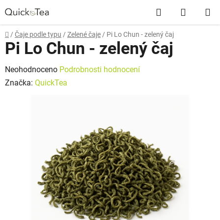
Přejít
Hledat
NÁKUP
na
obsah
KOŠÍK
Domů
/
Čaje podle typu
/
Zelené čaje
/
Pi Lo Chun - zelený čaj
Pi Lo Chun - zelený čaj
Průměrné
Neohodnoceno
Podrobnosti hodnocení
hodnocení
Značka:
QuickTea
produktu
je
0,0
z
5
hvězdiček.