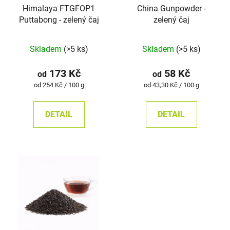
Himalaya FTGFOP1
China Gunpowder -
Puttabong - zelený čaj
zelený čaj
Průměrné
Průměrné
Skladem
(>5 ks)
Skladem
(>5 ks)
hodnocení
hodnocení
produktu
produktu
173 Kč
58 Kč
od
od
je
je
Měrná
Měrná
od 254 Kč / 100 g
od 43,30 Kč / 100 g
cena:
cena:
5,0
5,0
z
z
DETAIL
DETAIL
5
5
hvězdiček.
hvězdiček.