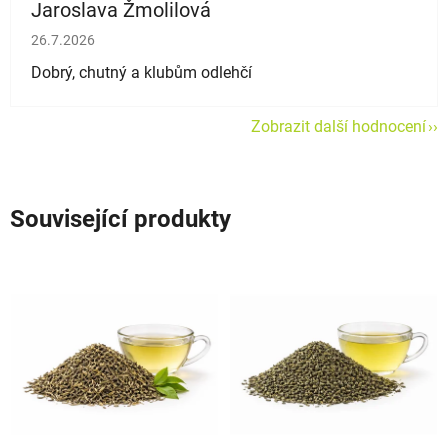
Jaroslava Žmolilová
Hodnocení obchodu je 5 z 5 hvězdiček.
26.7.2026
Dobrý, chutný a klubům odlehčí
Zobrazit další hodnocení
Související produkty