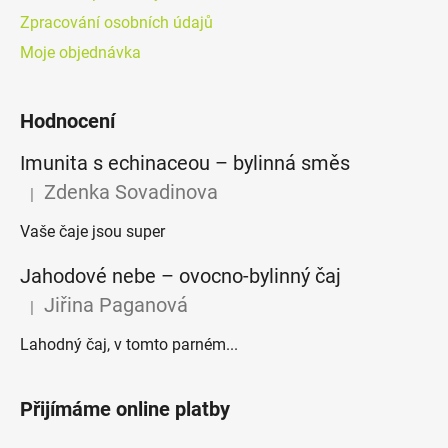
Zpracování osobních údajů
Moje objednávka
Hodnocení
Imunita s echinaceou – bylinná směs
Zdenka Sovadinova
|
Hodnocení produktu je 5 z 5 hvězdiček.
Vaše čaje jsou super
Jahodové nebe – ovocno-bylinný čaj
Jiřina Paganová
|
Hodnocení produktu je 5 z 5 hvězdiček.
Lahodný čaj, v tomto parném...
Přijímáme online platby