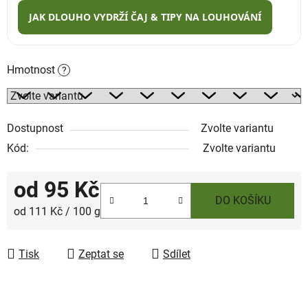
JAK DLOUHO VYDRŽÍ ČAJ & TIPY NA LOUHOVÁNÍ
Hmotnost
?
Dostupnost
Zvolte variantu
Kód:
Zvolte variantu
od
95 Kč
DO KOŠÍKU
Měrná cena:
od 111 Kč / 100 g
Tisk
Zeptat se
Sdílet