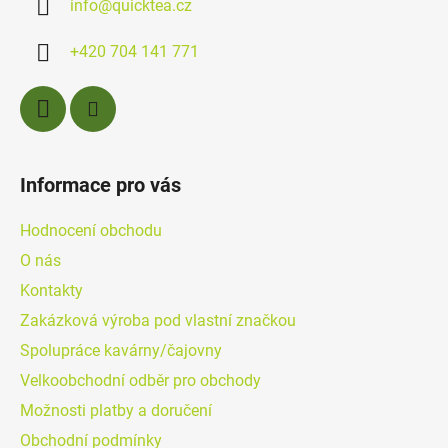
info
@
quicktea.cz
t
í
+420 704 141 771
Informace pro vás
Hodnocení obchodu
O nás
Kontakty
Zakázková výroba pod vlastní značkou
Spolupráce kavárny/čajovny
Velkoobchodní odběr pro obchody
Možnosti platby a doručení
Obchodní podmínky