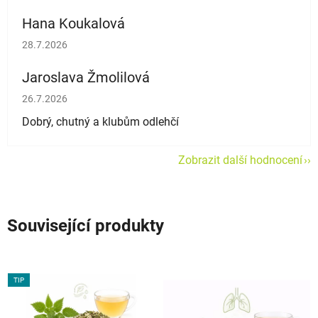
Hana Koukalová
Hodnocení obchodu je 5 z 5 hvězdiček.
28.7.2026
Jaroslava Žmolilová
Hodnocení obchodu je 5 z 5 hvězdiček.
26.7.2026
Dobrý, chutný a klubům odlehčí
Zobrazit další hodnocení
Související produkty
TIP