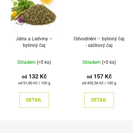
Játra a Ledviny –⁠⁠⁠⁠⁠
Odvodnění –⁠⁠⁠⁠⁠ bylinný čaj
bylinný čaj
- sáčkový čaj
Průměrné
Skladem
(>5 ks)
Skladem
(>5 ks)
hodnocení
produktu
132 Kč
157 Kč
od
od
je
Měrná
Měrná
od 91,80 Kč / 100 g
od 455,56 Kč / 100 g
cena:
cena:
4,9
z
DETAIL
DETAIL
5
hvězdiček.
Z
á