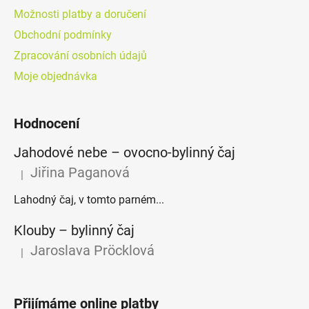
Možnosti platby a doručení
Obchodní podmínky
Zpracování osobních údajů
Moje objednávka
Hodnocení
Jahodové nebe – ovocno-bylinný čaj
Jiřina Paganová
|
Hodnocení produktu je 5 z 5 hvězdiček.
Lahodný čaj, v tomto parném...
Klouby –⁠⁠⁠⁠⁠ bylinný čaj
Jaroslava Pröcklová
|
Hodnocení produktu je 5 z 5 hvězdiček.
Přijímáme online platby