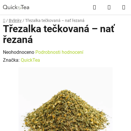
Přejít
Hledat
NÁKUP
na
obsah
KOŠÍK
Domů
/
Bylinky
/
Třezalka tečkovaná – nať řezaná
Třezalka tečkovaná – nať
řezaná
Průměrné
Neohodnoceno
Podrobnosti hodnocení
hodnocení
Značka:
QuickTea
produktu
je
0,0
z
5
hvězdiček.