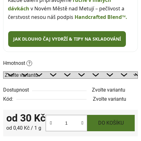
dávkách
v Novém Městě nad Metují – pečlivost a
čerstvost nesou náš podpis
Handcrafted Blend™.
JAK DLOUHO ČAJ VYDRŽÍ & TIPY NA SKLADOVÁNÍ
Hmotnost
?
Dostupnost
Zvolte variantu
Kód:
Zvolte variantu
od
30 Kč
DO KOŠÍKU
Měrná cena:
od 0,40 Kč / 1 g