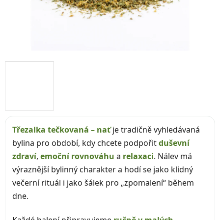
Třezalka tečkovaná – nať
je tradičně vyhledávaná
bylina pro období, kdy chcete podpořit
duševní
zdraví
,
emoční rovnováhu
a
relaxaci
. Nálev má
výraznější bylinný charakter a hodí se jako klidný
večerní rituál i jako šálek pro „zpomalení“ během
dne.
Každé balení připravujeme
ručně v malých