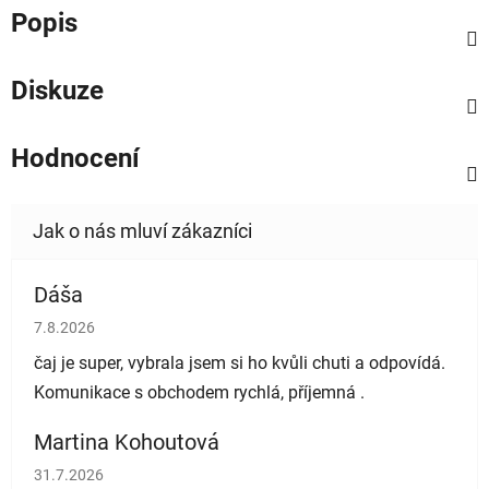
Popis
Diskuze
Hodnocení
Dáša
Hodnocení obchodu je 5 z 5 hvězdiček.
7.8.2026
čaj je super, vybrala jsem si ho kvůli chuti a odpovídá.
Komunikace s obchodem rychlá, příjemná .
Martina Kohoutová
Hodnocení obchodu je 5 z 5 hvězdiček.
31.7.2026