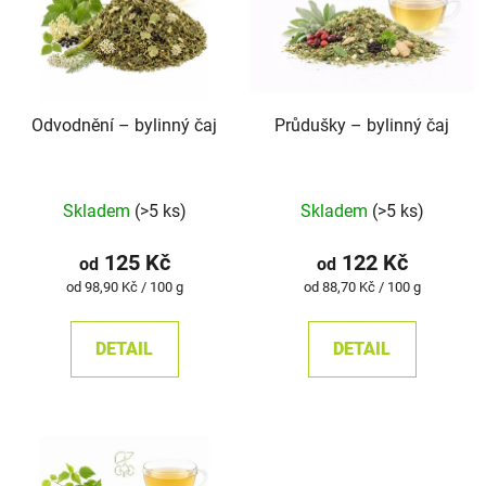
Odvodnění –⁠⁠⁠⁠⁠ bylinný čaj
Průdušky –⁠⁠⁠⁠⁠ bylinný čaj
Průměrné
Průměrné
Skladem
(>5 ks)
Skladem
(>5 ks)
hodnocení
hodnocení
produktu
produktu
125 Kč
122 Kč
od
od
je
je
Měrná
Měrná
od 98,90 Kč / 100 g
od 88,70 Kč / 100 g
cena:
cena:
5,0
5,0
z
z
DETAIL
DETAIL
5
5
hvězdiček.
hvězdiček.