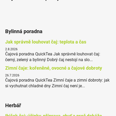
Bylinná poradna
Jak správně louhovat čaj: teplota a čas
2.8.2026
Čajová poradna QuickTea Jak správně louhovat čaj:
černý, zelený a bylinný Dobrý čaj nestojí na slo...
Zimní čaje: kořeněné, ovocné a čajové dobroty
26.7.2026
Čajová poradna QuickTea Zimní čaje a zimní dobroty: jak
si vychutnat chladné dny Zimní čaj není je...
Herbář
Ibišek čaj: účinky, příprava, chuť a proč dokáže