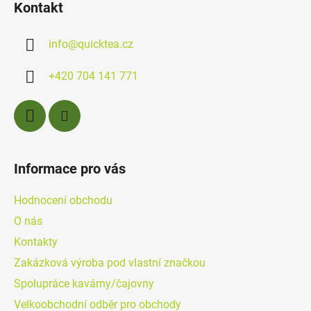
Kontakt
p
a
info
@
quicktea.cz
t
í
+420 704 141 771
Informace pro vás
Hodnocení obchodu
O nás
Kontakty
Zakázková výroba pod vlastní značkou
Spolupráce kavárny/čajovny
Velkoobchodní odběr pro obchody