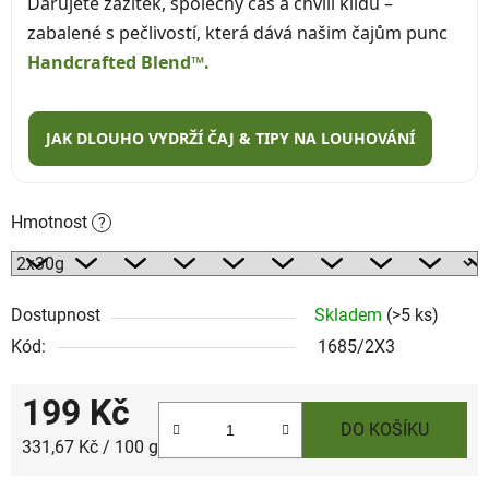
Darujete zážitek, společný čas a chvíli klidu –
zabalené s pečlivostí, která dává našim čajům punc
Handcrafted Blend™.
JAK DLOUHO VYDRŽÍ ČAJ & TIPY NA LOUHOVÁNÍ
Hmotnost
?
Dostupnost
Skladem
(>5 ks)
Kód:
1685/2X3
199 Kč
DO KOŠÍKU
Měrná cena:
331,67 Kč / 100 g