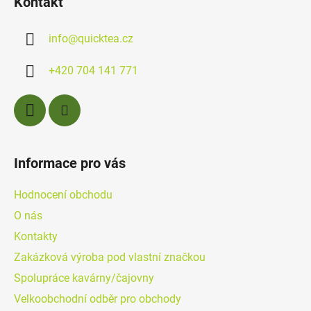
Kontakt
p
a
info
@
quicktea.cz
t
í
+420 704 141 771
Informace pro vás
Hodnocení obchodu
O nás
Kontakty
Zakázková výroba pod vlastní značkou
Spolupráce kavárny/čajovny
Velkoobchodní odběr pro obchody