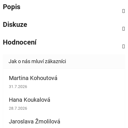
Popis
Diskuze
Hodnocení
Martina Kohoutová
Hodnocení obchodu je 5 z 5 hvězdiček.
31.7.2026
Hana Koukalová
Hodnocení obchodu je 5 z 5 hvězdiček.
28.7.2026
Jaroslava Žmolilová