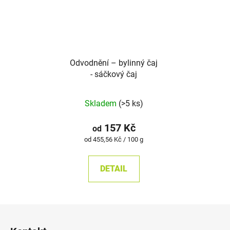
Odvodnění –⁠⁠⁠⁠⁠ bylinný čaj
- sáčkový čaj
Skladem
(>5 ks)
157 Kč
od
Měrná
od 455,56 Kč / 100 g
cena:
DETAIL
Z
á