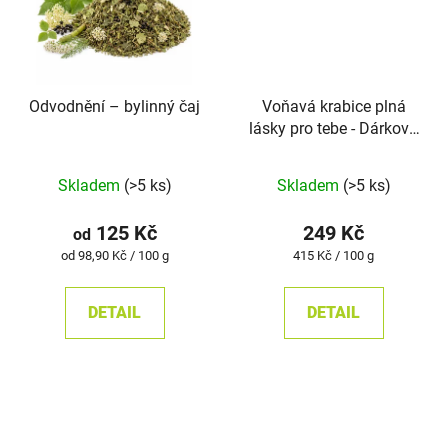
Odvodnění –⁠⁠⁠⁠⁠ bylinný čaj
Voňavá krabice plná
lásky pro tebe - Dárková
kazeta dvou bylinných
Průměrné
čajů
Skladem
(>5 ks)
Skladem
(>5 ks)
hodnocení
produktu
125 Kč
249 Kč
od
je
Měrná
Měrná
od 98,90 Kč / 100 g
415 Kč / 100 g
cena:
cena:
5,0
z
DETAIL
DETAIL
5
hvězdiček.