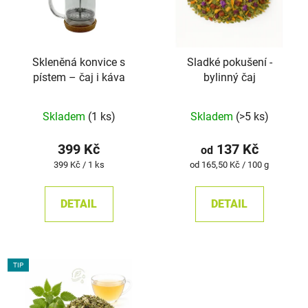
Skleněná konvice s
Sladké pokušení -
pístem – čaj i káva
bylinný čaj
Průměrné
Skladem
(1 ks)
Skladem
(>5 ks)
hodnocení
produktu
399 Kč
137 Kč
od
je
Měrná
Měrná
399 Kč / 1 ks
od 165,50 Kč / 100 g
cena:
cena:
5,0
z
DETAIL
DETAIL
5
hvězdiček.
TIP