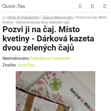
Přejít
Hledat
NÁKUP
na
obsah
KOŠÍK
Domů
/
Dárky & příslušenství
/
Čajové dárkové sety
/
Pozvi ji na čaj. Místo
kvetiny - Dárková kazeta dvou zelených čajů
Pozvi ji na čaj. Místo
kvetiny - Dárková kazeta
dvou zelených čajů
Průměrné
Neohodnoceno
Podrobnosti hodnocení
hodnocení
Značka:
QuickTea
produktu
je
0,0
z
5
hvězdiček.