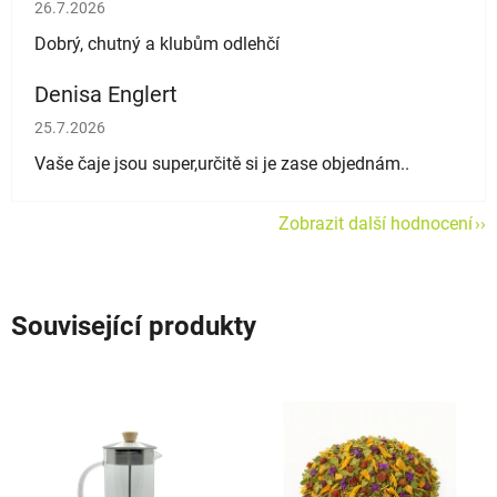
Hodnocení obchodu je 5 z 5 hvězdiček.
26.7.2026
Dobrý, chutný a klubům odlehčí
Denisa Englert
Hodnocení obchodu je 5 z 5 hvězdiček.
25.7.2026
Vaše čaje jsou super,určitě si je zase objednám..
Zobrazit další hodnocení
Související produkty