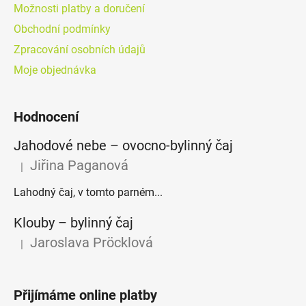
Možnosti platby a doručení
Obchodní podmínky
Zpracování osobních údajů
Moje objednávka
Hodnocení
Jahodové nebe – ovocno-bylinný čaj
Jiřina Paganová
|
Hodnocení produktu je 5 z 5 hvězdiček.
Lahodný čaj, v tomto parném...
Klouby –⁠⁠⁠⁠⁠ bylinný čaj
Jaroslava Pröcklová
|
Hodnocení produktu je 5 z 5 hvězdiček.
Přijímáme online platby