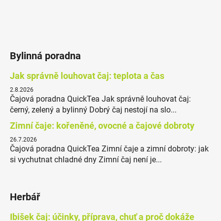
Bylinná poradna
Jak správně louhovat čaj: teplota a čas
2.8.2026
Čajová poradna QuickTea Jak správně louhovat čaj:
černý, zelený a bylinný Dobrý čaj nestojí na slo...
Zimní čaje: kořeněné, ovocné a čajové dobroty
26.7.2026
Čajová poradna QuickTea Zimní čaje a zimní dobroty: jak
si vychutnat chladné dny Zimní čaj není je...
Herbář
Ibišek čaj: účinky, příprava, chuť a proč dokáže