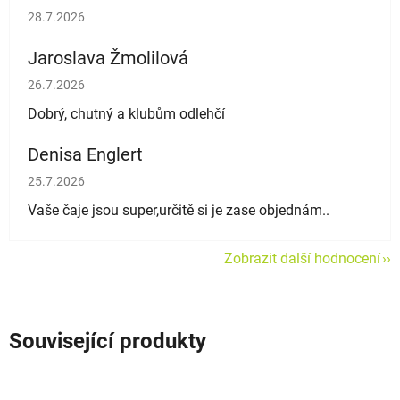
Hodnocení obchodu je 5 z 5 hvězdiček.
28.7.2026
Jaroslava Žmolilová
Hodnocení obchodu je 5 z 5 hvězdiček.
26.7.2026
Dobrý, chutný a klubům odlehčí
Denisa Englert
Hodnocení obchodu je 5 z 5 hvězdiček.
25.7.2026
Vaše čaje jsou super,určitě si je zase objednám..
Zobrazit další hodnocení
Související produkty