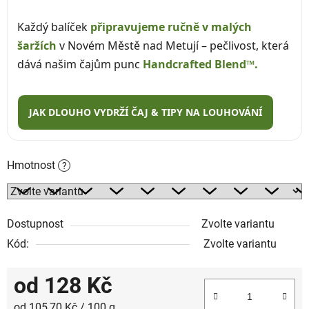
Každý balíček
připravujeme ručně v malých
šaržích
v Novém Městě nad Metují – pečlivost, která
dává našim čajům punc
Handcrafted Blend™.
JAK DLOUHO VYDRŽÍ ČAJ & TIPY NA LOUHOVÁNÍ
Hmotnost
?
Dostupnost
Zvolte variantu
Kód:
Zvolte variantu
od
128 Kč
Měrná cena:
od 105,70 Kč / 100 g