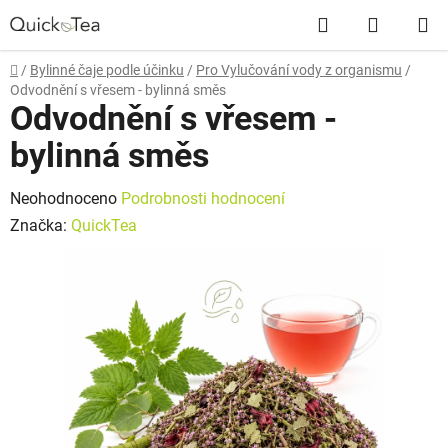
Přejít
Hledat
NÁKUP
na
obsah
KOŠÍK
Domů
/
Bylinné čaje podle účinku
/
Pro Vylučování vody z organismu
/
Odvodnění s vřesem - bylinná směs
Odvodnění s vřesem -
bylinná směs
Průměrné
Neohodnoceno
Podrobnosti hodnocení
hodnocení
Značka:
QuickTea
produktu
je
0,0
z
5
hvězdiček.