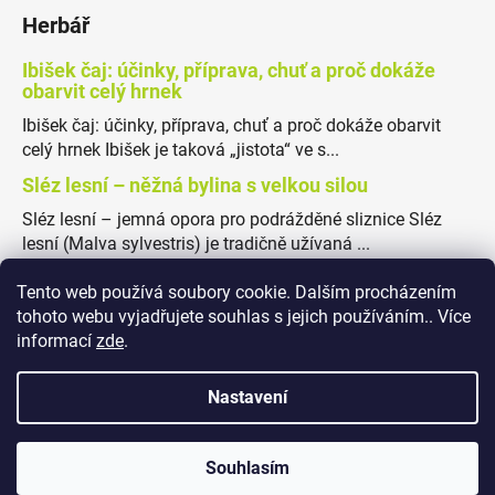
Herbář
Ibišek čaj: účinky, příprava, chuť a proč dokáže
obarvit celý hrnek
Ibišek čaj: účinky, příprava, chuť a proč dokáže obarvit
celý hrnek Ibišek je taková „jistota“ ve s...
Sléz lesní – něžná bylina s velkou silou
Sléz lesní – jemná opora pro podrážděné sliznice Sléz
lesní (Malva sylvestris) je tradičně užívaná ...
Tento web používá soubory cookie. Dalším procházením
tohoto webu vyjadřujete souhlas s jejich používáním.. Více
informací
zde
.
Obchodní podmínky
Podmínky ochrany osobních údajů
Nastavení
✖
Souhlasím
Vytvořil Shoptet