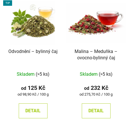
TIP
Odvodnění –⁠⁠⁠⁠⁠ bylinný čaj
Malina – Meduňka –
ovocno-bylinný čaj
Průměrné
Průměrné
Skladem
(>5 ks)
Skladem
(>5 ks)
hodnocení
hodnocení
produktu
produktu
125 Kč
232 Kč
od
od
je
je
Měrná
Měrná
od 98,90 Kč / 100 g
od 275,70 Kč / 100 g
cena:
cena:
5,0
5,0
z
z
DETAIL
DETAIL
5
5
hvězdiček.
hvězdiček.