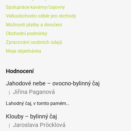
Spolupráce kavárny/čajovny
Velkoobchodní odběr pro obchody
Možnosti platby a doručení
Obchodní podmínky
Zpracování osobních údajů
Moje objednávka
Hodnocení
Jahodové nebe – ovocno-bylinný čaj
Jiřina Paganová
|
Hodnocení produktu je 5 z 5 hvězdiček.
Lahodný čaj, v tomto parném...
Klouby –⁠⁠⁠⁠⁠ bylinný čaj
Jaroslava Pröcklová
|
Hodnocení produktu je 5 z 5 hvězdiček.