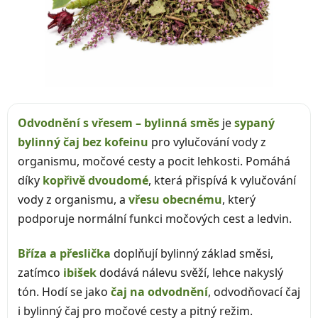
Odvodnění s vřesem – bylinná směs
je
sypaný
bylinný čaj bez kofeinu
pro vylučování vody z
organismu, močové cesty a pocit lehkosti. Pomáhá
díky
kopřivě dvoudomé
, která přispívá k vylučování
vody z organismu, a
vřesu obecnému
, který
podporuje normální funkci močových cest a ledvin.
Bříza a přeslička
doplňují bylinný základ směsi,
zatímco
ibišek
dodává nálevu svěží, lehce nakyslý
tón. Hodí se jako
čaj na odvodnění
, odvodňovací čaj
i bylinný čaj pro močové cesty a pitný režim.