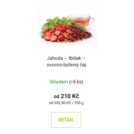
Jahoda – Ibišek –
ovocno-bylinný čaj
Průměrné
Skladem
(>5 ks)
hodnocení
produktu
210 Kč
od
je
Měrná
od 352,50 Kč / 100 g
cena:
5,0
z
DETAIL
5
hvězdiček.