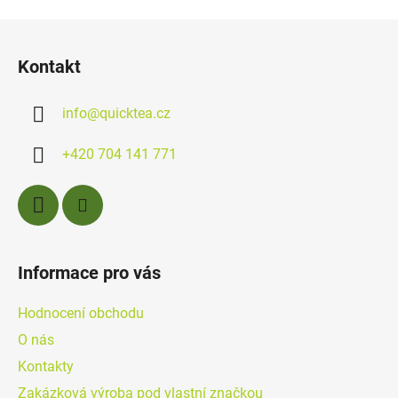
Z
á
Kontakt
p
a
info
@
quicktea.cz
t
í
+420 704 141 771
Informace pro vás
Hodnocení obchodu
O nás
Kontakty
Zakázková výroba pod vlastní značkou