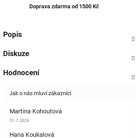
Doprava zdarma od 1500 Kč
Popis
Diskuze
Hodnocení
Martina Kohoutová
Hodnocení obchodu je 5 z 5 hvězdiček.
31.7.2026
Hana Koukalová