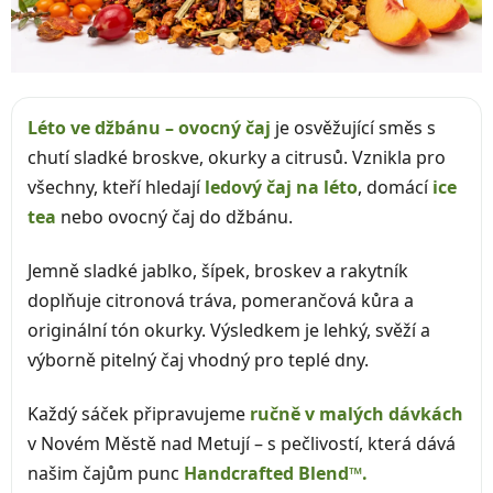
Léto ve džbánu – ovocný čaj
je osvěžující směs s
chutí sladké broskve, okurky a citrusů. Vznikla pro
všechny, kteří hledají
ledový čaj na léto
, domácí
ice
tea
nebo ovocný čaj do džbánu.
Jemně sladké jablko, šípek, broskev a rakytník
doplňuje citronová tráva, pomerančová kůra a
originální tón okurky. Výsledkem je lehký, svěží a
výborně pitelný čaj vhodný pro teplé dny.
Každý sáček připravujeme
ručně v malých dávkách
v Novém Městě nad Metují – s pečlivostí, která dává
našim čajům punc
Handcrafted Blend™.