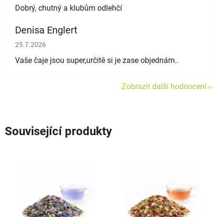
Dobrý, chutný a klubům odlehčí
Denisa Englert
Hodnocení obchodu je 5 z 5 hvězdiček.
25.7.2026
Vaše čaje jsou super,určitě si je zase objednám..
Zobrazit další hodnocení
Související produkty