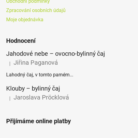
Obchodní podmínky
Zpracování osobních údajů
Moje objednávka
Hodnocení
Jahodové nebe – ovocno-bylinný čaj
Jiřina Paganová
|
Hodnocení produktu je 5 z 5 hvězdiček.
Lahodný čaj, v tomto parném...
Klouby –⁠⁠⁠⁠⁠ bylinný čaj
Jaroslava Pröcklová
|
Hodnocení produktu je 5 z 5 hvězdiček.
Přijímáme online platby