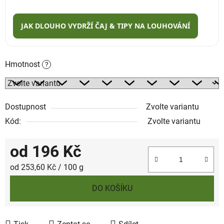
JAK DLOUHO VYDRŽÍ ČAJ & TIPY NA LOUHOVÁNÍ
Hmotnost
?
Dostupnost
Zvolte variantu
Kód:
Zvolte variantu
od
196 Kč
Měrná cena:
od 253,60 Kč / 100 g
DO KOŠÍKU