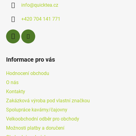
a
info
@
quicktea.cz
t
í
+420 704 141 771
Informace pro vás
Hodnocení obchodu
O nás
Kontakty
Zakázková výroba pod vlastní značkou
Spolupráce kavárny/čajovny
Velkoobchodní odběr pro obchody
Možnosti platby a doručení