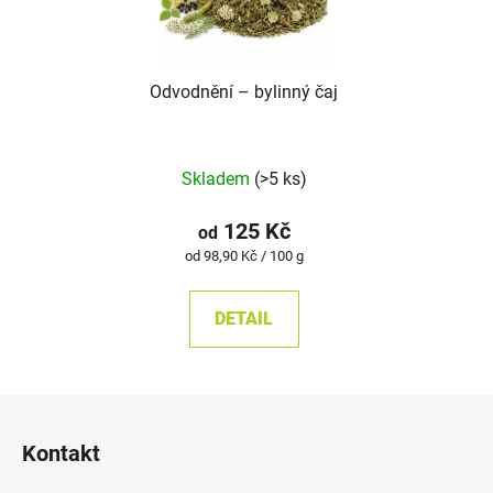
Odvodnění –⁠⁠⁠⁠⁠ bylinný čaj
Průměrné
Skladem
(>5 ks)
hodnocení
produktu
125 Kč
od
je
Měrná
od 98,90 Kč / 100 g
cena:
5,0
z
DETAIL
5
hvězdiček.
Z
á
Kontakt
p