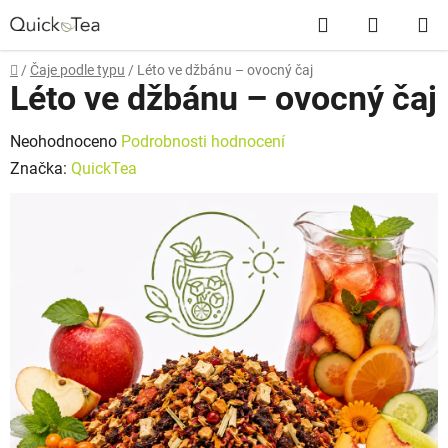
Přejít
Hledat
NÁKUP
na
obsah
KOŠÍK
Domů
/
Čaje podle typu
/
Léto ve džbánu – ovocný čaj
Léto ve džbánu – ovocný čaj
Průměrné
Neohodnoceno
Podrobnosti hodnocení
hodnocení
Značka:
QuickTea
produktu
je
0,0
z
5
hvězdiček.