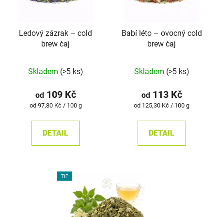
Ledový zázrak – cold
Babí léto – ovocný cold
brew čaj
brew čaj
Průměrné
Průměrné
Skladem
(>5 ks)
Skladem
(>5 ks)
hodnocení
hodnocení
produktu
produktu
109 Kč
113 Kč
od
od
je
je
Měrná
Měrná
od 97,80 Kč / 100 g
od 125,30 Kč / 100 g
cena:
cena:
5,0
5,0
z
z
DETAIL
DETAIL
5
5
hvězdiček.
hvězdiček.
TIP