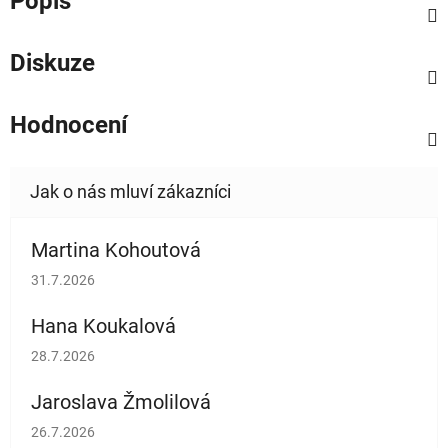
Popis
Diskuze
Hodnocení
Martina Kohoutová
Hodnocení obchodu je 5 z 5 hvězdiček.
31.7.2026
Hana Koukalová
Hodnocení obchodu je 5 z 5 hvězdiček.
28.7.2026
Jaroslava Žmolilová
Hodnocení obchodu je 5 z 5 hvězdiček.
26.7.2026