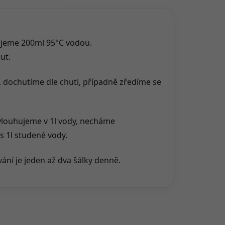
alijeme 200ml 95°C vodou.
ut.
 dochutíme dle chuti, případně zředíme se
ylouhujeme v 1l vody, necháme
s 1l studené vody.
ní je jeden až dva šálky denně.