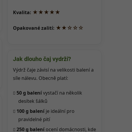
★★★★★
Kvalita:
★★☆☆☆
Opakované zalití:
Jak dlouho čaj vydrží?
Výdrž čaje závisí na velikosti balení a
síle nálevu. Obecně platí:
50 g balení
vystačí na několik
desítek šálků
100 g balení
je ideální pro
pravidelné pití
250 g balení
ocení domácnosti, kde