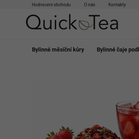
Přejít
Hodnocení obchodu
O nás
Kontakty
na
obsah
Bylinné měsíční kůry
Bylinné čaje pod