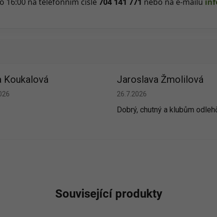
o 16:00 na telefonním čísle
704 141 771
nebo na e-mailu
in
 Koukalová
Jaroslava Žmolilová
cení obchodu je 5 z 5 hvězdiček.
Hodnocení obchodu je 5 z 5 h
026
26.7.2026
Dobrý, chutný a klubům odleh
Související produkty