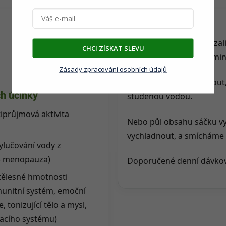
Příprava
1-2 čajové lžičky směsi z
CHCI ZÍSKAT SLEVU
Doba louhování je 5-7 min
Zásady zpracování osobních údajů
Čaj necháme vychladnout,
ch účinky
studenou vodou.
tiprůjmová aktivita
Nebo půl obsahu sáčku v
vychladnout, a smícháme 
Vylučování vody z
t- menopauza)
Doporučené denní dávková
 tělesné hmotnosti
munitní systém, emoční
, tonizující tělo a mysl,
hacího systému)