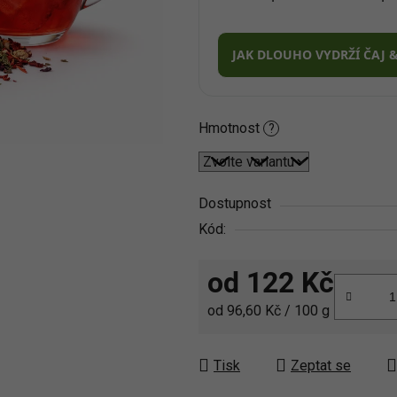
5
hvězdiček.
JAK DLOUHO VYDRŽÍ ČAJ 
Hmotnost
?
Dostupnost
Kód:
od
122 Kč
Měrná cena:
od 96,60 Kč / 100 g
Tisk
Zeptat se