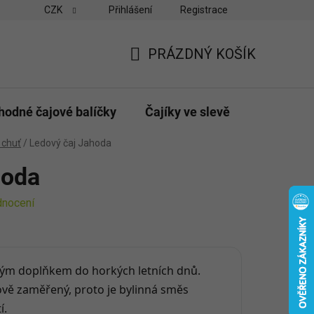
CZK
Přihlášení
Registrace
vny
Velkoobchodní odběr pro obchody
Možnosti platby a do
PRÁZDNÝ KOŠÍK
NÁKUPNÍ
KOŠÍK
hodné čajové balíčky
Čajíky ve slevě
Dárky & p
 chuť
/
Ledový čaj Jahoda
hoda
dnocení
lým doplňkem do horkých letních dnů.
ťově zaměřený, proto je bylinná směs
í.