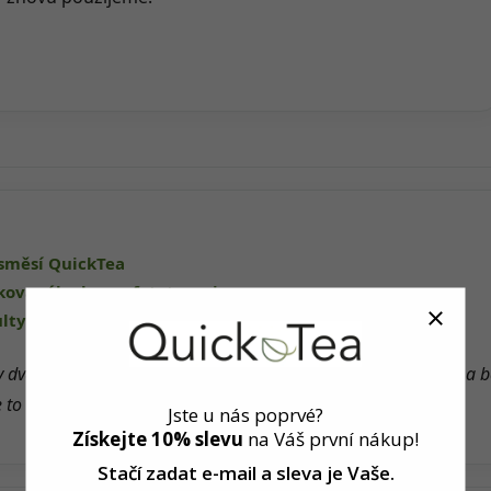
směsí QuickTea
ikovaného kurzu fytoterapie
lty Univerzity Karlovy
 dva – Adéla a Štěpán. Všechny bylinné směsi sami mícháme a b
e to naše radost a srdcová záležitost.
Jste u nás poprvé?
Získejte 10% slevu
na Váš první nákup!
Stačí zadat e-mail a sleva
je Vaše.