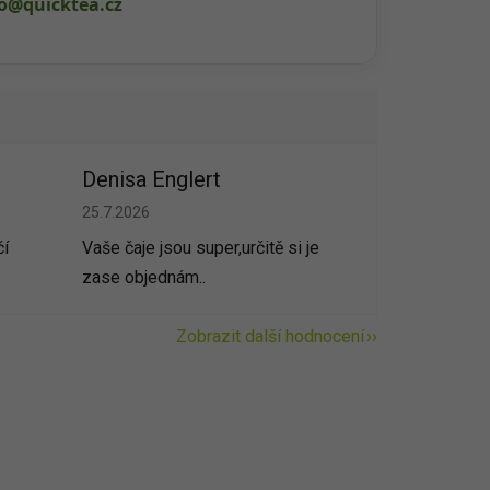
fo@quicktea.cz
Denisa Englert
vězdiček.
Hodnocení obchodu je 5 z 5 hvězdiček.
25.7.2026
čí
Vaše čaje jsou super,určitě si je
zase objednám..
Zobrazit další hodnocení