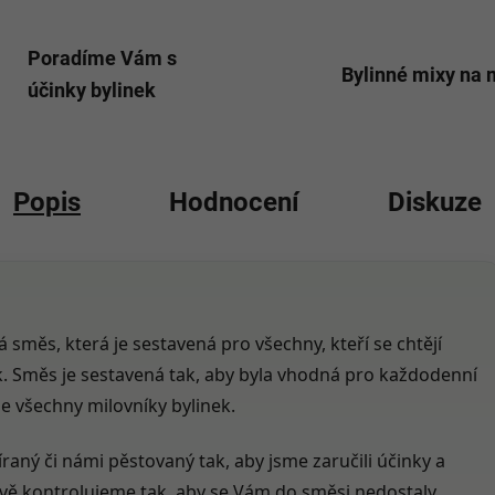
Poradíme Vám s
Bylinné mixy na 
účinky bylinek
Popis
Hodnocení
Diskuze
 směs, která je sestavená pro všechny, kteří se chtějí
 tak. Směs je sestavená tak, aby byla vhodná pro každodenní
ne všechny milovníky bylinek.
raný či námi pěstovaný tak, aby jsme zaručili účinky a
člivě kontrolujeme tak, aby se Vám do směsi nedostaly