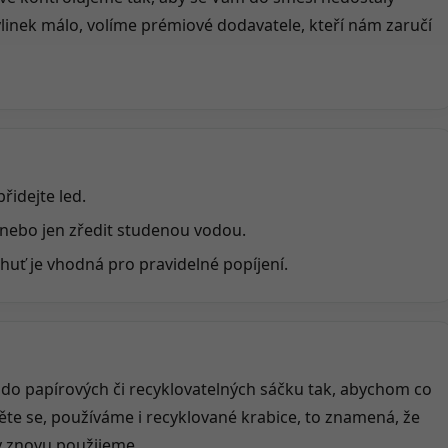
linek málo, volíme prémiové dodavatele, kteří nám zaručí
řidejte led.
 nebo jen zředit studenou vodou.
huť je vhodná pro pravidelné popíjení.
o papírových či recyklovatelných sáčku tak, abychom co
něte se, používáme i recyklované krabice, to znamená, že
y znovu použijeme.