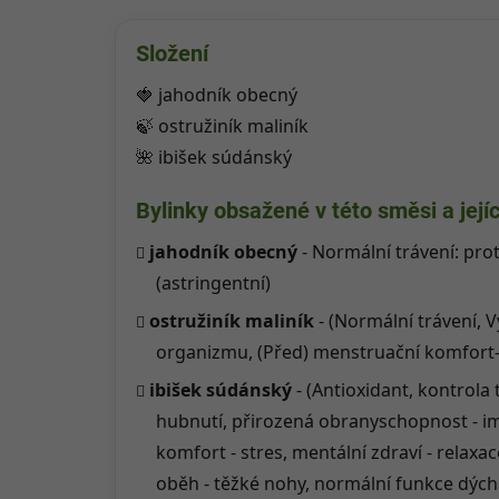
Složení
🍓 jahodník obecný
🍃 ostružiník maliník
🌺 ibišek súdánský
Bylinky obsažené v této směsi a její
jahodník obecný
- Normální trávení: pro
(astringentní)
ostružiník maliník
- (Normální trávení, 
organizmu, (Před) menstruační komfor
ibišek súdánský
- (Antioxidant, kontrola
hubnutí, přirozená obranyschopnost - i
komfort - stres, mentální zdraví - relaxace
oběh - těžké nohy, normální funkce dýc