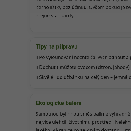
černé lístky bez účinku. Ovšem pokud je by
stejné standardy.
Tipy na přípravu
Po vylouhování nechte čaj vychladnout a p
Dochutit můžete ovocem (citron, jahody)
Skvělé i do džbánku na celý den – jemná c
Ekologické balení
Samotnou bylinnou směs balíme výhradně d
nejvíce ulehčili životnímu prostředí. Nelek
jakékoliv krabice co se k nám dostanou, m