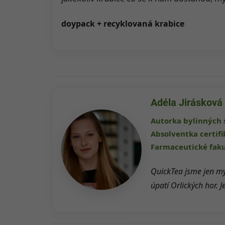
doypack + recyklovaná krabice
Adéla Jirásková
Autorka bylinných 
Absolventka certif
Farmaceutické faku
QuickTea jsme jen my
úpatí Orlických hor. J