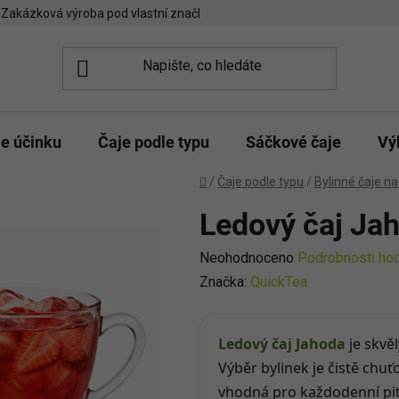
Zakázková výroba pod vlastní značkou
Spolupráce kavárny/čajo
le účinku
Čaje podle typu
Sáčkové čaje
Vý
Domů
/
Čaje podle typu
/
Bylinné čaje na
Ledový čaj Ja
Průměrné
Neohodnoceno
Podrobnosti ho
hodnocení
Značka:
QuickTea
produktu
je
Ledový čaj Jahoda
je skvě
0,0
Výběr bylinek je čistě chu
z
vhodná pro každodenní pit