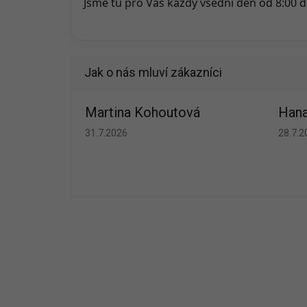
Jsme tu pro Vás každý všední den od 8:00 d
Martina Kohoutová
Hana
Hodnocení obchodu je 5 z 5 hvězdiček.
Hodno
31.7.2026
28.7.2