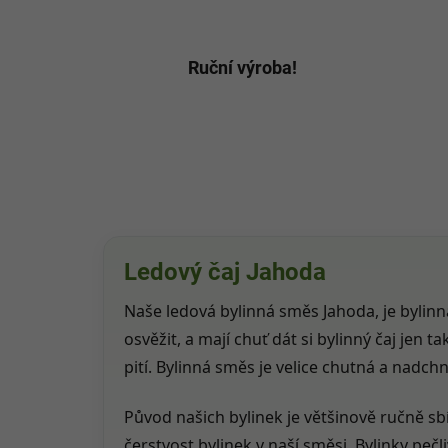
Ruční výroba!
Ledový čaj Jahoda
Naše ledová bylinná směs Jahoda, je bylinná
osvěžit, a mají chuť dát si bylinný čaj jen
pití. Bylinná směs je velice chutná a nadch
Původ našich bylinek je většinově ručně sbí
čerstvost bylinek v naší směsi. Bylinky pe