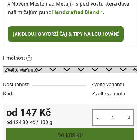
v Novém Městě nad Metují – s pečlivostí, která dává
našim čajům punc
Handcrafted Blend™.
JAK DLOUHO VYDRŽÍ ČAJ & TIPY NA LOUHOVÁNÍ
Hmotnost
?
Dostupnost
Zvolte variantu
Kód:
Zvolte variantu
od
147 Kč
Měrná cena:
od 124,30 Kč / 100 g
DO KOŠÍKU