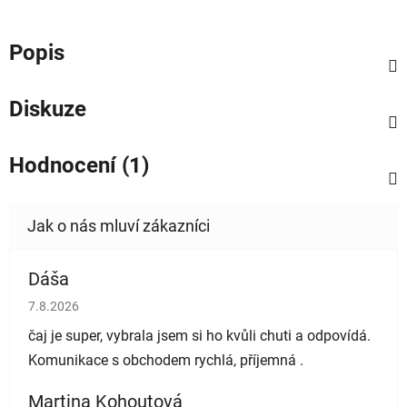
Popis
Diskuze
Hodnocení (1)
Dáša
Hodnocení obchodu je 5 z 5 hvězdiček.
7.8.2026
čaj je super, vybrala jsem si ho kvůli chuti a odpovídá.
Komunikace s obchodem rychlá, příjemná .
Martina Kohoutová