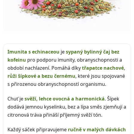
Imunita s echinaceou
je
sypaný bylinný čaj bez
kofeinu
pro podporu imunity, obranyschopnosti a
období nachlazení. Pomáhá díky
třapatce nachové,
růži šípkové a bezu černému
, které jsou spojované
s přirozenou obranyschopností organismu.
Chuť je
svěží, lehce ovocná a harmonická
. Šípek
dodává jemnou kyselinku, bez a lípa směs zjemňují a
citronová tráva přináší příjemný svěží tón.
Každý sáček připravujeme
ručně v malých dávkách