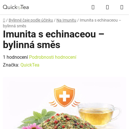
Přejít
Hledat
NÁKUP
na
obsah
KOŠÍK
Domů
/
Bylinné čaje podle účinku
/
Na Imunitu
/
Imunita s echinaceou –
bylinná směs
Imunita s echinaceou –
bylinná směs
Průměrné
1 hodnocení
Podrobnosti hodnocení
hodnocení
Značka:
QuickTea
produktu
je
5,0
z
5
hvězdiček.