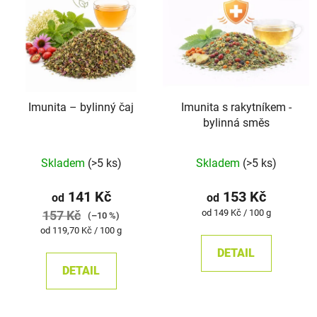
Imunita –⁠⁠⁠⁠⁠ bylinný čaj
Imunita s rakytníkem -
bylinná směs
Průměrné
Skladem
(>5 ks)
Skladem
(>5 ks)
hodnocení
produktu
141 Kč
153 Kč
od
od
je
Měrná
od 149 Kč / 100 g
157 Kč
(–10 %)
cena:
5,0
Měrná
od 119,70 Kč / 100 g
cena:
z
DETAIL
5
DETAIL
hvězdiček.