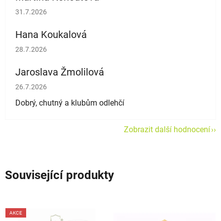
Hodnocení obchodu je 5 z 5 hvězdiček.
31.7.2026
Hana Koukalová
Hodnocení obchodu je 5 z 5 hvězdiček.
28.7.2026
Jaroslava Žmolilová
Hodnocení obchodu je 5 z 5 hvězdiček.
26.7.2026
Dobrý, chutný a klubům odlehčí
Zobrazit další hodnocení
Související produkty
AKCE