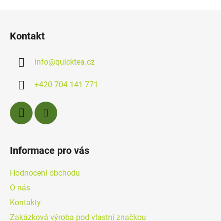
Z
á
Kontakt
p
a
info
@
quicktea.cz
t
í
+420 704 141 771
Informace pro vás
Hodnocení obchodu
O nás
Kontakty
Zakázková výroba pod vlastní značkou