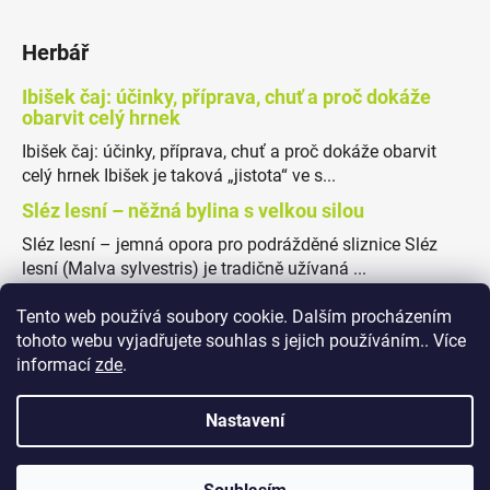
Herbář
Ibišek čaj: účinky, příprava, chuť a proč dokáže
obarvit celý hrnek
Ibišek čaj: účinky, příprava, chuť a proč dokáže obarvit
celý hrnek Ibišek je taková „jistota“ ve s...
Sléz lesní – něžná bylina s velkou silou
Sléz lesní – jemná opora pro podrážděné sliznice Sléz
lesní (Malva sylvestris) je tradičně užívaná ...
Tento web používá soubory cookie. Dalším procházením
tohoto webu vyjadřujete souhlas s jejich používáním.. Více
informací
zde
.
Obchodní podmínky
Podmínky ochrany osobních údajů
Nastavení
✖