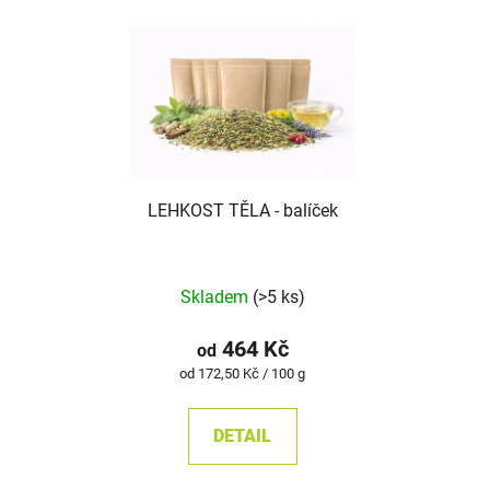
LEHKOST TĚLA - balíček
Skladem
(>5 ks)
464 Kč
od
Měrná
od 172,50 Kč / 100 g
cena:
DETAIL