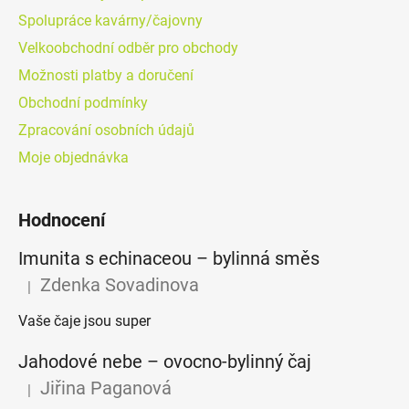
Spolupráce kavárny/čajovny
Velkoobchodní odběr pro obchody
Možnosti platby a doručení
Obchodní podmínky
Zpracování osobních údajů
Moje objednávka
Hodnocení
Imunita s echinaceou – bylinná směs
Zdenka Sovadinova
|
Hodnocení produktu je 5 z 5 hvězdiček.
Vaše čaje jsou super
Jahodové nebe – ovocno-bylinný čaj
Jiřina Paganová
|
Hodnocení produktu je 5 z 5 hvězdiček.