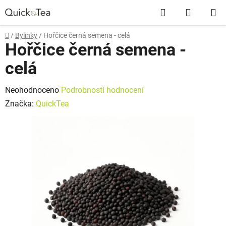
Přejít
Hledat
NÁKUP
na
obsah
KOŠÍK
Domů
/
Bylinky
/
Hořčice černá semena - celá
Hořčice černá semena -
celá
Průměrné
Neohodnoceno
Podrobnosti hodnocení
hodnocení
Značka:
QuickTea
produktu
je
0,0
z
5
hvězdiček.