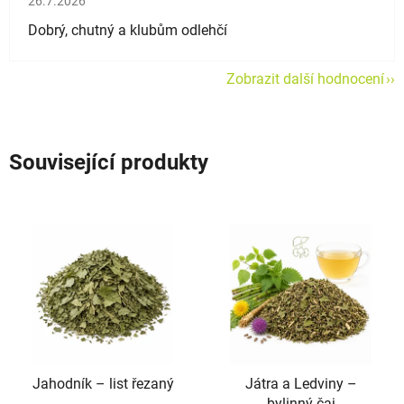
26.7.2026
Dobrý, chutný a klubům odlehčí
Zobrazit další hodnocení
Související produkty
Jahodník –⁠⁠⁠⁠⁠ list řezaný
Játra a Ledviny –⁠⁠⁠⁠⁠
bylinný čaj