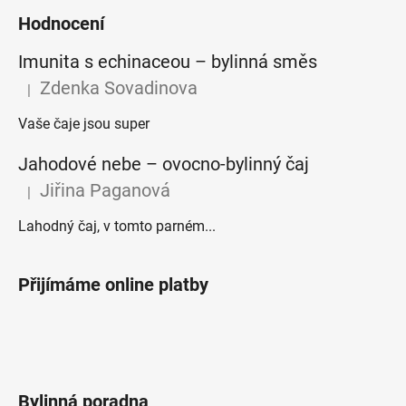
Hodnocení
Imunita s echinaceou – bylinná směs
Zdenka Sovadinova
|
Hodnocení produktu je 5 z 5 hvězdiček.
Vaše čaje jsou super
Jahodové nebe – ovocno-bylinný čaj
Jiřina Paganová
|
Hodnocení produktu je 5 z 5 hvězdiček.
Lahodný čaj, v tomto parném...
Přijímáme online platby
Bylinná poradna