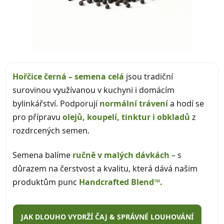
Hořčice černá – semena celá
jsou tradiční
surovinou využívanou v kuchyni i domácím
bylinkářství. Podporují
normální trávení
a hodí se
pro přípravu
olejů, koupelí, tinktur i obkladů
z
rozdrcených semen.
Semena balíme
ručně v malých dávkách
– s
důrazem na čerstvost a kvalitu, která dává našim
produktům punc
Handcrafted Blend™.
JAK DLOUHO VYDRŽÍ ČAJ & SPRÁVNÉ LOUHOVÁNÍ