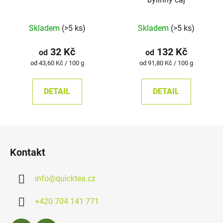
Průměrné
Skladem
(>5 ks)
Skladem
(>5 ks)
hodnocení
produktu
32 Kč
132 Kč
od
od
je
Měrná
Měrná
od 43,60 Kč / 100 g
od 91,80 Kč / 100 g
cena:
cena:
4,9
z
DETAIL
DETAIL
5
hvězdiček.
Z
á
Kontakt
p
a
info
@
quicktea.cz
t
í
+420 704 141 771