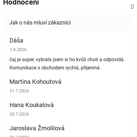
Hodnocení
Dáša
Hodnocení obchodu je 5 z 5 hvězdiček.
7.8.2026
čaj je super, vybrala jsem si ho kvůli chuti a odpovídá.
Komunikace s obchodem rychlá, příjemná .
Martina Kohoutová
Hodnocení obchodu je 5 z 5 hvězdiček.
31.7.2026
Hana Koukalová
Hodnocení obchodu je 5 z 5 hvězdiček.
28.7.2026
Jaroslava Žmolilová
Hodnocení obchodu je 5 z 5 hvězdiček.