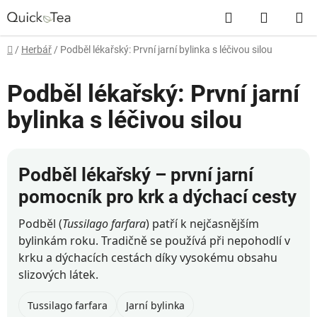
Přejít
Hledat
NÁKUP
na
obsah
KOŠÍK
Domů
/
Herbář
/
Podběl lékařský: První jarní bylinka s léčivou silou
Podběl lékařský: První jarní
bylinka s léčivou silou
Podběl lékařský – první jarní
pomocník pro krk a dýchací cesty
Podběl (
Tussilago farfara
) patří k nejčasnějším
bylinkám roku. Tradičně se používá při nepohodlí v
krku a dýchacích cestách díky vysokému obsahu
slizových látek.
Tussilago farfara
Jarní bylinka