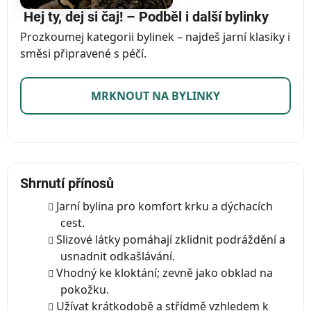
Hej ty, dej si čaj! – Podběl i další bylinky
Prozkoumej kategorii bylinek – najdeš jarní klasiky i
směsi připravené s péčí.
MRKNOUT NA BYLINKY
Shrnutí přínosů
Jarní bylina pro komfort krku a dýchacích
cest.
Slizové látky pomáhají zklidnit podráždění a
usnadnit odkašlávání.
Vhodný ke kloktání; zevně jako obklad na
pokožku.
Užívat krátkodobě a střídmě vzhledem k