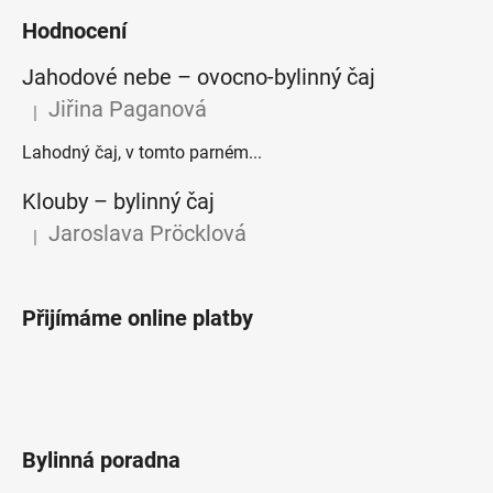
Hodnocení
Jahodové nebe – ovocno-bylinný čaj
Jiřina Paganová
|
Hodnocení produktu je 5 z 5 hvězdiček.
Lahodný čaj, v tomto parném...
Klouby –⁠⁠⁠⁠⁠ bylinný čaj
Jaroslava Pröcklová
|
Hodnocení produktu je 5 z 5 hvězdiček.
Přijímáme online platby
Bylinná poradna