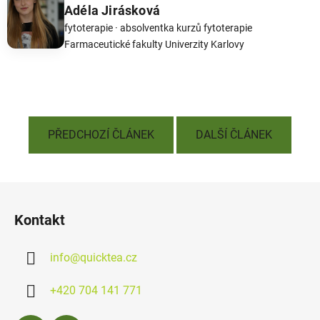
Adéla Jirásková
fytoterapie · absolventka kurzů fytoterapie
Farmaceutické fakulty Univerzity Karlovy
PŘEDCHOZÍ ČLÁNEK
DALŠÍ ČLÁNEK
Z
á
Kontakt
p
a
info
@
quicktea.cz
t
í
+420 704 141 771