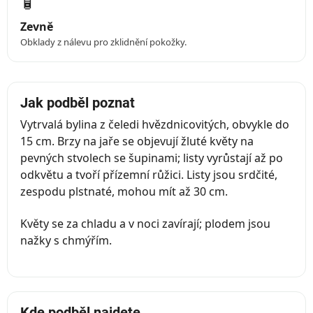
🧴
Zevně
Obklady z nálevu pro zklidnění pokožky.
Jak podběl poznat
Vytrvalá bylina z čeledi hvězdnicovitých, obvykle do
15 cm. Brzy na jaře se objevují žluté květy na
pevných stvolech se šupinami; listy vyrůstají až po
odkvětu a tvoří přízemní růžici. Listy jsou srdčité,
zespodu plstnaté, mohou mít až 30 cm.
Květy se za chladu a v noci zavírají; plodem jsou
nažky s chmýřím.
Kde podběl najdete