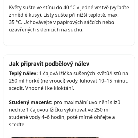
Květy sušte ve stínu do 40 °C v jedné vrstvě (vyřaďte
zhnědlé kusy). Listy sušte při nižší teplotě, max.
35 °C. Uchovávejte v papírových sáčcích nebo
uzavřených sklenicích na suchu.
Jak připravit podbělový nálev
Teplý nálev:
1 čajová lžička sušených květů/listů na
250 ml horké (ne vroucí) vody, luhovat 10–15 minut,
scedit. Vhodné i ke kloktání.
Studený macerát:
pro maximální uvolnění slizů
nechte 1 čajovou lžičku vyluhovat ve 250 ml
studené vody 4–6 hodin, poté mírně ohřejte a
sceďte.