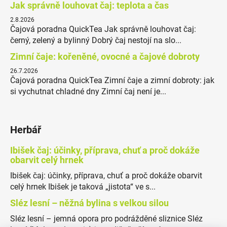
Jak správně louhovat čaj: teplota a čas
2.8.2026
Čajová poradna QuickTea Jak správně louhovat čaj:
černý, zelený a bylinný Dobrý čaj nestojí na slo...
Zimní čaje: kořeněné, ovocné a čajové dobroty
26.7.2026
Čajová poradna QuickTea Zimní čaje a zimní dobroty: jak
si vychutnat chladné dny Zimní čaj není je...
Herbář
Ibišek čaj: účinky, příprava, chuť a proč dokáže
obarvit celý hrnek
Ibišek čaj: účinky, příprava, chuť a proč dokáže obarvit
celý hrnek Ibišek je taková „jistota“ ve s...
Sléz lesní – něžná bylina s velkou silou
Sléz lesní – jemná opora pro podrážděné sliznice Sléz