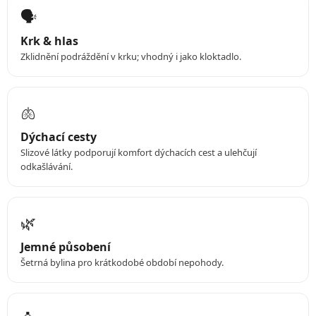
🗣️
Krk & hlas
Zklidnění podráždění v krku; vhodný i jako kloktadlo.
🫁
Dýchací cesty
Slizové látky podporují komfort dýchacích cest a ulehčují
odkašlávání.
🌿
Jemné působení
Šetrná bylina pro krátkodobé období nepohody.