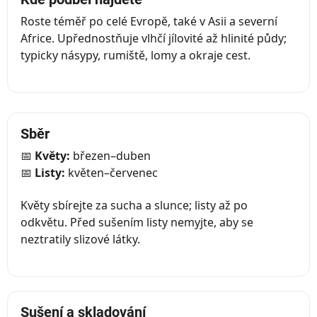
Roste téměř po celé Evropě, také v Asii a severní
Africe. Upřednostňuje vlhčí jílovité až hlinité půdy;
typicky násypy, rumiště, lomy a okraje cest.
Sběr
📅
Květy:
březen–duben
📅
Listy:
květen–červenec
Květy sbírejte za sucha a slunce; listy až po
odkvětu. Před sušením listy nemyjte, aby se
neztratily slizové látky.
Sušení a skladování