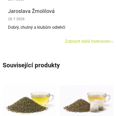
Jaroslava Žmolilová
Hodnocení obchodu je 5 z 5 hvězdiček.
26.7.2026
Dobrý, chutný a klubům odlehčí
Zobrazit další hodnocení
Související produkty