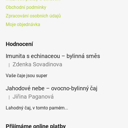
Obchodní podmínky
Zpracování osobních údajů
Moje objednávka
Hodnocení
Imunita s echinaceou – bylinná směs
Zdenka Sovadinova
|
Hodnocení produktu je 5 z 5 hvězdiček.
Vaše čaje jsou super
Jahodové nebe – ovocno-bylinný čaj
Jiřina Paganová
|
Hodnocení produktu je 5 z 5 hvězdiček.
Lahodný čaj, v tomto parném...
Přijímáme online platby