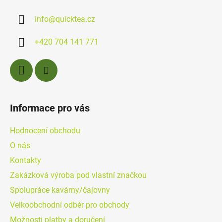
a
info
@
quicktea.cz
t
í
+420 704 141 771
Informace pro vás
Hodnocení obchodu
O nás
Kontakty
Zakázková výroba pod vlastní značkou
Spolupráce kavárny/čajovny
Velkoobchodní odběr pro obchody
Možnosti platby a doručení