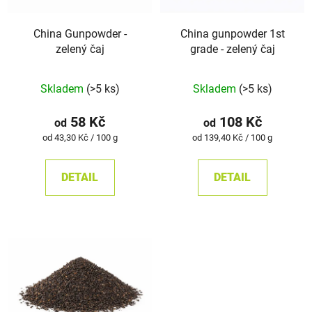
China Gunpowder -
China gunpowder 1st
zelený čaj
grade - zelený čaj
Průměrné
Skladem
(>5 ks)
Skladem
(>5 ks)
hodnocení
produktu
58 Kč
108 Kč
od
od
je
Měrná
Měrná
od 43,30 Kč / 100 g
od 139,40 Kč / 100 g
cena:
cena:
5,0
z
DETAIL
DETAIL
5
hvězdiček.