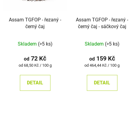
Assam TGFOP - řezaný -
Assam TGFOP - řezaný -
černý čaj
černý čaj - sáčkový čaj
Průměrné
Skladem
(>5 ks)
Skladem
(>5 ks)
hodnocení
produktu
72 Kč
159 Kč
od
od
je
Měrná
Měrná
od 68,50 Kč / 100 g
od 464,44 Kč / 100 g
cena:
cena:
5,0
z
DETAIL
DETAIL
5
hvězdiček.