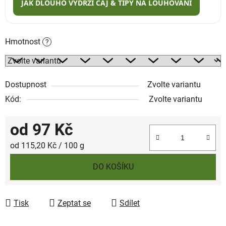
JAK DLOUHO VYDRŽÍ ČAJ & TIPY NA LOUHOVÁNÍ
Hmotnost
?
Dostupnost
Zvolte variantu
Kód:
Zvolte variantu
od
97 Kč
Měrná cena:
od 115,20 Kč / 100 g
DO KOŠÍKU
Tisk
Zeptat se
Sdílet