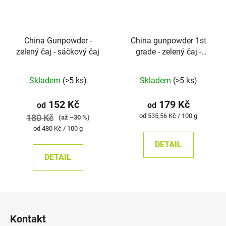
China Gunpowder -
China gunpowder 1st
zelený čaj - sáčkový čaj
grade - zelený čaj -
sáčkový čaj
Skladem
(>5 ks)
Skladem
(>5 ks)
152 Kč
179 Kč
od
od
Měrná
od 535,56 Kč / 100 g
180 Kč
(až –30 %)
cena:
Měrná
od 480 Kč / 100 g
cena:
DETAIL
DETAIL
Z
á
Kontakt
p