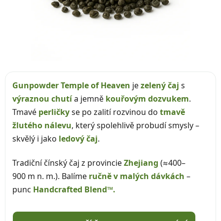
Gunpowder Temple of Heaven
je
zelený čaj
s
výraznou chutí
a jemně
kouřovým dozvukem
.
Tmavé
perličky
se po zalití rozvinou do
tmavě
žlutého nálevu
, který spolehlivě probudí smysly –
skvělý i jako
ledový čaj
.
Tradiční čínský čaj z provincie
Zhejiang
(≈400–
900 m n. m.). Balíme
ručně v malých dávkách
–
punc
Handcrafted Blend™.