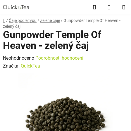
Přejít
Hledat
NÁKUP
na
obsah
KOŠÍK
Domů
/
Čaje podle typu
/
Zelené čaje
/
Gunpowder Temple Of Heaven -
zelený čaj
Gunpowder Temple Of
Heaven - zelený čaj
Průměrné
Neohodnoceno
Podrobnosti hodnocení
hodnocení
Značka:
QuickTea
produktu
je
0,0
z
5
hvězdiček.