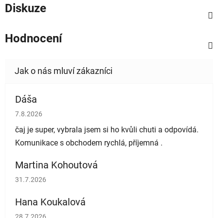
Diskuze
Hodnocení
Dáša
Hodnocení obchodu je 5 z 5 hvězdiček.
7.8.2026
čaj je super, vybrala jsem si ho kvůli chuti a odpovídá.
Komunikace s obchodem rychlá, příjemná .
Martina Kohoutová
Hodnocení obchodu je 5 z 5 hvězdiček.
31.7.2026
Hana Koukalová
Hodnocení obchodu je 5 z 5 hvězdiček.
28.7.2026