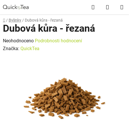
Přejít
Hledat
NÁKUP
na
obsah
KOŠÍK
Domů
/
Bylinky
/
Dubová kůra - řezaná
Dubová kůra - řezaná
Průměrné
Neohodnoceno
Podrobnosti hodnocení
hodnocení
Značka:
QuickTea
produktu
je
0,0
z
5
hvězdiček.