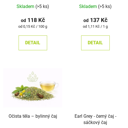
Průměrné
Průměrné
Skladem
(>5 ks)
Skladem
(>5 ks)
hodnocení
hodnocení
produktu
produktu
118 Kč
137 Kč
od
od
je
je
Měrná
Měrná
od 0,15 Kč / 100 g
od 1,11 Kč / 1 g
cena:
cena:
5,0
5,0
z
z
DETAIL
DETAIL
5
5
hvězdiček.
hvězdiček.
Očista těla –⁠⁠⁠⁠⁠ bylinný čaj
Earl Grey - černý čaj -
sáčkový čaj