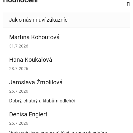
Martina Kohoutová
Hodnocení obchodu je 5 z 5 hvězdiček.
31.7.2026
Hana Koukalová
Hodnocení obchodu je 5 z 5 hvězdiček.
28.7.2026
Jaroslava Žmolilová
Hodnocení obchodu je 5 z 5 hvězdiček.
26.7.2026
Dobrý, chutný a klubům odlehčí
Denisa Englert
Hodnocení obchodu je 5 z 5 hvězdiček.
25.7.2026
Vaše čaje jsou super,určitě si je zase objednám..