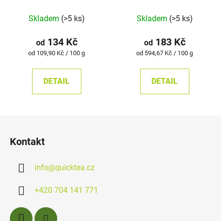
Průměrné
Skladem
(>5 ks)
Skladem
(>5 ks)
hodnocení
produktu
134 Kč
183 Kč
od
od
je
Měrná
Měrná
od 109,90 Kč / 100 g
od 594,67 Kč / 100 g
cena:
cena:
5,0
z
DETAIL
DETAIL
5
hvězdiček.
Z
á
Kontakt
p
a
info
@
quicktea.cz
t
í
+420 704 141 771