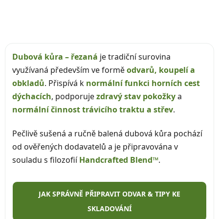
Dubová kůra – řezaná
je tradiční surovina
využívaná především ve formě
odvarů, koupelí a
obkladů
. Přispívá k
normální funkci horních cest
dýchacích
, podporuje
zdravý stav pokožky
a
normální činnost trávicího traktu a střev
.
Pečlivě sušená a ručně balená dubová kůra pochází
od ověřených dodavatelů a je připravována v
souladu s filozofií
Handcrafted Blend™
.
JAK SPRÁVNĚ PŘIPRAVIT ODVAR & TIPY KE
SKLADOVÁNÍ