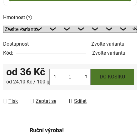
Hmotnost
?
Dostupnost
Zvolte variantu
Kód:
Zvolte variantu
od
36 Kč
DO KOŠÍKU
Měrná cena:
od 24,10 Kč / 100 g
Tisk
Zeptat se
Sdílet
Ruční výroba!