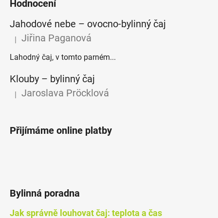
Hodnocení
Jahodové nebe – ovocno-bylinný čaj
Jiřina Paganová
|
Hodnocení produktu je 5 z 5 hvězdiček.
Lahodný čaj, v tomto parném...
Klouby –⁠⁠⁠⁠⁠ bylinný čaj
Jaroslava Pröcklová
|
Hodnocení produktu je 5 z 5 hvězdiček.
Přijímáme online platby
Bylinná poradna
Jak správně louhovat čaj: teplota a čas