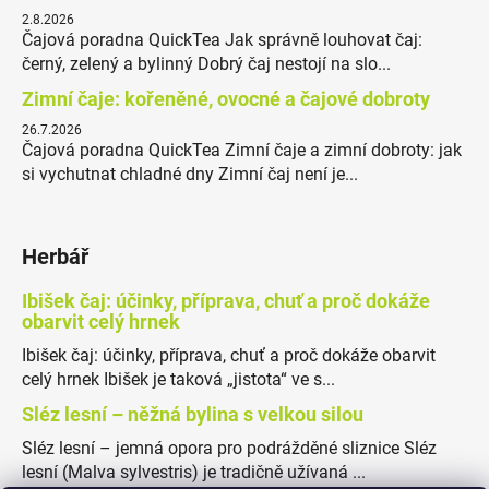
2.8.2026
Čajová poradna QuickTea Jak správně louhovat čaj:
černý, zelený a bylinný Dobrý čaj nestojí na slo...
Zimní čaje: kořeněné, ovocné a čajové dobroty
26.7.2026
Čajová poradna QuickTea Zimní čaje a zimní dobroty: jak
si vychutnat chladné dny Zimní čaj není je...
Herbář
Ibišek čaj: účinky, příprava, chuť a proč dokáže
obarvit celý hrnek
Ibišek čaj: účinky, příprava, chuť a proč dokáže obarvit
celý hrnek Ibišek je taková „jistota“ ve s...
Sléz lesní – něžná bylina s velkou silou
Sléz lesní – jemná opora pro podrážděné sliznice Sléz
lesní (Malva sylvestris) je tradičně užívaná ...