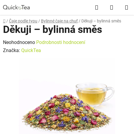
Přejít
Hledat
NÁKUP
na
obsah
KOŠÍK
Domů
/
Čaje podle typu
/
Bylinné čaje na chuť
/
Děkuji – bylinná směs
Děkuji – bylinná směs
Průměrné
Neohodnoceno
Podrobnosti hodnocení
hodnocení
Značka:
QuickTea
produktu
je
0,0
z
5
hvězdiček.