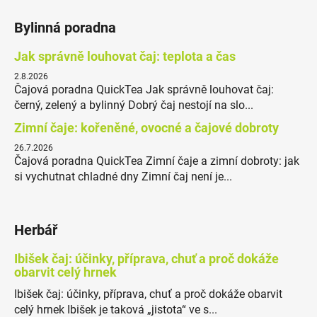
Bylinná poradna
Jak správně louhovat čaj: teplota a čas
2.8.2026
Čajová poradna QuickTea Jak správně louhovat čaj:
černý, zelený a bylinný Dobrý čaj nestojí na slo...
Zimní čaje: kořeněné, ovocné a čajové dobroty
26.7.2026
Čajová poradna QuickTea Zimní čaje a zimní dobroty: jak
si vychutnat chladné dny Zimní čaj není je...
Herbář
Ibišek čaj: účinky, příprava, chuť a proč dokáže
obarvit celý hrnek
Ibišek čaj: účinky, příprava, chuť a proč dokáže obarvit
celý hrnek Ibišek je taková „jistota“ ve s...