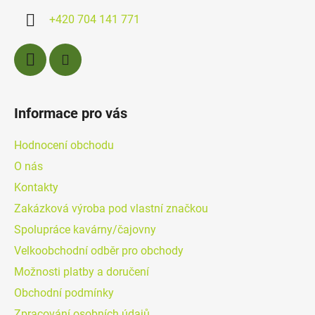
í
+420 704 141 771
Informace pro vás
Hodnocení obchodu
O nás
Kontakty
Zakázková výroba pod vlastní značkou
Spolupráce kavárny/čajovny
Velkoobchodní odběr pro obchody
Možnosti platby a doručení
Obchodní podmínky
Zpracování osobních údajů