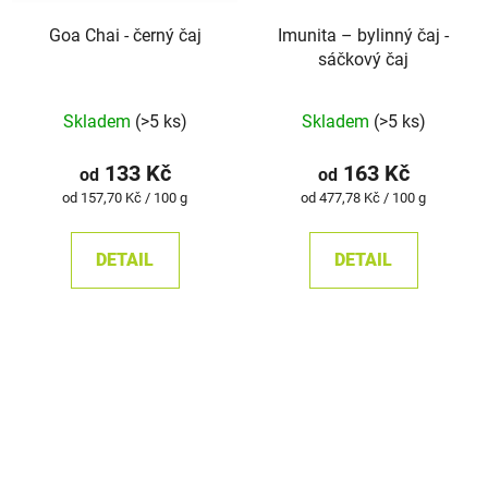
Goa Chai - černý čaj
Imunita –⁠⁠⁠⁠⁠ bylinný čaj -
sáčkový čaj
Skladem
(>5 ks)
Skladem
(>5 ks)
133 Kč
163 Kč
od
od
Měrná
Měrná
od 157,70 Kč / 100 g
od 477,78 Kč / 100 g
cena:
cena:
DETAIL
DETAIL