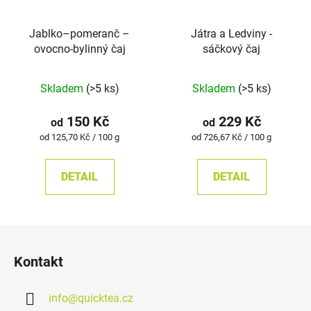
Jablko–pomeranč –
Játra a Ledviny -
ovocno-bylinný čaj
sáčkový čaj
Skladem
(>5 ks)
Skladem
(>5 ks)
150 Kč
229 Kč
od
od
Měrná
Měrná
od 125,70 Kč / 100 g
od 726,67 Kč / 100 g
cena:
cena:
DETAIL
DETAIL
Z
á
Kontakt
p
a
info
@
quicktea.cz
t