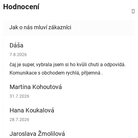
Hodnocení
Dáša
Hodnocení obchodu je 5 z 5 hvězdiček.
7.8.2026
čaj je super, vybrala jsem si ho kvůli chuti a odpovídá.
Komunikace s obchodem rychlá, příjemná .
Martina Kohoutová
Hodnocení obchodu je 5 z 5 hvězdiček.
31.7.2026
Hana Koukalová
Hodnocení obchodu je 5 z 5 hvězdiček.
28.7.2026
Jaroslava Žmolilová