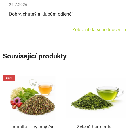
Hodnocení obchodu je 5 z 5 hvězdiček.
26.7.2026
Dobrý, chutný a klubům odlehčí
Zobrazit další hodnocení
Související produkty
AKCE
Imunita –⁠⁠⁠⁠⁠ bylinný čaj
Zelená harmonie –