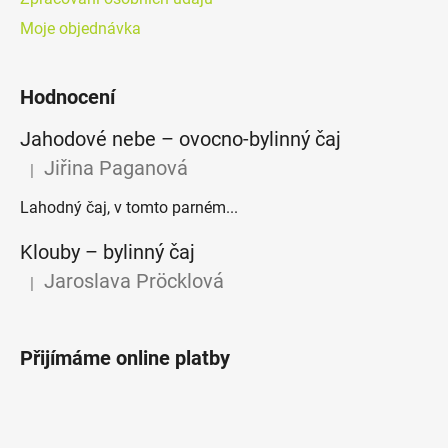
Moje objednávka
Hodnocení
Jahodové nebe – ovocno-bylinný čaj
Jiřina Paganová
|
Hodnocení produktu je 5 z 5 hvězdiček.
Lahodný čaj, v tomto parném...
Klouby –⁠⁠⁠⁠⁠ bylinný čaj
Jaroslava Pröcklová
|
Hodnocení produktu je 5 z 5 hvězdiček.
Přijímáme online platby