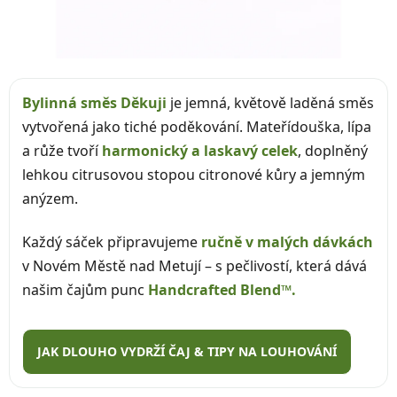
Bylinná směs Děkuji
je jemná, květově laděná směs
vytvořená jako tiché poděkování. Mateřídouška, lípa
a růže tvoří
harmonický a laskavý celek
, doplněný
lehkou citrusovou stopou citronové kůry a jemným
anýzem.
Každý sáček připravujeme
ručně v malých dávkách
v Novém Městě nad Metují – s pečlivostí, která dává
našim čajům punc
Handcrafted Blend™.
JAK DLOUHO VYDRŽÍ ČAJ & TIPY NA LOUHOVÁNÍ