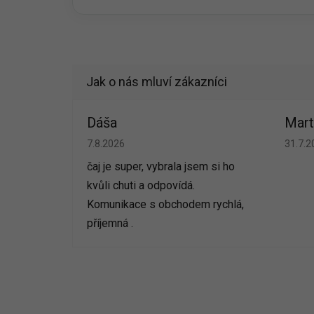
Dáša
Mart
Hodnocení obchodu je 5 z 5 hvězdiček.
Hodno
7.8.2026
31.7.2
čaj je super, vybrala jsem si ho
kvůli chuti a odpovídá.
Komunikace s obchodem rychlá,
příjemná .