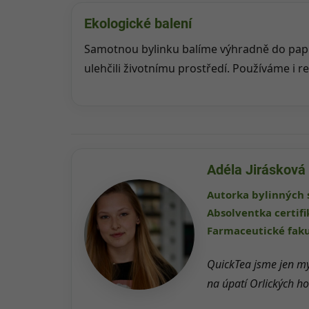
Ekologické balení
Samotnou bylinku balíme výhradně do papír
ulehčili životnímu prostředí. Používáme i r
Adéla Jirásková
Autorka bylinných 
Absolventka certif
Farmaceutické faku
QuickTea jsme jen my
na úpatí Orlických hor