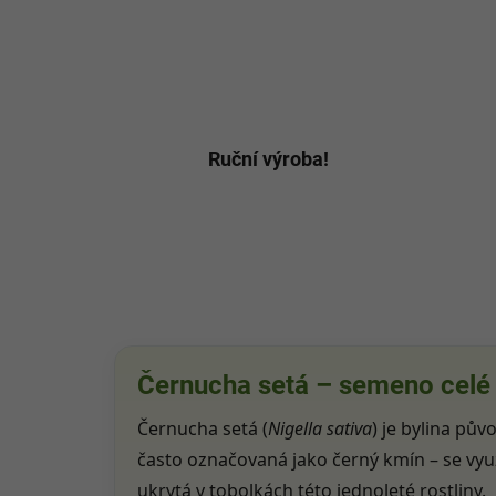
Ruční výroba!
Černucha setá – semeno celé
Černucha setá (
Nigella sativa
) je bylina pů
často označovaná jako černý kmín – se využí
ukrytá v tobolkách této jednoleté rostliny.