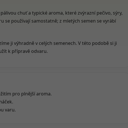
pálivou chuť a typické aroma, které zvýrazní pečivo, sýry,
ru se používají samostatně; z mletých semen se vyrábí
zíme ji výhradně v celých semenech. V této podobě si ji
žít k přípravě odvaru.
itím pro plnější aroma.
omáček.
u varu.