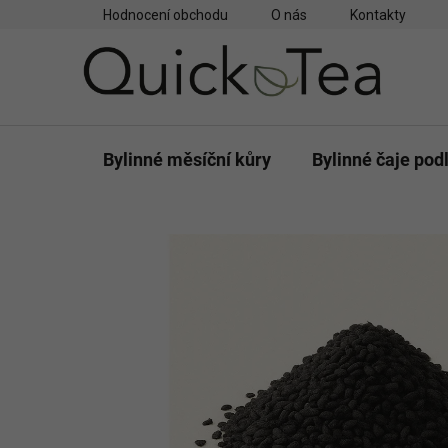
Přejít
Hodnocení obchodu
O nás
Kontakty
na
obsah
Bylinné měsíční kůry
Bylinné čaje pod