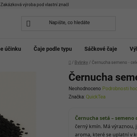
Zakázková výroba pod vlastní značkou
Spolupráce kavárny/čajo
le účinku
Čaje podle typu
Sáčkové čaje
Vý
Domů
/
Bylinky
/
Černucha semeno - cel
Černucha seme
Průměrné
Neohodnoceno
Podrobnosti ho
hodnocení
Značka:
QuickTea
produktu
je
Černucha setá – semeno 
0,0
černý kmín. Má výraznou, j
z
aroma, které se uplatní v k