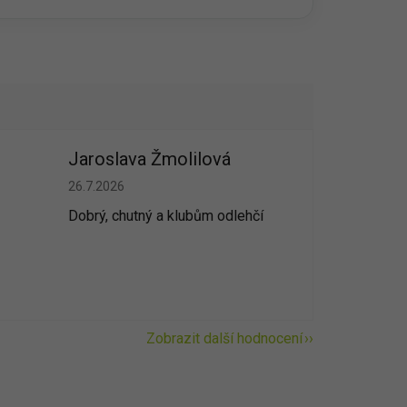
Jaroslava Žmolilová
vězdiček.
Hodnocení obchodu je 5 z 5 hvězdiček.
26.7.2026
Dobrý, chutný a klubům odlehčí
Zobrazit další hodnocení