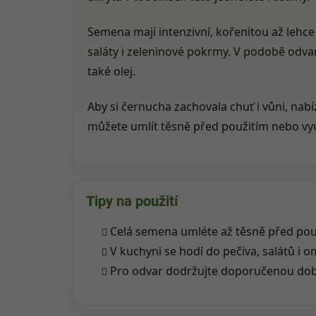
Semena mají intenzivní, kořenitou až lehce 
saláty i zeleninové pokrmy. V podobě odva
také olej.
Aby si černucha zachovala chuť i vůni, nabí
můžete umlít těsně před použitím nebo vyu
Tipy na použití
Celá semena umléte až těsně před použ
V kuchyni se hodí do pečiva, salátů i 
Pro odvar dodržujte doporučenou dob