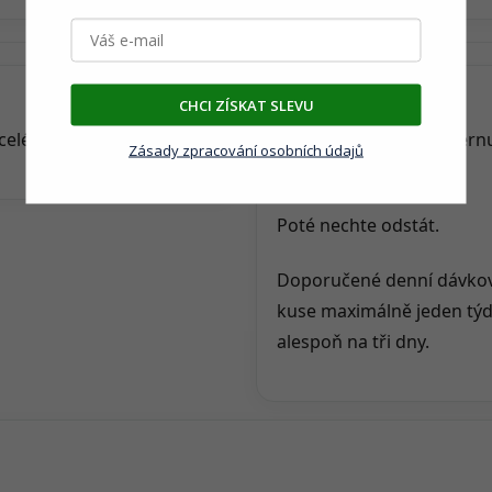
Příprava
CHCI ZÍSKAT SLEVU
 celé 100 %
Jednu čajovou lžičku čern
Zásady zpracování osobních údajů
po dobu 5–10 minut.
Poté nechte odstát.
Doporučené denní dávkován
kuse maximálně jeden týd
alespoň na tři dny.