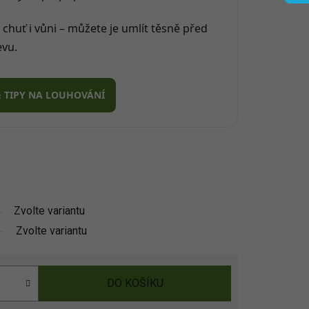
 chuť i vůni – můžete je umlít těsně před
evu.
& TIPY NA LOUHOVÁNÍ
Zvolte variantu
Zvolte variantu
DO KOŠÍKU