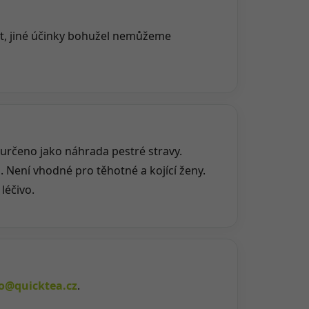
at, jiné účinky bohužel nemůžeme
 určeno jako náhrada pestré stravy.
 Není vhodné pro těhotné a kojící ženy.
léčivo.
fo@quicktea.cz
.