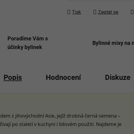
Tisk
Zeptat se
Poradíme Vám s
Bylinné mixy na 
účinky bylinek
Popis
Hodnocení
Diskuze
vodem z jihovýchodní Asie, jejíž drobná černá semena –
vají po staletí v kuchyni i lidovém použití. Najdeme je