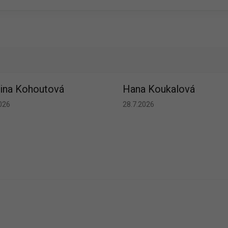
ina Kohoutová
Hana Koukalová
cení obchodu je 5 z 5 hvězdiček.
Hodnocení obchodu je 5 z 5 h
026
28.7.2026