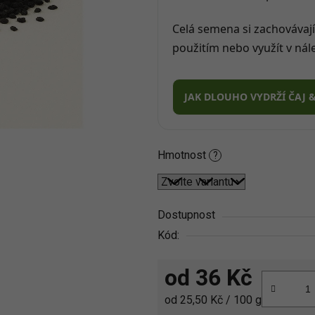
5
hvězdiček.
Celá semena si zachovávají
použitím nebo využít v nál
JAK DLOUHO VYDRŽÍ ČAJ 
Hmotnost
?
Dostupnost
Kód:
od
36 Kč
Měrná cena:
od 25,50 Kč / 100 g