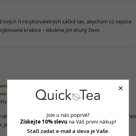
ových či recyklovatelných sáčků tak, abychom co nejvíce
ecyklované krabice – dáváme jim druhý život.
směsí QuickTea
ikovaného kurzu fytoterapie
lty Univerzity Karlovy
Jste u nás poprvé?
 dva – Adéla a Štěpán. Všechny čaje i bylinné směsi sami míchá
Získejte 10% slevu
na Váš první nákup!
. Je to naše radost a srdcová záležitost.
Stačí zadat e-mail a sleva
je Vaše.