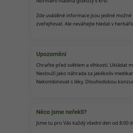
Normální hladina glukózy v krvi.
Zde uváděné informace jsou jediné možné 
zveřejňovat. Ale neváhejte hledat v herbáří
Upozornění
Chraňte před světlem a vlhkostí. Ukládat m
Neslouží jako náhrada za jakékoliv medika
Nekombinovat s léky. Dlouhodobou konzuma
Něco jsme neřekli?
Jsme tu pro Vás každý všední den od 8:00 d