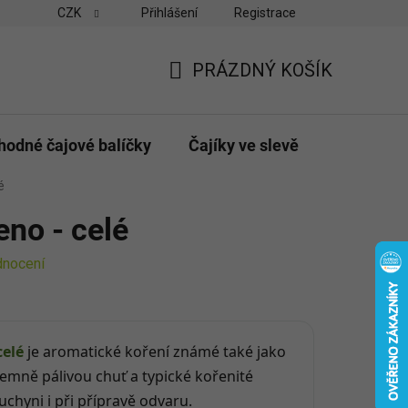
CZK
Přihlášení
Registrace
vny
Velkoobchodní odběr pro obchody
Možnosti platby a do
PRÁZDNÝ KOŠÍK
NÁKUPNÍ
KOŠÍK
hodné čajové balíčky
Čajíky ve slevě
Dárky & p
é
no - celé
dnocení
celé
je aromatické koření známé také jako
emně pálivou chuť a typické kořenité
uchyni i při přípravě odvaru.