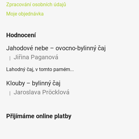
Zpracování osobních údajů
Moje objednávka
Hodnocení
Jahodové nebe – ovocno-bylinný čaj
Jiřina Paganová
|
Hodnocení produktu je 5 z 5 hvězdiček.
Lahodný čaj, v tomto parném...
Klouby –⁠⁠⁠⁠⁠ bylinný čaj
Jaroslava Pröcklová
|
Hodnocení produktu je 5 z 5 hvězdiček.
Přijímáme online platby