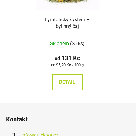
Lymfatický systém –
bylinný čaj
Průměrné
Skladem
(>5 ks)
hodnocení
produktu
131 Kč
od
je
Měrná
od 95,20 Kč / 100 g
cena:
5,0
z
DETAIL
5
hvězdiček.
Z
á
Kontakt
p
a
info
@
quicktea.cz