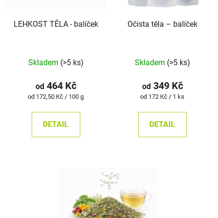
LEHKOST TĚLA - balíček
Očista těla – balíček
Skladem
(>5 ks)
Skladem
(>5 ks)
464 Kč
349 Kč
od
od
Měrná
Měrná
od 172,50 Kč / 100 g
od 172 Kč / 1 ks
cena:
cena:
DETAIL
DETAIL