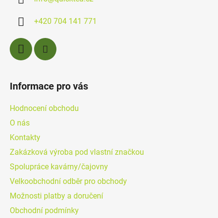
t
í
+420 704 141 771
Informace pro vás
Hodnocení obchodu
O nás
Kontakty
Zakázková výroba pod vlastní značkou
Spolupráce kavárny/čajovny
Velkoobchodní odběr pro obchody
Možnosti platby a doručení
Obchodní podmínky