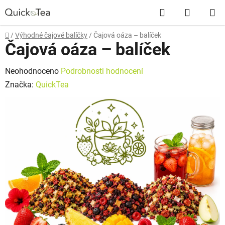
Přejít
Hledat
NÁKUP
na
obsah
KOŠÍK
Domů
/
Výhodné čajové balíčky
/
Čajová oáza – balíček
Čajová oáza – balíček
Průměrné
Neohodnoceno
Podrobnosti hodnocení
hodnocení
Značka:
QuickTea
produktu
je
0,0
z
5
hvězdiček.