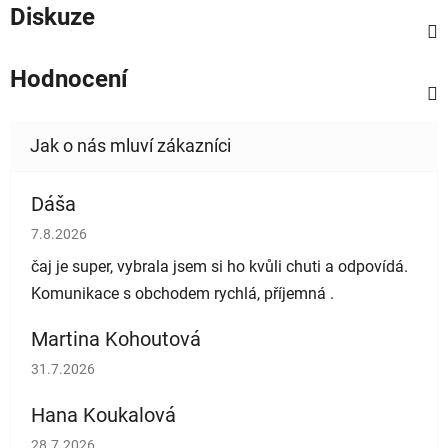
Diskuze
Hodnocení
Dáša
Hodnocení obchodu je 5 z 5 hvězdiček.
7.8.2026
čaj je super, vybrala jsem si ho kvůli chuti a odpovídá.
Komunikace s obchodem rychlá, příjemná .
Martina Kohoutová
Hodnocení obchodu je 5 z 5 hvězdiček.
31.7.2026
Hana Koukalová
Hodnocení obchodu je 5 z 5 hvězdiček.
28.7.2026