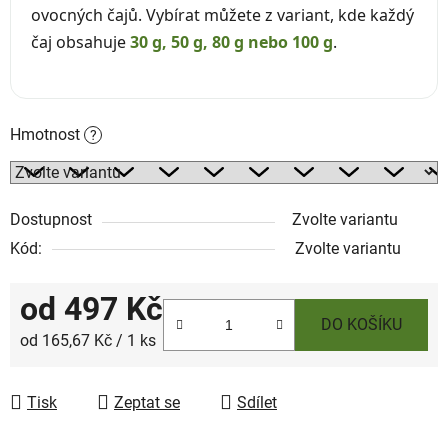
ovocných čajů. Vybírat můžete z variant, kde každý
čaj obsahuje
30 g, 50 g, 80 g nebo 100 g
.
Hmotnost
?
Dostupnost
Zvolte variantu
Kód:
Zvolte variantu
od
497 Kč
DO KOŠÍKU
Měrná cena:
od 165,67 Kč / 1 ks
Tisk
Zeptat se
Sdílet