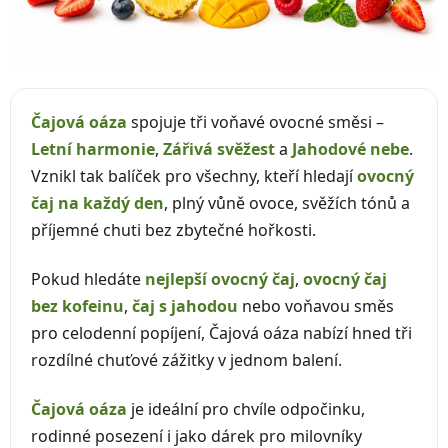
Čajová oáza
spojuje tři voňavé ovocné směsi –
Letní harmonie
,
Zářivá svěžest
a
Jahodové nebe
.
Vznikl tak balíček pro všechny, kteří hledají
ovocný
čaj na každý den
, plný vůně ovoce, svěžích tónů a
příjemné chuti bez zbytečné hořkosti.
Pokud hledáte
nejlepší ovocný čaj
,
ovocný čaj
bez kofeinu
,
čaj s jahodou
nebo voňavou směs
pro celodenní popíjení, Čajová oáza nabízí hned tři
rozdílné chuťové zážitky v jednom balení.
Čajová oáza
je ideální pro chvíle odpočinku,
rodinné posezení i jako dárek pro milovníky