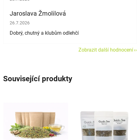
Jaroslava Žmolilová
Hodnocení obchodu je 5 z 5 hvězdiček.
26.7.2026
Dobrý, chutný a klubům odlehčí
Zobrazit další hodnocení
Související produkty