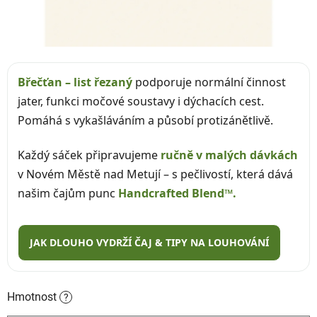
Břečťan – list řezaný
podporuje normální činnost
jater, funkci močové soustavy i dýchacích cest.
Pomáhá s vykašláváním a působí protizánětlivě.
Každý sáček připravujeme
ručně v malých dávkách
v Novém Městě nad Metují – s pečlivostí, která dává
našim čajům punc
Handcrafted Blend™.
JAK DLOUHO VYDRŽÍ ČAJ & TIPY NA LOUHOVÁNÍ
Hmotnost
?