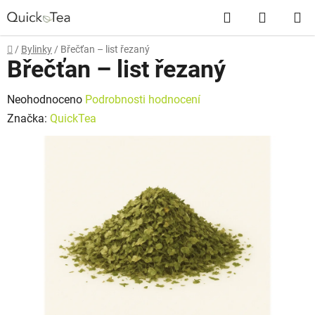
Přejít
Hledat
NÁKUP
na
obsah
KOŠÍK
Domů
/
Bylinky
/
Břečťan – list řezaný
Břečťan – list řezaný
Průměrné
Neohodnoceno
Podrobnosti hodnocení
hodnocení
Značka:
QuickTea
produktu
je
0,0
z
5
hvězdiček.