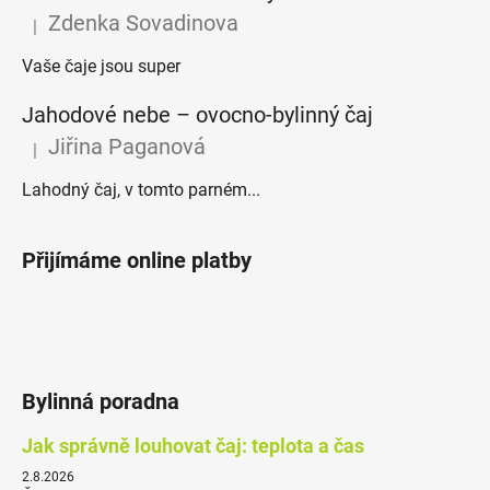
Zdenka Sovadinova
|
Hodnocení produktu je 5 z 5 hvězdiček.
Vaše čaje jsou super
Jahodové nebe – ovocno-bylinný čaj
Jiřina Paganová
|
Hodnocení produktu je 5 z 5 hvězdiček.
Lahodný čaj, v tomto parném...
Přijímáme online platby
Bylinná poradna
Jak správně louhovat čaj: teplota a čas
2.8.2026