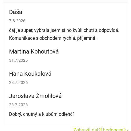
Dáša
Hodnocení obchodu je 5 z 5 hvězdiček.
7.8.2026
čaj je super, vybrala jsem si ho kvůli chuti a odpovídá.
Komunikace s obchodem rychlá, příjemná .
Martina Kohoutová
Hodnocení obchodu je 5 z 5 hvězdiček.
31.7.2026
Hana Koukalová
Hodnocení obchodu je 5 z 5 hvězdiček.
28.7.2026
Jaroslava Žmolilová
Hodnocení obchodu je 5 z 5 hvězdiček.
26.7.2026
Dobrý, chutný a klubům odlehčí
Zobrazit další hodnocení