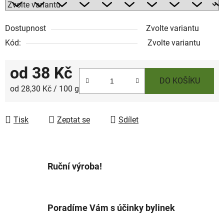
Dostupnost
Zvolte variantu
Kód:
Zvolte variantu
od
38 Kč
DO KOŠÍKU
Měrná cena:
od 28,30 Kč / 100 g
Tisk
Zeptat se
Sdílet
Ruční výroba!
Poradíme Vám s účinky bylinek