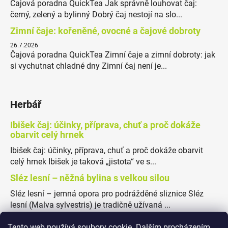
Čajová poradna QuickTea Jak správně louhovat čaj:
černý, zelený a bylinný Dobrý čaj nestojí na slo...
Zimní čaje: kořeněné, ovocné a čajové dobroty
26.7.2026
Čajová poradna QuickTea Zimní čaje a zimní dobroty: jak
si vychutnat chladné dny Zimní čaj není je...
Herbář
Ibišek čaj: účinky, příprava, chuť a proč dokáže
obarvit celý hrnek
Ibišek čaj: účinky, příprava, chuť a proč dokáže obarvit
celý hrnek Ibišek je taková „jistota“ ve s...
Sléz lesní – něžná bylina s velkou silou
Sléz lesní – jemná opora pro podrážděné sliznice Sléz
lesní (Malva sylvestris) je tradičně užívaná ...
Tento web používá soubory cookie. Dalším procházením