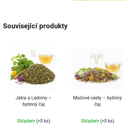
Související produkty
Játra a Ledviny –⁠⁠⁠⁠⁠
Močové cesty – bylinný
bylinný čaj
čaj
Průměrné
Průměrné
Skladem
(>5 ks)
Skladem
(>5 ks)
hodnocení
hodnocení