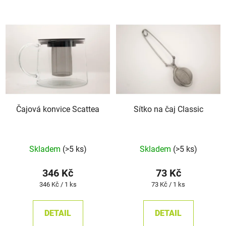
Čajová konvice Scattea
Sítko na čaj Classic
Průměrné
Skladem
(>5 ks)
Skladem
(>5 ks)
hodnocení
produktu
346 Kč
73 Kč
je
Měrná
Měrná
346 Kč / 1 ks
73 Kč / 1 ks
cena:
cena:
5,0
z
DETAIL
DETAIL
5