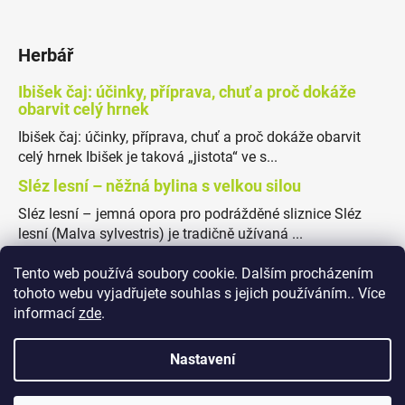
Herbář
Ibišek čaj: účinky, příprava, chuť a proč dokáže
obarvit celý hrnek
Ibišek čaj: účinky, příprava, chuť a proč dokáže obarvit
celý hrnek Ibišek je taková „jistota“ ve s...
Sléz lesní – něžná bylina s velkou silou
Sléz lesní – jemná opora pro podrážděné sliznice Sléz
lesní (Malva sylvestris) je tradičně užívaná ...
Tento web používá soubory cookie. Dalším procházením
tohoto webu vyjadřujete souhlas s jejich používáním.. Více
informací
zde
.
Obchodní podmínky
Podmínky ochrany osobních údajů
Nastavení
✖