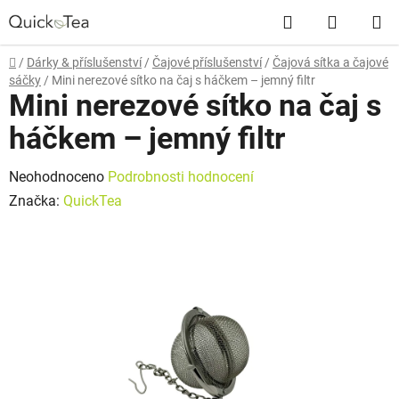
Přejít
Hledat
NÁKUP
na
obsah
KOŠÍK
Domů
/
Dárky & příslušenství
/
Čajové příslušenství
/
Čajová sítka a čajové
sáčky
/
Mini nerezové sítko na čaj s háčkem – jemný filtr
Mini nerezové sítko na čaj s
háčkem – jemný filtr
Průměrné
Neohodnoceno
Podrobnosti hodnocení
hodnocení
Značka:
QuickTea
produktu
je
0,0
z
5
hvězdiček.