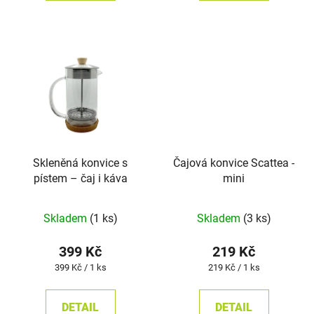
hvězdiček.
Skleněná konvice s
Čajová konvice Scattea -
pístem – čaj i káva
mini
Skladem
(1 ks)
Skladem
(3 ks)
399 Kč
219 Kč
Měrná
Měrná
399 Kč / 1 ks
219 Kč / 1 ks
cena:
cena:
DETAIL
DETAIL