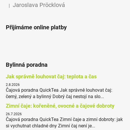
Jaroslava Pröcklová
|
Hodnocení produktu je 5 z 5 hvězdiček.
Přijímáme online platby
Bylinná poradna
Jak správně louhovat čaj: teplota a čas
2.8.2026
Čajová poradna QuickTea Jak správně louhovat čaj:
černý, zelený a bylinný Dobrý čaj nestojí na slo...
Zimní čaje: kořeněné, ovocné a čajové dobroty
26.7.2026
Čajová poradna QuickTea Zimní čaje a zimní dobroty: jak
si vychutnat chladné dny Zimní čaj není je...