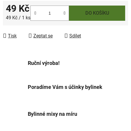
49 Kč
DO KOŠÍKU
Měrná cena:
49 Kč / 1 ks
Tisk
Zeptat se
Sdílet
Ruční výroba!
Poradíme Vám s účinky bylinek
Bylinné mixy na míru