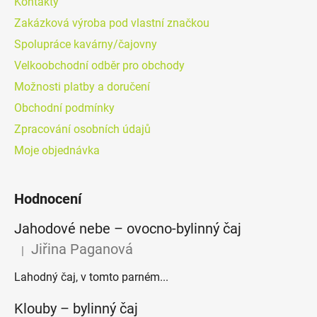
Kontakty
Zakázková výroba pod vlastní značkou
Spolupráce kavárny/čajovny
Velkoobchodní odběr pro obchody
Možnosti platby a doručení
Obchodní podmínky
Zpracování osobních údajů
Moje objednávka
Hodnocení
Jahodové nebe – ovocno-bylinný čaj
Jiřina Paganová
|
Hodnocení produktu je 5 z 5 hvězdiček.
Lahodný čaj, v tomto parném...
Klouby –⁠⁠⁠⁠⁠ bylinný čaj