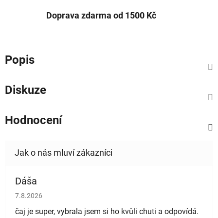
Doprava zdarma od 1500 Kč
Popis
Diskuze
Hodnocení
Dáša
Hodnocení obchodu je 5 z 5 hvězdiček.
7.8.2026
čaj je super, vybrala jsem si ho kvůli chuti a odpovídá.