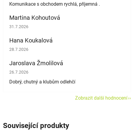
Komunikace s obchodem rychlá, příjemná .
Martina Kohoutová
Hodnocení obchodu je 5 z 5 hvězdiček.
31.7.2026
Hana Koukalová
Hodnocení obchodu je 5 z 5 hvězdiček.
28.7.2026
Jaroslava Žmolilová
Hodnocení obchodu je 5 z 5 hvězdiček.
26.7.2026
Dobrý, chutný a klubům odlehčí
Zobrazit další hodnocení
Související produkty