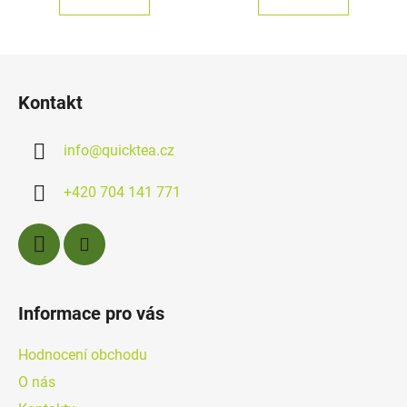
Z
á
Kontakt
p
a
info
@
quicktea.cz
t
í
+420 704 141 771
Informace pro vás
Hodnocení obchodu
O nás