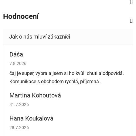
Hodnocení
Dáša
Hodnocení obchodu je 5 z 5 hvězdiček.
7.8.2026
čaj je super, vybrala jsem si ho kvůli chuti a odpovídá.
Komunikace s obchodem rychlá, příjemná .
Martina Kohoutová
Hodnocení obchodu je 5 z 5 hvězdiček.
31.7.2026
Hana Koukalová
Hodnocení obchodu je 5 z 5 hvězdiček.
28.7.2026