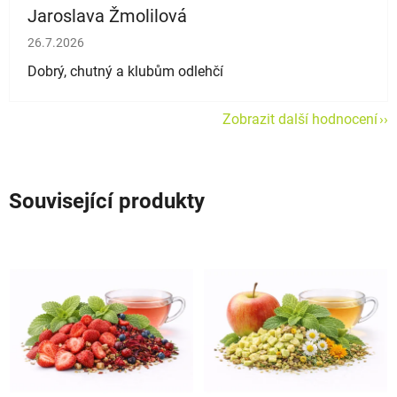
Jaroslava Žmolilová
Hodnocení obchodu je 5 z 5 hvězdiček.
26.7.2026
Dobrý, chutný a klubům odlehčí
Zobrazit další hodnocení
Související produkty