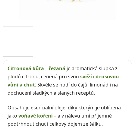
Citronová kůra – řezaná
je aromatická slupka z
plodů citronu, ceněná pro svou
svěží citrusovou
vůni a chuť
. Skvěle se hodí do čajů, limonád i na
dochucení sladkých a slaných receptů.
Obsahuje esenciální oleje, díky kterým je oblíbená
jako
voňavé koření
– a v nálevu umí příjemně
podtrhnout chuť i celkový dojem ze šálku.