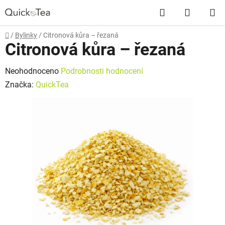
Přejít
Hledat
NÁKUP
na
obsah
KOŠÍK
Domů
/
Bylinky
/
Citronová kůra – řezaná
Citronová kůra – řezaná
Průměrné
Neohodnoceno
Podrobnosti hodnocení
hodnocení
Značka:
QuickTea
produktu
je
0,0
z
5
hvězdiček.