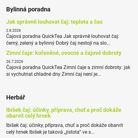
Bylinná poradna
Jak správně louhovat čaj: teplota a čas
2.8.2026
Čajová poradna QuickTea Jak správně louhovat čaj:
černý, zelený a bylinný Dobrý čaj nestojí na slo...
Zimní čaje: kořeněné, ovocné a čajové dobroty
26.7.2026
Čajová poradna QuickTea Zimní čaje a zimní dobroty: jak
si vychutnat chladné dny Zimní čaj není je...
Herbář
Ibišek čaj: účinky, příprava, chuť a proč dokáže
obarvit celý hrnek
Ibišek čaj: účinky, příprava, chuť a proč dokáže obarvit
celý hrnek Ibišek je taková „jistota“ ve s...