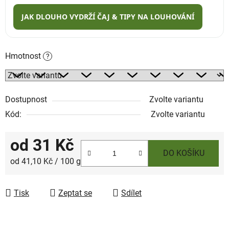
JAK DLOUHO VYDRŽÍ ČAJ & TIPY NA LOUHOVÁNÍ
Hmotnost
?
Dostupnost
Zvolte variantu
Kód:
Zvolte variantu
od
31 Kč
DO KOŠÍKU
Měrná cena:
od 41,10 Kč / 100 g
Tisk
Zeptat se
Sdílet