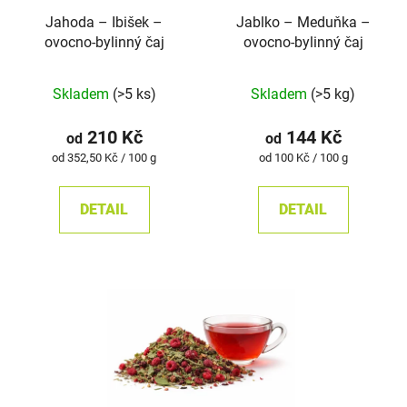
Jahoda – Ibišek –
Jablko – Meduňka –
ovocno-bylinný čaj
ovocno-bylinný čaj
Průměrné
Průměrné
Skladem
(>5 ks)
Skladem
(>5 kg)
hodnocení
hodnocení
produktu
produktu
210 Kč
144 Kč
od
od
je
je
Měrná
Měrná
od 352,50 Kč / 100 g
od 100 Kč / 100 g
cena:
cena:
5,0
5,0
z
z
DETAIL
DETAIL
5
5
hvězdiček.
hvězdiček.