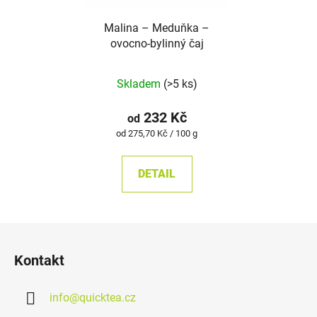
Malina – Meduňka –
ovocno-bylinný čaj
Průměrné
Skladem
(>5 ks)
hodnocení
produktu
232 Kč
od
je
Měrná
od 275,70 Kč / 100 g
cena:
5,0
z
DETAIL
5
hvězdiček.
Z
á
Kontakt
p
a
info
@
quicktea.cz
t