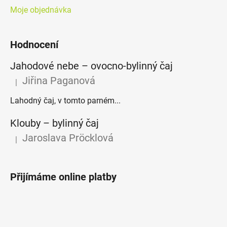
Moje objednávka
Hodnocení
Jahodové nebe – ovocno-bylinný čaj
Jiřina Paganová
|
Hodnocení produktu je 5 z 5 hvězdiček.
Lahodný čaj, v tomto parném...
Klouby –⁠⁠⁠⁠⁠ bylinný čaj
Jaroslava Pröcklová
|
Hodnocení produktu je 5 z 5 hvězdiček.
Přijímáme online platby